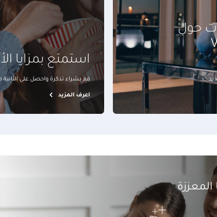
ات حول
يق Visa
استمتع بمزايا ال
قم بشراء تذكرة واحصل على الثانية مج
اعرف المزيد
 المعززة