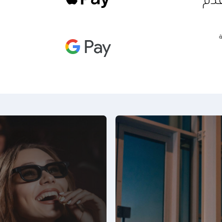
عدم
ة