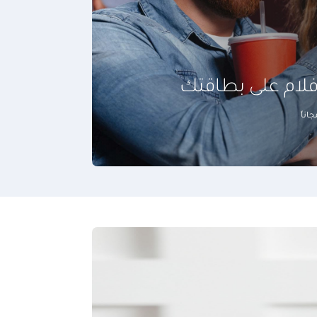
أفلام على بطاقتك
اناً