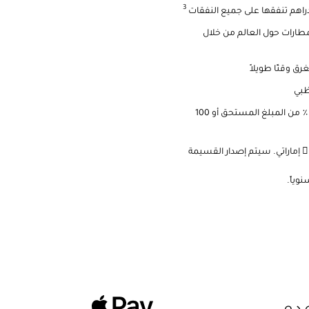
3
 صالة لاونج في المطارات حول العالم من خلال
ق وقتًا طويلاً
ظبي
معدل فائدة 3.25٪ شهرياً؛ الحد الأدنى للسداد: 5٪ من المبلغ المستحق أو 100
تمتع بقسيمتين كحد أقصى سنويًا عند إنفاق 100،000  إماراتي. سيتم إصدار القسيمة