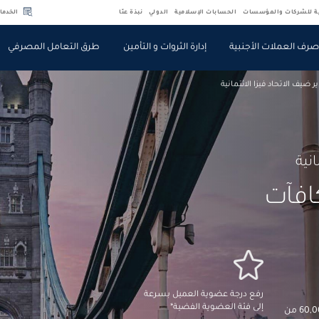
ية للشركات والمؤسسات
الحسابات الإسلامية
الدولي
نبذة عنّا
الخدما
رف العملات الأجنبية
إدارة الثروات و التأمين
طرق التعامل المصرفي
 ضيف الاتحاد فيزا الائتمانية
نية
افآت
رفع درجة عضوية العميل بسرعة
إلى فئة العضوية الفضية*
اكسب ما يصل إلى 60,000 من