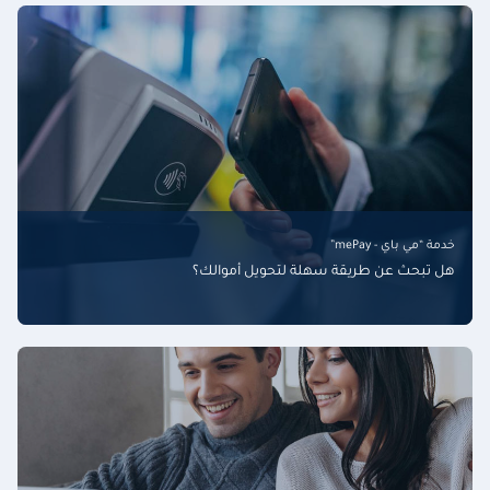
خدمة “مي باي - mePay”
هل تبحث عن طريقة سهلة لتحويل أموالك؟