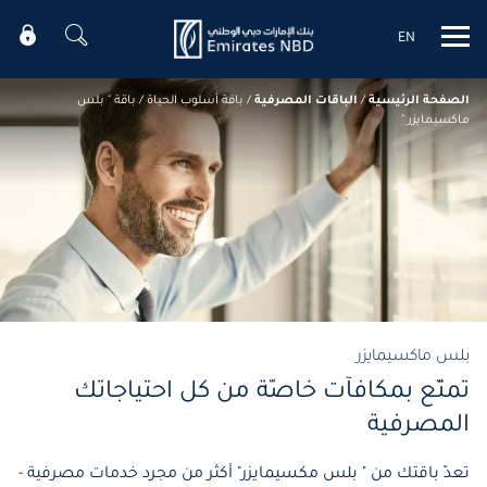
EN
Mobile menu
الصفحة الرئيسية
/
الباقات المصرفية
/
باقة أسلوب الحياة
/
باقة " بلس
ماكسيمايزر "
بلس ماكسيمايزر
تمتّع بمكافآت خاصّة من كل احتياجاتك
المصرفية
تعدّ باقتك من " بلس مكسيمايزر" أكثر من مجرد خدمات مصرفية -