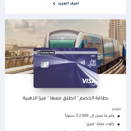
اعرف المزيد
بطاقة الخصم " انطلق معها " فيزا الذهبية
المزايا
وفر ما يصل إلى 2,500  سنوياً
ركوب عبارة "فيري"