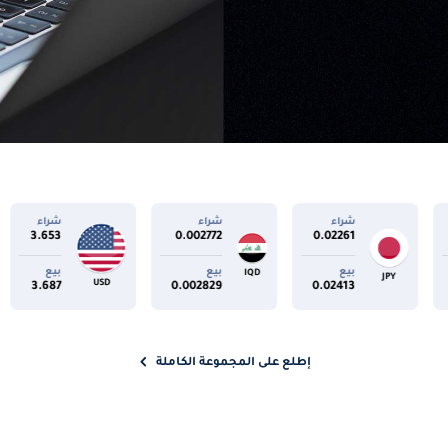
شراء
شراء
شراء
شرا
028
3.653
0.002772
0.02261
بيع
بيع
بيع
بيع
IQD
GBP
USD
077
3.687
0.002829
0.02413
إطلع على المجموعة الكاملة