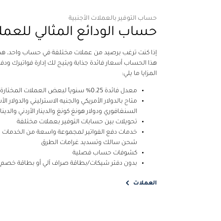
حساب التوفير بالعملات الأجنبية
حساب الودائع المثالي للعمل
إذا كنت ترغب برصيد من عملات مختلفة في حساب واحد، هذا
هذا الحساب أسعار فائدة جذابة ويتيح لك إدارة فواتيرك و
المزايا ما يلي:
معدل فائدة 0.25% سنوياً لبعض العملات المختارة
متاح بالدولار الأمريكي والجنيه الاسترليني والدولار الأ
السنغافوري ودولار هونغ كونغ والدينار الأردني والدينار
تحويلات بين حسابات التوفير بعملات مختلفة
خدمات دفع الفواتير لمجموعة واسعة من الخدمات ت
شحن سالك وتسديد غرامات الطرق
كشوفات حساب فصلية
بدون دفتر شيكات/بطاقة صراف آلي أو بطاقة خصم
العملات