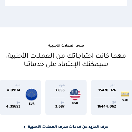
صرف العملات الأجنبية
مهما كانت احتياجاتك من العملات الأجنبية،
سيمكنك الإعتماد على خدماتنا
شراء
شراء
ش
8
4.09174
3.653
154
بيع
بيع
ب
USD
GBP
EUR
7
4.39693
3.687
164
اعرف المزيد عن خدمات صرف العملات الأجنبية