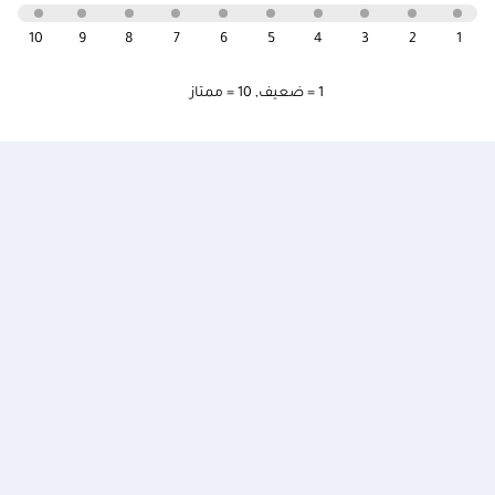
10
9
8
7
6
5
4
3
2
1
1 = ضعيف
,
10 = ممتاز
إعدادات الموقع
بنك الإمارات دبي الوطني في مواقع التواصل
الاجتماعي
English :
English
أنت الآن تتصفح
الخدمات الشخصية
نبذة عنّا