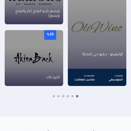
ويندوز بار و لاونج (بار ولاونج
ويندوز)
%25
أوليفينو - دبليو دبي النخلة
CATEGORY
CUISINE
أكيرا باك
المتوسطي
مناسب للعائلات