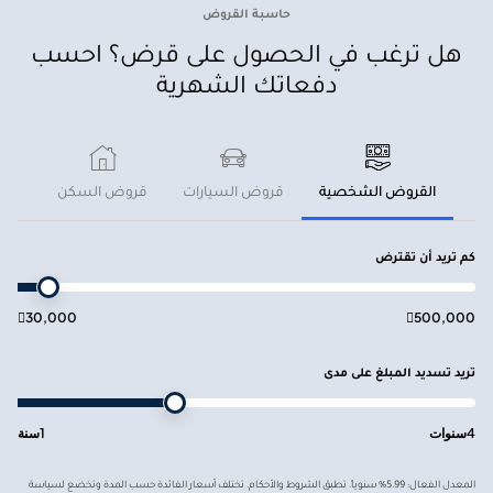
حاسبة القروض
هل ترغب في الحصول على قرض؟ احسب
دفعاتك الشهرية
القروض الشخصية
قروض السيارات
قروض السكن
كم تريد أن تقترض

30,000

500,000
تريد تسديد المبلغ على مدى
4
سنوات
1
سنة
المعدل الفعال: 5.99% سنوياً. تطبق الشروط والأحكام. تختلف أسعار الفائدة حسب المدة وتخضع لسياسة