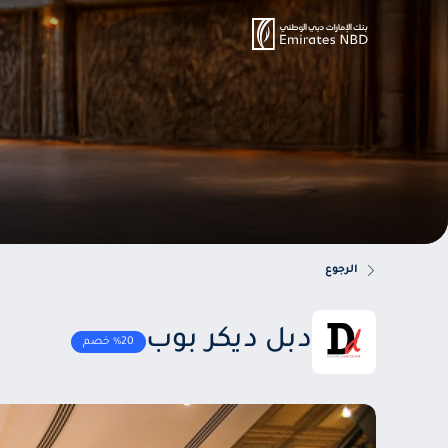
الرجوع
دبل ديكر بوب
%20 خصم