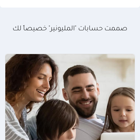
صممت حسابات "المليونير" خصيصاً لك