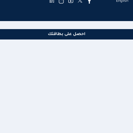
English
أنت الآن تتصفح
احصل على بطاقتك
الخدمات الشخصية
نبذة عنّا
مستندات المنتجات
روابط مساعدة