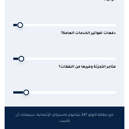
دفعات لفواتير الخدمات العامة؟
متاجر التجزئة وغيرها من النفقات؟
مع بطاقة اللولو 247 تيتانيوم ماستركارد الإئتمانية، سيمكنك أن
تكسب