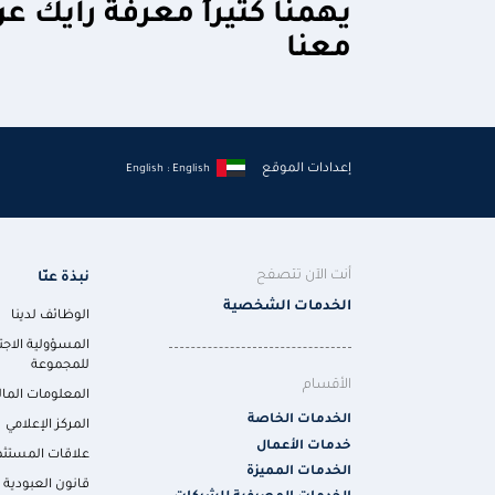
يهمنا كثيراً معرفة رأيك ع
معنا
إعدادات الموقع
English : English
أنت الآن تتصفح
نبذة عنّا
الخدمات الشخصية
الوظائف لدينا
المسؤولية الاجت
للمجموعة
الأقسام
المعلومات المال
الخدمات الخاصة
المركز الإعلامي
خدمات الأعمال
علاقات المستثم
الخدمات المميزة
قانون العبودية ا