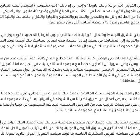
 الكويتي (ش.م.ك) وبنك بارودا " و"إس بي إم بانك" (موريشيوس) ليميتد والبنك التجار
منظمين رئيسيين، وسيخصص التمويل الذي شهد فائضاً في الاكتتا
الطاقة والزراعة والتعدين والمحاجر والتصنيع والتجارة والنقل والاتصالات والبنية التحتي
2 نقطة أساس أعلى من سعر ليبور.
يذي للشرق الأوسط وشمال أفريقيا، بنك ستاندرد جنوب أفريقيا المحدود (فرع مركز دبي ال
لدولية إلى المشاركة في عملية إعادة الإصدار هذه لصالح ستانبك بنك أوغندا تؤكد النظ
 إدارة مجموعة ستاندرد بنك في مجال الخدمات المصرفية الاستثمارية للشركات في جنوب ا
وأفاد أحمد القاسم، الرئيس التنفيذي للإمارات دبي الوطني كابيتال ق
 ومن دواعي سرورنا أن نتعاون مجدداً مع مجموعة ستاندرد بنك في إنجاز معاملة تمويل 
شريك المصرفي الرئيسي لمجموعة ستاندرد بنك وشركاته التابعة في دول مجلس التعاون ال
ها المستثمرون في الشرق الأوسط على المؤسسات العالمية، ونعمل حالياً مع مؤسسات 
ق المنطقة."
مال المصرفية للمؤسسات المالية والدولية، بنك الإمارات دبي الوطني: "في إطار جهودنا
لاكتساب فرص أعمال عن طريق نظرائنا من الشركاء في أفريقيا بما في ذلك مجموعة ستا
 على تفويضات لترتيب عدد من القروض المجمعة السابقة للمجموعة في كينيا وأوغندا عل
 في سجل أدائنا وتعزيز علاقتنا مع مجموعة ستاندرد بنك."
تنفيذي لستانبك بنك أوغندا، "نحن سعداء بمواصلة ستانبك بنك أوغندا، البنك الرائد في أوغ
عاملة ناجحة أخرى في سوق القروض الدولية، وذلك من خلال ترتيب تمويل لأجل لمدة ع
اب في معاملة القرض المشترك الخاصة بنا تؤكد مجتمع التمويل الدولي بتاريخ نمونا الثاب