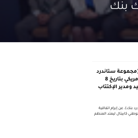
نبك بنك
(مجموعة ستاندرد
بنك)، عن إبرام اتفاقية تسهيلات قرض لأجل لمدة عامين بمبلغ 55 مليون دولار أمريكي بتاريخ 8
حيد ومدير الإكتتاب
بنك)، عن إبرام اتفاقية
201 في دبي. وقد كانت الإمارات دبي الوطني كابيتال ليمتد المنظم