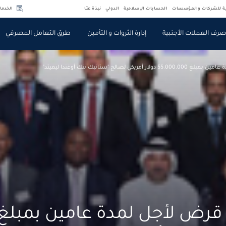
ية للشركات والمؤسسات
الحسابات الإسلامية
الدولي
نبذة عنّا
الخدما
رف العملات الأجنبية
إدارة الثروات و التأمين
طرق التعامل المصرفي
كي لصالح "ستانبك بنك أوغندا ليميتد"
رض لأجل لمدة عامين بمبلغ