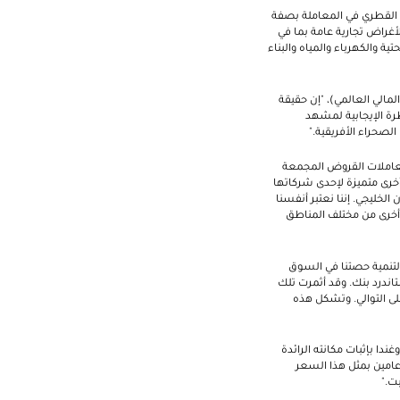
ي القطري في المعاملة بصفة
ب عن المبلغ الأولي وقدره 40 مليون دولار أمريكي، لأغراض تجارية عامة بما في
ة والكهرباء والمياه والبناء
مالي العالمي)، "إن حقيقة
رة الإيجابية لمشهد
لصحراء الأفريقية."
ائلا: "منذ مطلع العام 2015، قمنا بترتيب عدد من معاملات القروض المجمعة
أخرى متميزة لإحدى شركاتها
خليجي. إننا نعتبر أنفسنا
أخرى من مختلف المناطق
 لتنمية حصتنا في السوق
ندرد بنك. وقد أثمرت تلك
ى التوالي. وتشكل هذه
ندا بإثبات مكانته الرائدة
امين بمثل هذا السعر
ت."