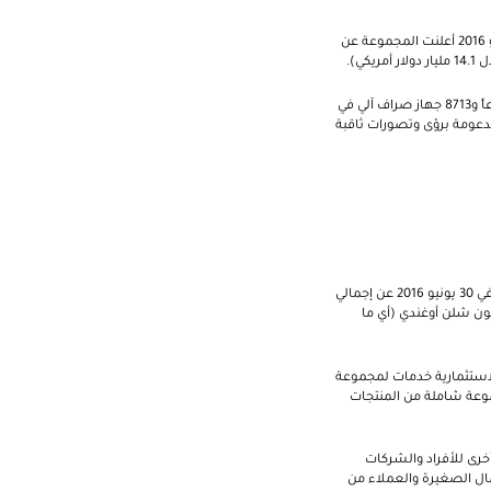
إن ستانبك بنك أوغندا هو عضو في مجموعة ستاندر بنك وهو البنك الأكبر في إفريقيا من حيث الأصول. كما في 30 يونيو 2016 أعلنت المجموعة عن
كما تعمل المجموعة في 20 دولة في القارة الأفريقية بما في ذلك جنوب أفريقيا، وتمتلك مجموعة ستاندرد بنك 1215 فرعاً و8713 جهاز صراف آلي في
مدعومة برؤى وتصورات ثاقبة
إن ستانبك بنك أوغندا هو أحد البنوك الرائدة في أوغندا ويقدم مجموعة كاملة من الخدمات المالية ولقد أعلن البنك كما في 30 يونيو 2016 عن إجمالي
شلن أوغندي (أي ما يقارب 1.3 مليار دولار أمريكي)، بينما بلغت قيمة رأسماله السوقية 1.3 تريليون شلن أوغندي (أي ما
الاستثمارية خدمات لمجموعة
موعة شاملة من المنتجات
رى للأفراد والشركات
عمال الصغيرة والعملاء من