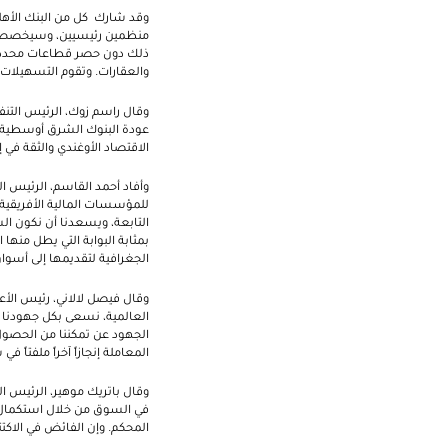
وقد شارك كل من البنك الأهلي
ذلك دون حصر قطاعات محددة من 
والعقارات. وتقوم التسهيلات بدفع هامش قدره 75
وقال راسم زوك، الرئيس التنف
عودة البنوك الشرق أوسطية وا
الاقتصاد الأوغندي والثقة في
للمؤسسات المالية الأفريقية.
التابعة، ويسعدنا أن نكون ال
بمثابة البوابة التي يطل من
الجغرافية لتقديمها إلى أسوا
وقال فيصل لالاني، رئيس الأع
العالمية، نسعى بكل جهودنا 
الجهود عن تمكننا من الحصول
المعاملة إنجازاً آخراً ملفتاً
وقال باتريك موهير، الرئيس ال
في السوق من خلال استكمال م
المحكم. وإن الفائض في الاكتت