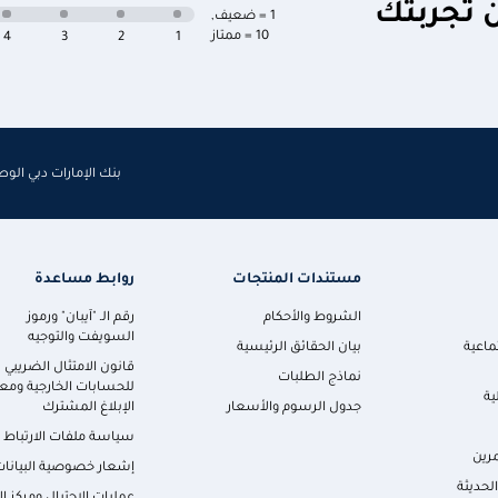
ن تجربتك
1 = ضعيف
,
10 = ممتاز
4
3
2
1
بنك الإمارات دبي الو
مستندات المنتجات
روابط مساعدة
الشروط والأحكام
رقم الـ "آيبان" ورموز
السويفت والتوجيه
ماعية
بيان الحقائق الرئيسية
قانون الامتثال الضريبي
نماذج الطلبات
للحسابات الخارجية ومعا
ية
جدول الرسوم والأسعار
الإبلاغ المشترك
سياسة ملفات الارتباط
رين
إشعار خصوصية البيانات
لحديثة
عمليات الاحتيال ومركز ال