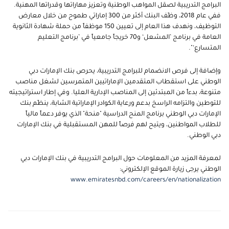
البرامج التدريبية لصقل المواهب الوطنية وتعزيز مهاراتها وقدراتها المهنية.
ففي عام 2018، وظّف البنك أكثر من 300 إماراتي طموح من خلال معارض
التوظيف، ونهدف هذا العام إلى تعيين 150 موظفاً من حملة شهادة الثانوية
العامة في برنامج ’المشعل‘ و70 خريجاً جامعياً في ’برنامج التعليم
المتسارع‘".
وإضافة إلى فرص الانضمام للبرامج التدريبية، يحرص بنك الإمارات دبي
الوطني على استقطاب المتقدمين الإماراتيين المتمرسين لشغل مناصب
متنوعة، بدءاً من المبتدئين إلى المناصب الإدارية العليا. وفي إطار استراتيجيته
للتوطين والتزامه الراسخ بدعم ورعاية الكوادر الإماراتية الشابة، ينظّم بنك
الإمارات دبي الوطني برنامج المنح الدراسية "منحة" الذي يوفر دعماً مالياً
للطلاب المواطنين، ويتيح لهم فرصاً للمهن المستقبلية في بنك الإمارات
دبي الوطني.
لمعرفة المزيد من المعلومات حول البرامج التدريبية في بنك الإمارات دبي
الوطني يرجى زيارة الموقع الإلكتروني:
www.emiratesnbd.com/careers/en/nationalization