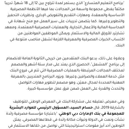
"برنامج التعليم المتسارع" الذي يستمر لمدة تتراوح بين 12 إلى 18 شهراً، تدريباً
مكثفاً يغطي مجموعة واسعة من المجالات بما فيها الأنظمة المصرفية
الأساسية والمعقدة، ومهارات التقديم والتفويض الإداري، ونظريات التحفيز،
والتطوير وغيرها. كما يتضمن تدريبات على سير العمل مع منح شهادة في
المحاسبة المالية والأعمال التجارية، والعمليات المصرفية المعتمدة، ومعهد
تشارترد للأوراق المالية والاستثمار، ويمكّن الموظفين المواطنين من
اكتساب الخبرات المصرفية والمعرفية اللازمة لشغل مناصب متنوعة في
البنك.
وعلاوة على ذلك، يدعو البنك المتقدمين من خريجي الثانوية العامة للانضمام
إلى برنامج "المشعل"، الحصري الذي يمتد على مدار ستة أشهر والمصمم
لمختلف المجالات المرتبطة بالعمليات المصرفية التي تتم في فروع البنك
مثل خدمة العملاء والصرافين وغيرها. ويزود البرنامج المتدربين بالمعرفة
المهنية المحددة لمجال معيّن، وهو مصمم لتطوير مهارات التواصل
والتحدث والقدرة على العمل ضمن فرق عمل مؤسسية كبيرة.
وفي معرض تعليقه على مشاركة البنك في المعرض الوطني للتوظيف
بالشارقة 2019، قال
حسام السيد، المسؤول الرئيسي للموارد البشرية
للمجموعة في بنك الإمارات دبي الوطني
: "باعتبارنا مؤسسة مصرفية رائدة
نشأت ونمت في الدولة وتبوأت مكانة رائدة في قطاعها المصرفي، يمثل
التوطين أحد أبرز مقومات استراتيجيتنا التي نواصل من خلالها الاستثمار في