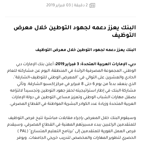
2
دقيقة
| 03 فبراير 2019
البنك يعزز دعمه لجهود التوطين خلال معرض
التوظيف
البنك يعزز دعمه لجهود التوطين خلال معرض التوظيف
دبي، الإمارات العربية المتحدة:
3
فبراير 2019:
أعلن بنك الإمارات دبي
الوطني، المجموعة المصرفية الرائدة في المنطقة، اليوم عن مشاركته للعام
الحادي والعشرين على التوالي في "المعرض الوطني للتوظيف-الشارقة"،
الذي ينعقد بدءاً من يوم 6 حتى 8 فبراير في مركز إكسبو الشارقة. وتأتي
مشاركة البنك في إطار استراتيجيته لحفز جهود التوطين وتجسيداً لالتزامه
بصقل مهارات الشباب الوطني وتعزيز مساعي التوطين في دولة الإمارات
العربية المتحدة وزيادة عدد الكوادر البشرية المواطنة في القطاع المصرفي.
وسيقوم البنك خلال المعرض بإجراء مقابلات مباشرة تتيح فرص التوظيف
للمتقدمين الراغبين ببدء مسيرتهم المهنية في القطاع المصرفي، وسيقدم
فرص العمل الفورية للمتقدمين إلى "برنامج التعليم المتسارع" (
PAL
)
الحصري لتطوير المهارات والمخصص لتدريب خريجي الجامعات. ويوفر