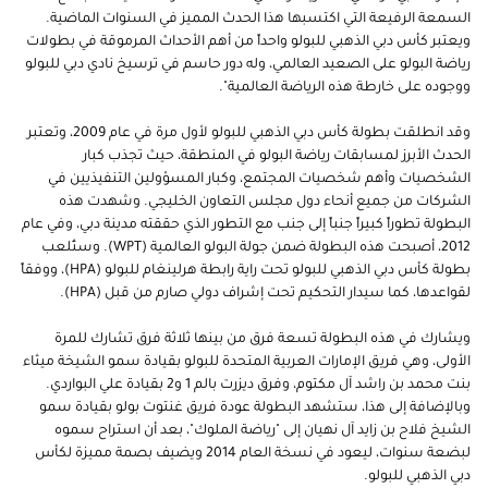
السمعة الرفيعة التي اكتسبها هذا الحدث المميز في السنوات الماضية.
ويعتبر كأس دبي الذهبي للبولو واحداً من أهم الأحداث المرموقة في بطولات
رياضة البولو على الصعيد العالمي، وله دور حاسم في ترسيخ نادي دبي للبولو
ووجوده على خارطة هذه الرياضة العالمية".
وقد انطلقت بطولة كأس دبي الذهبي للبولو لأول مرة في عام 2009، وتعتبر
الحدث الأبرز لمسابقات رياضة البولو في المنطقة، حيث تجذب كبار
الشخصيات وأهم شخصيات المجتمع، وكبار المسؤولين التنفيذيين في
الشركات من جميع أنحاء دول مجلس التعاون الخليجي. وشهدت هذه
البطولة تطوراً كبيراً جنباً إلى جنب مع التطور الذي حققته مدينة دبي، وفي عام
2012، أصبحت هذه البطولة ضمن جولة البولو العالمية (WPT). وستُلعب
بطولة كأس دبي الذهبي للبولو تحت راية رابطة هرلينغام للبولو (HPA)، ووفقاً
لقواعدها، كما سيدار التحكيم تحت إشراف دولي صارم من قبل (HPA).
ويشارك في هذه البطولة تسعة فرق من بينها ثلاثة فرق تشارك للمرة
الأولى، وهي فريق الإمارات العربية المتحدة للبولو بقيادة سمو الشيخة ميثاء
بنت محمد بن راشد آل مكتوم، وفرق ديزرت بالم 1 و2 بقيادة علي البواردي.
وبالإضافة إلى هذا، ستشهد البطولة عودة فريق غنتوت بولو بقيادة سمو
الشيخ فلاح بن زايد آل نهيان إلى "رياضة الملوك"، بعد أن استراح سموه
لبضعة سنوات، ليعود في نسخة العام 2014 ويضيف بصمة مميزة لكأس
دبي الذهبي للبولو.