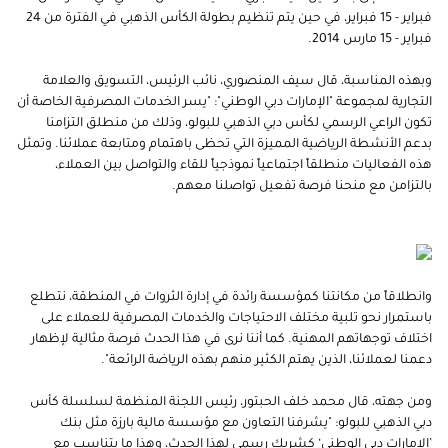
فبراير - 15 فبراير، في حين يتم تنظيم بطولة الكأس الذهبي في الفترة من 24
فبراير - 15 مارس 2014.
وبهذه المناسبة، قال سيف المنصوري، نائب الرئيس، التسويق والعلامة
التجارية لمجموعة "الإمارات دبي الوطني": "يسر الخدمات المصرفية الخاصة أن
تكون الراعي الرسمي لكأس دبي الذهبي للبولو، وذلك من منطلق التزامنا
بدعم الأنشطة الرياضية المميزة التي تحظى باهتمام ومتابعة عملائنا. وتمثل
هذه الفعاليات منطلقاً اجتماعياً نموذجياً للقاء والتواصل بين العملاء،
بالتزامن مع منحنا فرصة تفعيل تواصلنا معهم.
وانطلاقاً من مكانتنا كمؤسسة رائدة في إدارة الثروات في المنطقة، نتطلع
باستمرار نحو تلبية مختلف الاحتياجات والخدمات المصرفية للعملاء على
اختلاف توجهاتهم المهنية. كما أننا نرى في هذا الحدث فرصة مثالية لإظهار
دعمنا لعملائنا، الذين يهتم الكثير منهم بهذه الرياضة الرائعة".
ومن جهته، قال محمد خلف الحبتور، رئيس اللجنة المنظمة لسلسلة كأس
دبي الذهبي للبولو: "يشرفنا التعاون مع مؤسسة مالية بارزة مثل بنك
’الإمارات دبي الوطني‘ كشريك رسمي لهذا الحدث، وهذا ما يتناسب مع