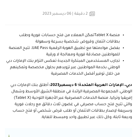
2
دقيقة
| 06 ديسمبر 2023
منصة
Tablet X
تمكّن العملاء من فتح حسابات فورية وطلب
بطاقات ائتمان وقروض شخصية بسرعة وسهولة
بفضل مواءمتها مع تطبيق الهوية الرقمية
UAE Pass
، تتيح المنصة
للمواطنين مصادقة فورية ومعالجة لا ورقية
تجارب المستخدمين المبتكرة الجديدة تعكس التزام بنك الإمارات دبي
الوطني بخدمة المواطنين عبر تزويدهم بحلول مخصصة وتمكينهم
من خلال توفير أفضل الخدمات المصرفية
دبي، الإمارات العربية المتحدة؛
6
ديسمبر2023:
أطلق بنك الإمارات دبي
الوطني، المجموعة المصرفية الرائدة في منطقة الشرق الأوسط وشمال
إفريقيا وتركيا، منصة الخدمات المصرفية عبر الأجهزة اللوحية (
Tablet X
)
والتي تتيح فتح حساب مصرفي في غضون ثلاث دقائق مع رحلات فورية
وسريعة لإصدار بطاقات الائتمان أو طلب قرض شخصي أو فتح حساب
وديعة ثابتة، وكل ذلك عبر تطبيق واحد ومبسط للغاية.