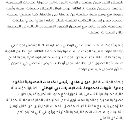
للعملاء الجدد ممن يفضلون الراحة والمرونة التي توفرها الخدمات المصرفية
الداعمة. ويضمن تطبيق
Tablet X
تزويد هؤلاء العملاء بخدمات رقمية وآمنة
وفورية مع توفير تجربة سلسة من بدايتها حتى نهايتها. كما ستتيح المنصة
الجديدة تعزيز إنتاجية المكاتب الخلفية للبنك وإدارة ارتفاع أحجام الطلبات
المتوقعة بكفاءة عالية مع استمرار الطفرة الاقتصادية الحالية في المنطقة
خلال السنوات المقبلة
.
وتعزيزاً لمكانة بنك الإمارات دبي الوطني باعتباره البنك المفضل لمواطني
دولة الإمارات العربية المتحدة، تمت مواءمة خدمة
Tablet X
مع تطبيق الهوية
الرقمية
UAE Pass
، بحيث يمكن للمواطنين استخدام هويتهم الرقمية لفتح
حساب أو الحصول على بطاقة ائتمان أو طلب قرض شخصي في غضون
دقائق لضمان مزيد من الراحة
.
و
بهذه المناسبة
قال
مروان هادي، رئيس
الخدمات المصرفية للأفراد
وإدارة الثروات
لمجموعة بنك الإمارات دبي الوطني
: "باعتبارنا مؤسسة
مالية محلية، فإننا نسعى باستمرار لدفع حدود الابتكار وتقديم تجارب
مصرفية مميزة وعالمية المستوى تدعم الاحتياجات المالية لعملائنا. كما أننا
ملتزمون بترسيخ مكانتنا كبنك مفضل للعملاء الإماراتيين من خلال توفير
التقنيات والمنصات الذكية الرقمية الأكثر تطوراً والتي تلبي احتياجاتهم
بالشكل الأمثل."