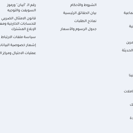
الشروط والأحكام
رقم الـ "آيبان" ورموز
السويفت والتوجيه
ماعية
بيان الحقائق الرئيسية
قانون الامتثال الضريبي
نماذج الطلبات
للحسابات الخارجية ومعا
ية
جدول الرسوم والأسعار
الإبلاغ المشترك
سياسة ملفات الارتباط
رين
إشعار خصوصية البيانات
لحديثة
عمليات الاحتيال ومركز ال
نا
املات
ك
ة