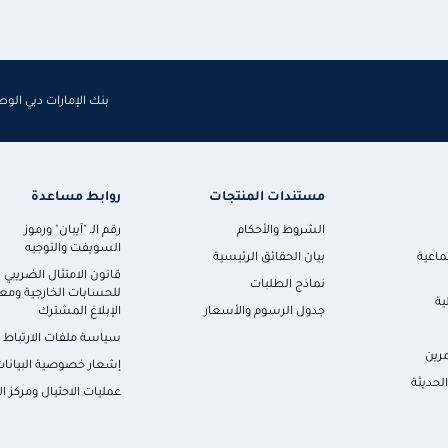
بنك الإمارات دبي الو
مستندات المنتجات
روابط مساعدة
الشروط والأحكام
رقم الـ "آيبان" ورموز
السويفت والتوجيه
ماعية
بيان الحقائق الرئيسية
قانون الامتثال الضريبي
نماذج الطلبات
للحسابات الخارجية ومعا
ية
جدول الرسوم والأسعار
الإبلاغ المشترك
سياسة ملفات الارتباط
رين
إشعار خصوصية البيانات
لحديثة
عمليات الاحتيال ومركز ال