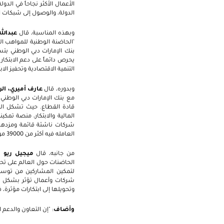
الأعمال الأكثر نجاحاً في ال
الدولة، والوصول إلى شبكات ا
وبهذه المناسبة، قال
عبدالل
’الحاضنة الوطنية للمواهب الر
بنك الإمارات دبي الوطني بتسر
يحرص دائماً على دعم الابتكا
التنمية الاقتصادية وتحفيز الا
وبدوره، قال
عارف أميري، ال
مع بنك الإمارات دبي الوطني 
قادة القطاع. حيث تشكل المكا
المالية والابتكار، منصة تم
شركات ناشئة قائمة ومزدهرة.
العامله فيه أكثر من 39000 موظف، ممن يتمتعون بقدر عالي من الكفاءة، من أكثر من 160 جنسية."
من جانبه، قال
ميجيل ريو ت
الحاضنات حول العالم على تحفي
لتمكين المشاركين من توسيع
شركات وأعمال تؤثر بشكل كب
وتحويلها إلى ابتكارات مؤثرة،
وأضاف
: "إن التعاون والدعم