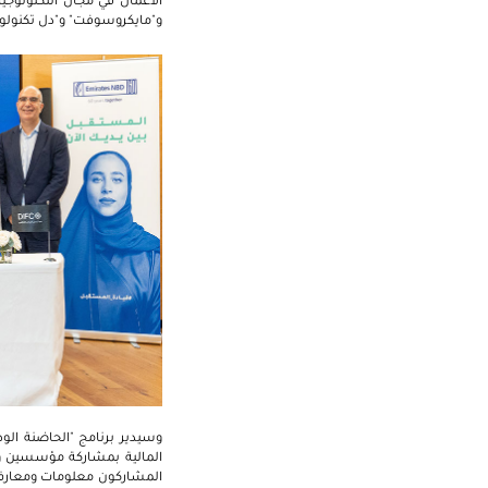
الأعمال في مجال التكنولوجيا 
و"مايكروسوفت" و"دل تكنولوج
وسيدير برنامج "الحاضنة الو
المالية بمشاركة مؤسسين وأع
المشاركون معلومات ومعارف غن