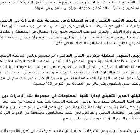
دولة، بالإضافة إلى جلسات إرشاد وتدريب مباشر مع مؤسسي أفضل الشركات الناشئة في م
لمبتكرين والشركات القائمة والحكومات ورؤوس الأموال في الدولة.
ه قاسم، الرئيس التنفيذي لإدارة العمليات في مجموعة بنك الإمارات دبي الوطني
قمية‘ بالتعاون مع شريكنا الاستراتيجي مركز دبي المالي العالمي. ويساهم إطلاق هذا البر
يع وتيرة الابتكار، وتعزيز المواهب المحلية، ونمو ريادة الأعمال في المنطقة. وانطلاق
ر والمساهمة في تنمية الاقتصاد الرقمي الوطني، فإننا على ثقة من أن برنامج الحاضنة 
بتكار في قطاع الخدمات المالية والاقتصاد المحلي ككل".
رئيس التنفيذي لسلطة مركز دبي المالي العالمي:
"تم تصميم برنامج ’الحاضنة الوطنية
لتعزيز منظومة الابتكار وتسريع النمو من خلال تمكين المواهب المحلية وتنمية قدراتهم
نة المتنامية لمركز دبي المالي العالمي كمركز عالمي للمواهب بمنظومته البيئية الم
كينية لمواطني دولة الإمارات العربية المتحدة لرفع مستوى مساهمتهم في استشراف ال
 ندعو المواهب الوطنية للمساهمة معنا في مسيرة الإنجازات عبر الانضمام إلى مجتم
ينتو، المدير التنفيذي لإدارة تقنية المعلومات في مجموعة بنك الإمارات دبي 
ز ابتكار المنتجات فقط. ويبرز برنامج ’الحاضنة الوطنية للمواهب الرقمية‘ من بنك الإمار
 مهاراتهم وشبكات تواصلهم وتأثيرهم، من أجل فهم أفضل للاتجاهات الرئيسية ال
ير على الاقتصاد المحلي والعالمي. نحن نقدم للمشاركين مجموعة من الأدوات التي ت
 فضلاً عن الدعم اللازم لتطويرها على نطاق واسع".
 الذي يشهده البرنامج من الشركات العالمية الرائدة يساهم كذلك في تعزيز ثقله ومكانته"