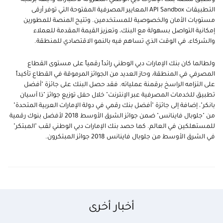
التطبيقات API Sandbox المعايير المصرفية المفتوحة التي توفر أرقى
مستويات الأمان والخصوصية للمستخدمين. وتتيح المنصة للمطورين
إمكانية التواصل بسهولة مع البنك، وتعزيز القيمة المقدمة للعملاء
والشركاء، في الوقت الذي تساهم فيه بالنمو الاقتصادي للمنطقة.
ولطالما كان بنك الإمارات دبي الوطني رائداً رقمياً على مستوى القطاع
المصرفي في المنطقة، وحاز العديد من الجوائز المرموقة في القطاع تأكيداً
على التزامه الراسخ برقمنة عملياته. فقد حصل البنك على جائزة "أفضل
تطبيق للخدمات المصرفية عبر الإنترنت" خلال حفل توزيع جوائز "ذا آسيان
بانكر"، إضافة إلى جائزة "أفضل بنك رقمي في دولة الإمارات العربية المتحدة"
من "جلوبال فاينانس" ضمن جوائز الشرق الأوسط 2018 لأفضل بنوك رقمية
للمستهلكين في العالم. كما حصد بنك الإمارات دبي الوطني لقب "المبتكر"
في الشرق الأوسط من جلوبال فاينانس 2018 جوائز المبتكرون.
أخبار أخرى