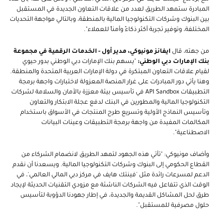
المبادرة ستمهد الطريق لعدد من علاقات التعاون الجديدة في المستقبل
بين البنوك وشركات التكنولوجيا المالية بالمنطقة، وبالتالي مواجهة التحديات
المختلفة، وتوفير تجربة أكثر ذكاءً وأمناً للعملاء".
من جهته، قال
ايفانز مونيوكي، مدير أول - الخدمات الرقمية في مجموعة
بنك الإمارات دبي الوطني:
"يسهم بنك الإمارات دبي الوطني بدور حيوي
لقيام علاقات التعاون المبتكرة في دولة الإمارات العربية المتحدة والمنطقة.
وهنا يأتي دور المبادرات على غرار المنصة المعزولة لاختبارات واجهة برمجة
التطبيقات API Sandbox في تأسيس بيئة معززة بالأمان والسلامة لشركات
التكنولوجيا المالية والمطورين في البنك لدفع عجلة الابتكار والتعاون
وتأسيس النماذج الأولية وتسريع طرح المنتجات في الأسواق باستخدام
المكالمات المفيدة من واجهة برمجة التطبيقات وعينات البيانات
الاصطناعية".
وأضاف مونيوكي: "تأتي هذه الجهود لتمهد الطريق لانضمام الشركاء من
القطاع الحكومي إلى البنوك وشركات التكنولوجيا المالية. ويسعدنا أن نقدم
الدعم لمسرعات رائدة مثل 'فينتك هايف في مركز دبي المالي العالمي'، في
الوقت الذي تتفاعل فيه الشركات الناشئة مع مزودي التقنيات الحديثة لإيجاد
طرق لحل المشاكل القديمة والجديدة، في إطار جهودنا الدؤوبة لتأسيس
حلول مصرفية للمستقبل".