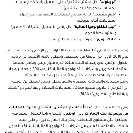
"نوربلوك"
، حل مشترك للتعرف على العميل باستخدام سجلات
الحسابات الموزعة (بلوك تشين)
"قيم تشينجر"
، لوحة مفاتيح للعمليات المصرفية تتيح إجراء
المعاملات أثناء الدردشة
"ليب للتكنولوجيا المالية"
، حل رقمي لتسجيل الشركات الصغيرة
والمتوسطة الحجم
"بانك بودي"
، روبوت دردشة للقطاع المالي
وتعتبر المنصة التي أطلقها "مختبر بنك الإمارات دبي الوطني المستقبلي" في
عام 2018 الأولى من نوعها في المنطقة، وخطوة بالغة الأهمية في برنامج
التحول الرقمي الذي رصد له البنك مبلغاً قدره مليار درهم. وتضم المنصة
المتاحة للمطورين وشركات التكنولوجيا المالية أكثر من 200 واجهة لبرمجة
التطبيقات و500 نقطة استخدام نهائية تشمل قطاعات التجزئة
والمؤسسات والشركات الصغيرة والمتوسطة، وتتيح للمطورين الوصول
إلى أكثر من 5 ملايين عملية محاكاة لمعاملات العملاء وفقاً لنموذج "شبكة
بنية القطاع المصرفي" (BIAN).
وفي هذا السياق، قال
عبدالله قاسم، الرئيس التنفيذي لإدارة العمليات
في مجموعة بنك الإمارات دبي الوطني
: "باعتباره رائداً للحلول المصرفية
المبتكرة على مستوى المنطقة، يفخر بنك الإمارات دبي الوطني بمنح
شهادات الاعتماد لخمس من شركات التكنولوجيا المالية الناشئة بالتعاون
مع برنامج 'فينتك هايف في مركز دبي المالي العالمي'. ونحن على ثقة بأن هذه