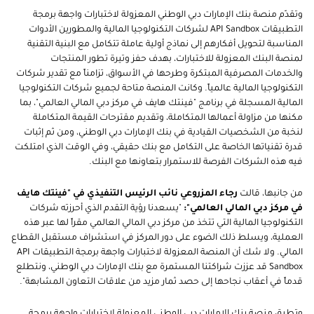
وتقدّم منصة بنك الإمارات دبي الوطني المعزولة لاختبارات واجهة برمجة
التطبيقات API Sandbox لشركات التكنولوجيا المالية والمطورين الأدوات
المناسبة لتحويل أفكارهم إلى نماذج أولية عاملة تتكامل مع البنية التقنية
لمنصة البنك المعزولة للاختبارات، بهدف حفز وتيرة تطور المنتجات
والخدمات المصرفية المبتكرة وطرحها في الأسواق، تزامناً مع تقدير شركات
التكنولوجيا المالية عالمياً. وكانت المنصة متاحة لجميع شركات التكنولوجيا
المالية المسجلة في برنامج "فينتك هايف في مركز دبي المالي العالمي"، بما
مكنها من مزاولة أعمالها المتكاملة، وتقديم مقترحات القيمة المتكاملة
لنخبة من الشخصيات القيادية في بنك الإمارات دبي الوطني، ومن ثم إثبات
قدرة تقنياتها الخاصة على التكامل مع بنك حقيقي، وفي الوقت الذي امتلكت
فيه هذه الشركات الفرصة للاستمرار بتعاونها مع البنك.
من جانبها، قالت
رجاء المزروعي نائب الرئيس التنفيذي في "فينتك هايف
في مركز دبي المالي العالمي":
"يسعدنا رؤية التقدم الذي أحرزته شركات
التكنولوجيا المالية التي تتخذ من مركز دبي المالي العالمي مقراً لها عبر هذه
العملية، ويسلط ذلك الضوء على دور المركز في استشراف مستقبل القطاع
المالي. ولا شك أن المنصة المعزولة لاختبارات واجهة برمجة التطبيقات API
Sandbox قد عززت شراكتنا المستمرة مع بنك الإمارات دبي الوطني، ونتطلع
قدماً في أعقاب نجاحها إلى حصد ثمار مزيد من علاقات التعاون المشابهة".
وتطبق منصة بنك الإمارات دبي الوطني المعزولة لاختبارات واجهة برمجة