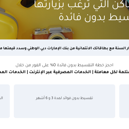
 التي ترغب بزيارتها
يط بدون فائدة
لسنة مع بطاقاتك الائتمانية من بنك الإمارات دبي الوطني وسدد قيمتها مستفيداً من
احجز خطة التقسيط بدون فائدة 0٪ على الفور من خلال
تقسيط بدون فوائد لمدة 3 و 6 أشهر
ال