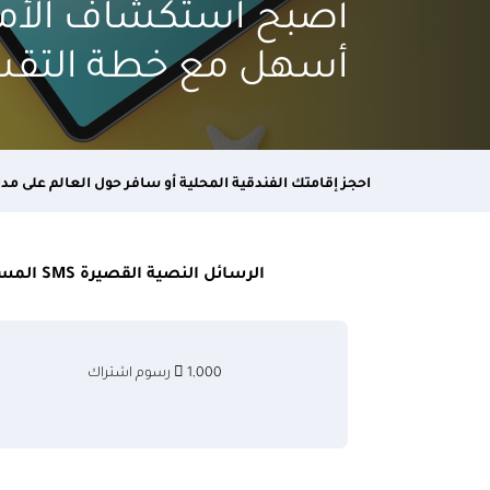
أصبح استكشاف الأماكن
أسهل مع خطة التقس
احجز إقامتك الفندقية المحلية أو سافر حول العالم على مدار ا
الرسائل النصية القصيرة SMS المستلمة لكل معاملة | الخدمات المصرفية عبر الإنترنت | الخدمات المصرفية عبر تطبيق الهاتف المتحرك "
1,000  رسوم اشتراك