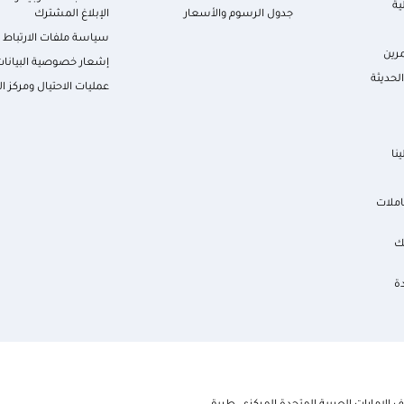
ية
جدول الرسوم والأسعار
الإبلاغ المشترك
سياسة ملفات الارتباط
رين
إشعار خصوصية البيانات
لحديثة
عمليات الاحتيال ومركز ال
نا
املات
ك
ة