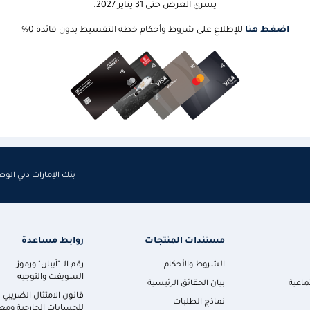
يسري العرض حتى 31
يناير
2027.
اضغط هنا
للإطلاع على شروط وأحكام خطة التقسيط بدون فائدة 0%
بنك الإمارات دبي الو
مستندات المنتجات
روابط مساعدة
الشروط والأحكام
رقم الـ "آيبان" ورموز
السويفت والتوجيه
ماعية
بيان الحقائق الرئيسية
قانون الامتثال الضريبي
نماذج الطلبات
للحسابات الخارجية ومعا