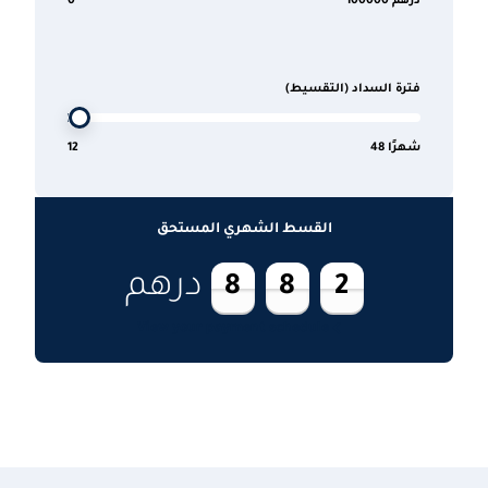
درهم 100000
0
فترة السداد (التقسيط)
شهرًا 48
12
القسط الشهري المستحق
درهم
8
8
2
View your payment schedule