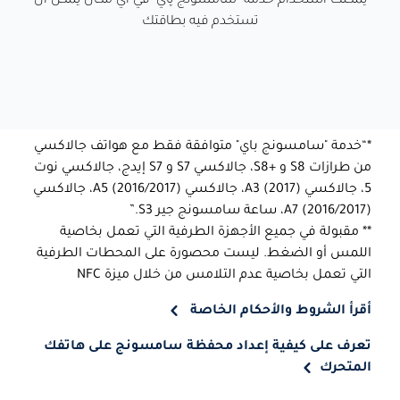
يمكنك استخدام خدمة "سامسونج پاي" في أي مكان يمكن أن
تستخدم فيه بطاقتك
*“خدمة "سامسونج باي" متوافقة فقط مع هواتف جالاكسي
من طرازات S8 و +S8، جالاكسي S7 و S7 إيدج، جالاكسي نوت
5، جالاكسي (2017) A3، جالاكسي (2016/2017) A5، جالاكسي
(2016/2017) A7، ساعة سامسونج جير S3.”
** مقبولة في جميع الأجهزة الطرفية التي تعمل بخاصية
اللمس أو الضغط. ليست محصورة على المحطات الطرفية
التي تعمل بخاصية عدم التلامس من خلال ميزة NFC
أقرأ الشروط والأحكام الخاصة
تعرف على كيفية إعداد محفظة سامسونج على هاتفك
المتحرك