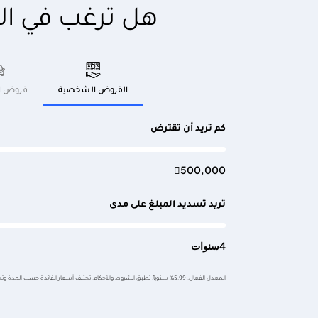
هل ترغب في ا
القروض الشخصية
قروض ا
كم تريد أن تقترض

500,000
تريد تسديد المبلغ على مدى
4
سنوات
المعدل الفعال: 5.99% سنوياً. تطبق الشروط والأحكام. تختلف أسعار الفائدة حسب المدة وتخضع لسياسة البنك.