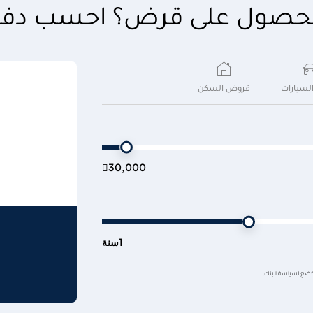
لحصول على قرض؟ احسب دفع
لسيارات
قروض السكن

30,000
1
سنة