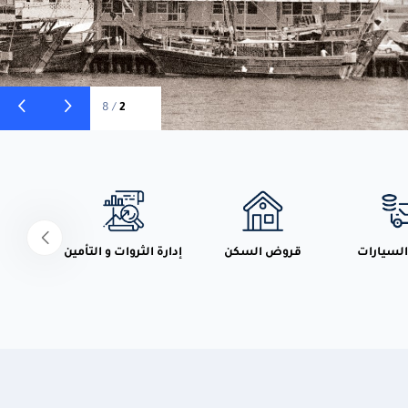
8
/
2
التثق
لسيارات
قروض السكن
إدارة الثروات و التأمين