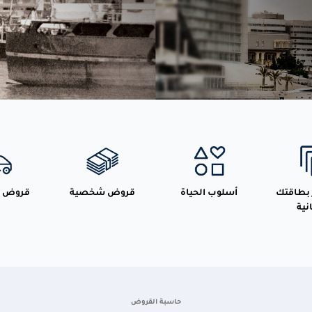
ر بطاقتك
أسلوب الحياة
قروض شخصية
قروض ا
نية
حاسبة القروض