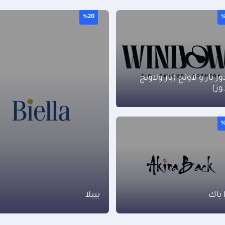
%20
%
وز بار و لاونج (بار ولاونج
وز)
%
ا باك
بييلا