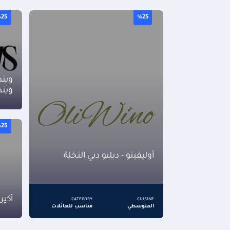
25
%25
ويند
ويند
25
أوليفينو - دبليو دبي النخلة
أكير
CATEGORY
CUISINE
المتوسطي
مناسب للعائلات