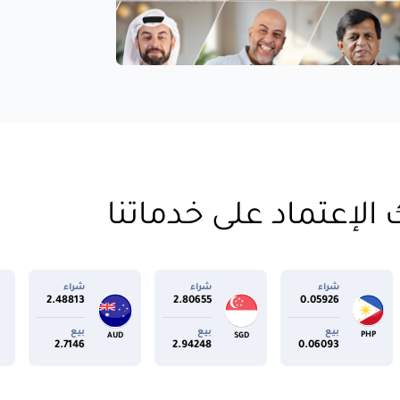
الإعتماد على خدماتنا
شراء
شراء
شراء
0.02261
2.48813
2.80655
0
بيع
بيع
بيع
SGD
JPY
AUD
0.02413
2.7146
2.94248
0