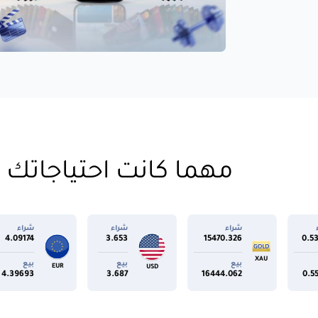
مهما كانت احتياجاتك م
شراء
شراء
شراء
شر
28
4.09174
3.653
15470.326
بيع
بيع
بيع
بي
EUR
GBP
USD
77
4.39693
3.687
16444.062