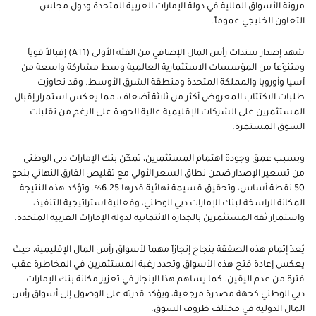
مرونة الأسواق المالية في دولة الإمارات العربية المتحدة ودول مجلس
التعاون الخليجي عموماً.
شهد إصدار سندات رأس المال الإضافي من الفئة الأولى (AT1) إقبالاً قوياً
ومتنوّعاً من المؤسسات الاستثمارية العالمية وسط مشاركة واسعة من
آسيا وأوروبا والمملكة المتحدة ومنطقة الشرق الأوسط. وقد تجاوزت
طلبات الاكتتاب المعروض أكثر من ثلاثة أضعاف، مما يعكس استمرار إقبال
المستثمرين على الشركات الإقليمية عالية الجودة على الرغم من تقلبات
السوق المستمرة.
وبسبب عمق وجودة اهتمام المستثمرين، تمكّن بنك الإمارات دبي الوطني
من تسعير الإصدار ضمن نطاق السعر الأولي مع تقليص الفارق النهائي بنحو
50 نقطة أساس، وتحقيق قسيمة نهائية قدرها 6.25%. وتؤكد هذه النتيجة
المكانة الراسخة لبنك الإمارات دبي الوطني، وفعالية استراتيجية التنفيذ،
واستمرار ثقة المستثمرين بالجدارة الائتمانية لدولة الإمارات العربية المتحدة.
يُعدّ إتمام هذه الصفقة بنجاح إنجازاً مهماً لأسواق رأس المال الإقليمية، حيث
يعكس إعادة فتح هذه الأسواق وتجدد رغبة المستثمرين في المخاطرة عقب
فترة من عدم اليقين. كما يساهم هذا الإنجاز في تعزيز مكانة بنك الإمارات
دبي الوطني كجهة مصدرة مرجعية، ويؤكد قدرته على الوصول إلى أسواق رأس
المال الدولية في مختلف ظروف السوق.