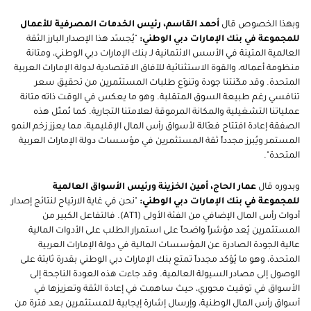
وبهذا الخصوص قال
أحمد القاسم، رئيس الخدمات المصرفية للأعمال
للمجموعة في بنك الإمارات دبي الوطني:
"يُجسّد هذا الإصدار البارز الثقة
العالمية المتينة في الأسس الائتمانية لـ بنك الإمارات دبي الوطني، ومتانة
منظومة أعماله، والقوة الاستثنائية للآفاق الاقتصادية لدولة الإمارات العربية
المتحدة. وقد مكّنتنا جودة وتنوّع طلبات المستثمرين من تحقيق سعر
تنافسي رغم طبيعة السوق المتقلبة. وهو ما يعكس في الوقت ذاته متانة
عملياتنا التشغيلية والمكانة المرموقة لعلامتنا التجارية. كما تُمثّل هذه
الصفقة إعادة افتتاح فعّالة لأسواق رأس المال الإقليمية، مما يعزز زخم النمو
المستمر ويُبرز مجدداً ثقة المستثمرين في مؤسسات دولة الإمارات العربية
المتحدة".
وبدوره قال
عمار الحاج، أمين الخزينة ورئيس الأسواق العالمية
للمجموعة في بنك الإمارات دبي الوطني:
"نحن في غاية الارتياح لنتائج إصدار
أدوات رأس المال الإضافي من الفئة الأولى (AT1). فالتفاعل الكبير من
المستثمرين يُعد مؤشراً واضحاً على استمرار الطلب على الأدوات المالية
عالية الجودة الصادرة عن المؤسسات المالية في دولة الإمارات العربية
المتحدة، وهو ما يُؤكد مجدداً تمتع بنك الإمارات دبي الوطني بقدرة ثابتة على
الوصول إلى مصادر السيولة العالمية. وقد جاءت هذه العودة الناجحة إلى
الأسواق في توقيت محوري، حيث ساهمت في إعادة الثقة وتعزيزها في
أسواق رأس المال الوطنية، وإرسال إشارة إيجابية للمستثمرين بعد فترة من