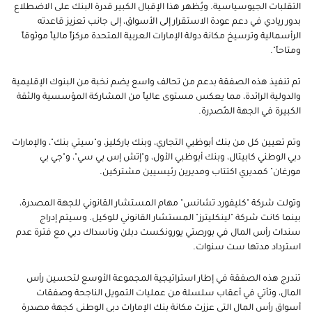
التقلبات الجيوسياسية. ويُظهر هذا الإقبال الكبير قدرة البنك على الاضطلاع
بدور ريادي في دعم عودة الاستقرار إلى الأسواق، إلى جانب تعزيز قاعدته
الرأسمالية وترسيخ مكانة دولة الإمارات العربية المتحدة مركزاً مالياً موثوقاً
ومتاحاً".
تم تنفيذ هذه الصفقة بدعم من تحالف واسع يضم نخبة من البنوك الإقليمية
والدولية الرائدة، مما يعكس مستوى عالياً من المشاركة المؤسسية والثقة
الكبيرة في الجهة المُصدِرة.
وتم تعيين كل من بنك أبوظبي التجاري، وبنك باركليز، و"سيتي بنك"، والإمارات
دبي الوطني كابيتال، وبنك أبوظبي الأول، و"إتش إس بي سي"، و"جي بي
مورغان" كمديري اكتتاب ومديرين رئيسيين مشتركين.
وتولت شركة "كليفورد تشانس" مهام المستشار القانوني للجهة المصدرة،
بينما كانت شركة "لينكليترز" المستشار القانوني للوكيل. وسيتم إدراج
سندات رأس المال في بورصتي يورونكست دبلن وناسداك دبي مع فترة عدم
استرداد مدتها ست سنوات.
تندرج هذه الصفقة في إطار استراتيجية المجموعة الأوسع لتحسين رأس
المال، وتأتي في أعقاب سلسلة من عمليات التمويل الناجحة وصفقات
أسواق رأس المال التي عززت مكانة بنك الإمارات دبي الوطني كجهة مصدرة