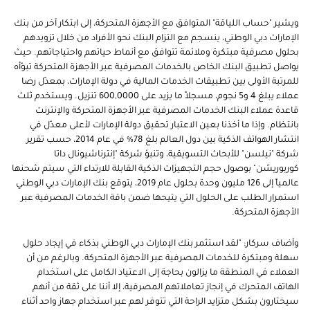
ويشير "حساب اللياقة" المتوافق مع الأجهزة المتحركة، إلى ابتكار آخر من بنك
الإمارات دبي الوطني، ينسجم مع التزام البنك نحو الأفراد من خلال تزويدهم
بحلول مصرفية مبتكرة وملائمة تتوافق مع أنماط حياتهم واحتياجاتهم. حيث
يواصل تطبيق البنك الخاص بالخدمات المصرفية عبر الأجهزة المتحركة تبوّأه
للمرتبة الأولى بين تطبيقات الخدمات المالية في دولة الإمارات، بمعدّل رضا
عملاء يبلغ 4 و5 نجوم، مسجلاً ما يزيد على 600,0000 تنزيل. ويستخدم ثلث
قاعدة عملاء البنك الخدمات المصرفية عبر الأجهزة المتحركة والإنترنت
بانتظام. وإذا ما أخذنا بعين الاعتبار تحقيق دولة الإمارات لأعلى معدّل في
انتشار الهواتف الذكية بين دول العالم بلغ 78% في عام 2014، حسب تقرير
شركة "نيلسن" للأبحاث التسويقية، وتنبؤ شركة "إنترناشيونال داتا
كوربوريشن" بوصول حجم التجهيزات الذكية القابلة للارتداء التي سيتم شحنها
عالمياً إلى 126 مليون وحدة بحلول عام 2019، يتوقع بنك الإمارات دبي الوطني
استمرار الطلب على الحلول التي يتيحها ضمن باقة الخدمات المصرفية عبر
الأجهزة المتحركة.
وأضاف سركار: "لقد استثمر بنك الإمارات دبي الوطني بذكاء في إيجاد حلول
سهلة ومبتكرة للخدمات المصرفية عبر الأجهزة المتحركة. وبالرغم من أن
العملاء في المنطقة ما يزالون بحاجة إلى الاعتياد الكامل على استخدام
الهاتف المتحرك في إنجاز تعاملاتهم المصرفية، إلا أننا على ثقة من أنهم
سيختارون بشكل متزايد الراحة التي تتوفر لهم عبر استخدام جهاز واحد أثناء