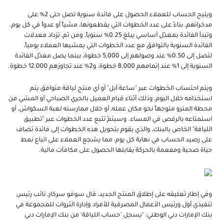
ويتيح الحساب للعملاء الحصول على فائدة سنوية تصل حتى 2% على
مدخراتهم، بناءً على عدد الخطوات التي يقطعونها، مشياً أو عدواً في كل يوم.
وتبدأ الفائدة بمعدّل أساسي يبلغ 0.25% سنوياً، ومن ثم، تزداد معدلات
الفائدة السنوية بالتوافق مع عدد الخطوات التي يمشيها العملاء يومياً،
لتصل إلى 0.50% عند وصولهم إلى 5,000 خطوة، بينما يصل معدّل الفائدة
السنوية إلى 1% عند إتمامهم 8,000 خطوة، و2% عند تجاوزهم 12,000 خطوة.
ويتم احتساب الخطوات عبر "ساعة آبل" أو أي منتج لياقة متوافق يتم
استخدامه خلال اليوم، وذلك أثناء قيام العميل بالجري الصباحي أو المشي من
محطة المترو متوجهاً نحو مكان عمله، أو خلال ممارسته لعبة السكواش، أو
استمتاعه بالرقص في المساء. وسيتمّ تتبع عدد الخطوات عبر "تطبيق
اللياقة" الخاص بالبنك، والذي يقوم بتحويل هذه الخطوات إلى فائدة تضاف
على رصيد الحساب في نهاية كل يوم، مما يشجع العملاء على اتباع نمط
حياة صحية ومفعمة بالحركة يقابلها الحصول على مكافآت مالية.
وفي إطار تعليقه على إطلاق المنتج الجديد، قال سوفو سركار، نائب رئيس
تنفيذي أول ورئيس الأعمال المصرفية للأفراد وإدارة الثروات للمجموعة في
بنك الإمارات دبي الوطني: "يسجل ’حساب اللياقة‘ من بنك الإمارات دبي