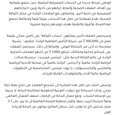
الوطني مرحلة جديدة في الخدمات المصرفية الرقمية، حيث يجمع بفعالية
بين أهداف العملاء الصحية وأنماط حياتهم من ناحية، وبين احتياجاتهم
المصرفية من ناحية أخرى. وبالتعاون مع العلامات الرائدة في مجال اللياقة
الصحية، نقدم لعملائنا من خلال هذا الحساب عرضاً قيّماً ومتكاملاً تجتمع
فيه الصحة، والثروة والتقنية بهدف تزويدهم بتجربة متميزة".
وسيحصل العملاء الذين يمتلكون "حساب اللياقة" على تأمين مجاني بقيمة
تصل إلى 100,000  من شركة التأمين العالمية الرائدة "متلايف"، بشرط
ممارسة حد أدنى من النشاط اليومي. وإضافة إلى ذلك، سيحصل العملاء
على قسائم مجانية ومكافآت تتجاوز 1,000  من أشهر العلامات التجارية
الرائدة في عالم اللياقة البدنية مثل؛ "فيتنس فيرست" سلسلة صالات
الرياضة الرائدة عالمياً، و"أديداس" الرائدة عالمياً في صناعة الأحذية الرياضية
والملابس والإكسسوارات، و"بيوند فيتنس" المتخصصة في التجهيزات
الرياضية عالية الأداء، والتكنولوجات القابلة للارتداء.
ويسعى البنك من خلال هذه المبادرة إلى تشجيع العملاء على اتباع نمط حياة
صحي، وذلك انسجاماً مع حملات التوعية الحكومية لمكافحة البدانة، لا سيما
بين أوساط الشباب. وبلغ معدّل البدانة في الإمارات ضعف المعدّل العالمي،
وفقاً لدراسة أجريت عنها، وتُقدّر منظمة الصحة العالمية أن ما يزيد على 2.1
مليار شخص (أي ما يقارب ثلث سكان العالم) يعانون من البدانة أو زيادة
الوزن.