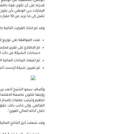
قدرتنا على أن نكون قوة دافع
تصل إلى ما يزيد عن 10 مليار درهماً. وفي ضوء هذا الأداء المتميز للبنك، نقترح زيادة توزيعات الأرباح النقدية لتصل إلى 35 فلساً للسهم الواحد."
وقد تم اتخاذ القرارت التالية
تمت الموافقة على توزيع أرباح نقدية بنسبة 35% للمساهمين (35 فلس للسهم الوا
حسابات الشركة عن ذات الف
تم اعتماد البيانات المالية المو
تم تعيين شركة أرنست أند ي
رؤيتها لتكون عاصمة الاقتصاد
العالمي. وإلى جانب ذلك، حقق
خلال أدائه المالي القوي".
وقد شملت أبرز النتائج المالية لعام 2014