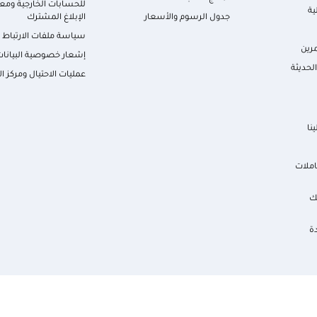
للحسابات الخارجية ومعا
ية
جدول الرسوم والأسعار
الإبلاغ المشترك
سياسة ملفات الارتباط
رين
إشعار خصوصية البيانات
لحديثة
عمليات الاحتيال ومركز ال
نا
املات
ك
ة