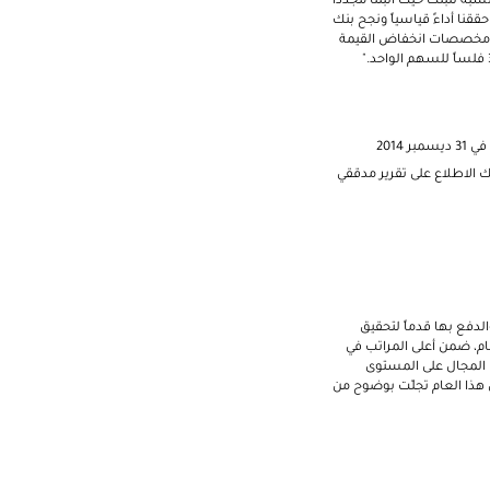
خلال العام 2014، والذي شكل عاماً مهماً بالنسبة للبنك حيث أثبتنا مجدداً
نا أداءً قياسياً ونجح بنك
تأسيسه منذ أكثر من 50 عاماً أرباحاً تشغيلية قبل مخصصات انخفاض القيمة
س الإدارة عن نشاط المجموعة ومركزها المالي للسنة المنتهية في 31 ديسمبر 2014، وكذلك الاطلاع على تقرير مدققي
ل كبير في دعم دبي والدفع بها قدماً لتحقيق
ام، ضمن أعلى المراتب في
منطقة الشرق الأوسط، وكانت ضمن أفضل 3 شركات في هذا المجال على المستوى
 هذا العام تجلّت بوضوح من