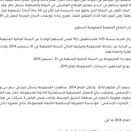
الوطني، مستفيداَ من الوضع الاقتصادي المزدهر في الدولة، على نمو ثابت 
ة للنمو تساهم في تحديد معايير القطاع المصرفي في الدولة والمنطقة بشكل عام. وقد حقق
الإمارات دبي الوطني بأن يكون البنك الأول في الدولة الذي يحقق منذ 
 خلال اجتماع الجمعية العمومية السنوي:
حد) عن السنة المالية المنتهية في 31 ديسمبر 2014
تم الإطلاع على تقرير مجل
ترة واعتمادهما.
حدة للمجموعة عن السنة المالية المنتهية في 31 ديسمبر 2014.
ونغ كمدققين لحسابات المجموعة لعام 2015 .
وأضاف سمو الشيخ أحمد بن سعيد آل مكتوم قائلاً: "وخلال العام 2014، ساهمت المجموعة بشك
 الإسلامي. وصُنفت ذراع الأعمال المصرفية الاستثمارية التابعة للمجموعة، خلال هذا الع
تنظيم وترتيب عمليات إصدار صكوك مقومة بالدولار في 
 "الإمارات الإسلامي"، مؤسسة الصيرفة الإسلامية التابعة للمجموعة، نتائج متميزة خلال
 ما يلي: