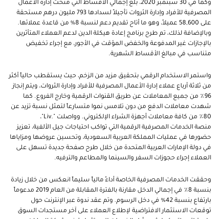
وكما في 30 سبتمبر 2020، بلغ إجمالي الأقساط التي منحت إدارة الأعمال
المصرفية للأفراد وإدارة الثروات تأجيلاً لسدادها 793 مليون درهم مستحقة
على 58,600 عميلاً، وهو ما أتاح تقديم دعم لنسبة 8% من قاعدة عملائها.
وبالإضافة لذلك، تم طرح برنامج إعادة هيكلة الدين لدعم العملاء المتأثرين
بالإجازات غير المدفوعة والخفض المؤقت في الأجور، مع إجراء تخفيض
متناسب في مبالغ الأقساط الشهرية.
واستمر الاستخدام الرقمي بتحقيق مزيد من الزخم، حيث يستقطب حالياً أكثر
من ثلاثة أرباع عملاء إدارة الأعمال المصرفية للأفراد وإدارة الثروات، ويتم إنجاز
96٪ من جميع المعاملات عن طريق القنوات الرقمية وخارج الفروع. كما
شهدت معاملات الدفع من دون تلامس نموا متسارعاً لتمثل نسبة تزيد عن
80٪ من كافة معاملات أجهزة الشراء الإلكتروني. وواصلت ".
Liv
"،
منصة
الخدمات المصرفية الرقمية التي تواكب احتياجات جيل الألفية، تعزيز
حضورها في عمليات المملكة العربية السعودية، وتحسين عروضها ومزاياها
في دولة الإمارات العربية المتحدة من خلال طرح صفحة جديدة تسهل على
العملاء إجراء حجوزات السفر والسينما والمطاعم والترفيه.
وحققت الخدمات المصرفية الخاصة أداءً مالياً سليماً انعكس من خلال زيادة
بنسبة 8٪ في إجمالي الدخل مقارنة بالفترة المقابلة من العام 2019 مدعوماً
بارتفاع بنسبة 42% في دخل الرسوم. وتم عقد ندوة عبر الإنترنت حول
توقعات الاستثمار الافتراضية لإطلاع العملاء على آخر مستجدات السوق