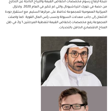
نتيجة ارتفاع رسوم مخصصات انخفاض القيمة والأرباح الناتجة عن التخارج
من حصة في نتورك انترناشيونال والتي لم تتكرر في العام 2020. ولاتزال
الميزانية العمومية للمجموعة تحافظ على مركزها السليم، مع استقرار جودة
الائتمان إلى جانب معدلات السيولة ونسب رأس المال القوية. كما واصلت
المجموعة رفع مخصصات إنخفاض القيمة لتغطية المرحلتين 1 و2 في ظل
المناخ الاقتصادي الحافل بالتحديات.