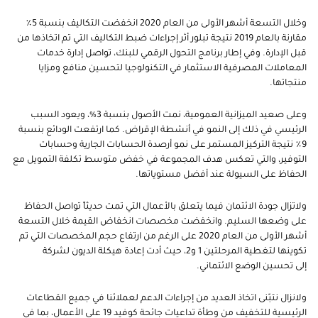
وخلال التسعة أشهر الأولى من العام 2020 انخفضت التكاليف بنسبة 5٪
مقارنة بالعام 2019 نتيجة تبلور أثر إجراءات ضبط التكاليف التي تم اتخاذها من
قبل الإدارة. وفي إطار برنامج التحول الرقمي للبنك، تواصل إدارة خدمات
المعاملات المصرفية الاستثمار في التكنولوجيا لتحسين منافع ومزايا
منتجاتها.
وعلى صعيد الميزانية العمومية، نمت الأصول بنسبة 3%، ويعود السبب
الرئيسي في ذلك إلى النمو في أنشطة الإقراض. كما ارتفعت الودائع بنسبة
9٪ نتيجة التركيز المستمر على نمو أرصدة الحسابات الجارية وحسابات
التوفير، والتي تعكس هدف المجموعة في خفض متوسط تكلفة التمويل مع
الحفاظ على السيولة عند أفضل مستوياتها.
ولاتزال جودة الائتمان فيما يتعلق بالأعمال التي تمت حديثاً تواصل الحفاظ
على وضعها السليم. وانخفضت مخصصات انخفاض القيمة خلال التسعة
أشهر الأولى من العام 2020 على الرغم من ارتفاع حجم المخصصات التي تم
تكوينها لتغطية المرحلتين 1 و2، حيث أدت إعادة هيكلة الديون لشركة
إلى
تحسين
الوضع
الائتماني
.
ولانزال نتبّنى اتخاذ العديد من إجراءات الدعم لعملائنا في جميع القطاعات
الرئيسية للتخفيف من وطأة تداعيات جائحة كوفيد 19 على الأعمال، بما في