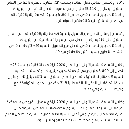
2019
.
وتحسن صافي دخل الفائدة بنسبة 21٪ مقارنة بالفترة ذاتها من العام
السابق ليصل إلى 13.443 مليار درهم مدعوماً بالدخل الناتج عن دينيزبنك.
وباستثناء دينيزبنك، انخفض صافي الفائدة بنسبة 11% مقارنة بالفترة ذاتها
من العام السابق نتيجة انخفاض الهوامش.
وتحسن إجمالي الدخل غير الممول بنسبة 9% مقارنة بالفترة ذاتها من العام
السابق على خلفية ارتفاع الدخل من الرسوم الأساسية من
دينيزبنك.
وباستثناء دينيزبنك، انخفض الدخل غير الممول بنسبة 19% نتيجة انخفاض
النشاط التجاري بسبب تأثير جائحة كوفيد 19.
وخلال التسعة أشهر الأولى من العام 2020، ارتفعت التكاليف بنسبة 23%
لتصل إلى 5.809 مليار درهم نتيجة تضمين دينيزبنك. وتحسنت التكاليف
بنسبة 5% مقارنة بالفترة ذاتها من العام السابق باستثناء دينيزبنك. ولاتزال
نسبة التكلفة إلى الدخل البالغة حالياً 31.8% ضمن الحدود المتوافقة مع
توجيهات الإدارة وهي 33%.
وخلال التسعة أشهر الأولى من العام 2020، ارتفع معدل القروض منخفضة
القيمة إلى نسبة 6.0%. وبلغت رسوم مخصصات انخفاض القيمة خلال
الفترة 6.361 مليار درهم، وهي أعلى بنسبة 131% مقارنة بالفترة ذاتها من العام
السابق بسبب ارتفاع مخصصات تغطية المرحلتين 1 و2.