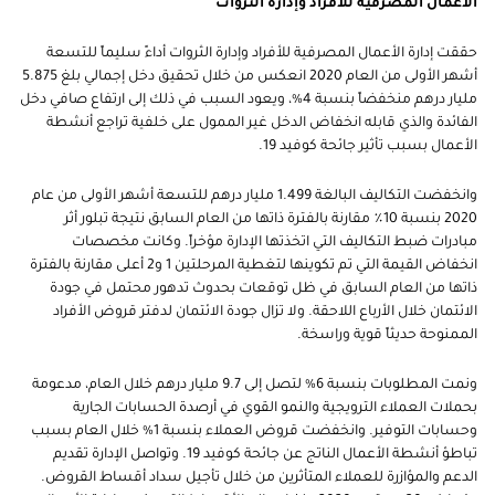
الأعمال المصرفية للأفراد وإدارة الثروات
حققت إدارة الأعمال المصرفية للأفراد وإدارة الثروات أداءً سليماً للتسعة
أشهر الأولى من العام 2020 انعكس من خلال تحقيق دخل إجمالي بلغ 5.875
مليار درهم منخفضاً بنسبة 4%، ويعود السبب في ذلك إلى ارتفاع صافي دخل
الفائدة والذي قابله انخفاض الدخل غير الممول على خلفية تراجع أنشطة
الأعمال بسبب تأثير جائحة كوفيد 19.
وانخفضت التكاليف البالغة 1.499 مليار درهم للتسعة أشهر الأولى من عام
2020 بنسبة 10٪ مقارنة بالفترة ذاتها من العام السابق نتيجة تبلور أثر
مبادرات ضبط التكاليف التي اتخذتها الإدارة مؤخراً. وكانت مخصصات
انخفاض القيمة التي تم تكوينها لتغطية المرحلتين 1 و2 أعلى مقارنة بالفترة
ذاتها من العام السابق في ظل توقعات بحدوث تدهور محتمل في جودة
الائتمان خلال الأرباع اللاحقة. ولا تزال جودة الائتمان لدفتر قروض الأفراد
الممنوحة حديثاً قوية وراسخة.
ونمت المطلوبات بنسبة 6% لتصل إلى 9.7 مليار درهم خلال العام، مدعومة
بحملات العملاء الترويجية والنمو القوي في أرصدة الحسابات الجارية
وحسابات التوفير. وانخفضت قروض العملاء بنسبة 1% خلال العام بسبب
تباطؤ أنشطة الأعمال الناتج عن جائحة كوفيد 19. وتواصل الإدارة تقديم
الدعم والمؤازرة للعملاء المتأثرين من خلال تأجيل سداد أقساط القروض.