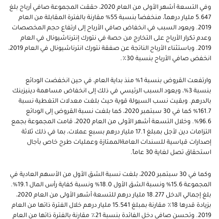
وفي التسعة أشهر الأولى من العام 2020، حققت المجموعة صافي أرباح بلغ
5.647 مليار درهماً، منخفضاً بنسبة 55% مقارنة بالفترة المقابلة من العام
2019. ويعود السبب في انخفاض صافي الأرباح إلى ارتفاع حجم المخصصات
وعدم تكرار الأرباح على التخارج من حصة في نتورك إنترناشيونال في العام
2019. وباستثناء الأرباح الناتجة عن صفقة نتورك انترناشيونال في العام 2019،
انخفض صافي الأرباح بنسبة 30٪.
وارتفعت القروض بنسبة 1% منذ بداية العام، في حين انخفضت الودائع
بنسبة 3%، ويعود السبب الرئيسي في ذلك إلى انخفاض مساهمة دينيزبنك
بالدرهم. وبقيت نسب السيولة قوية حيث بلغت معدلات التغطية نسبة
161.7% كما في 30 سبتمبر 2020، كما بلغت نسبة القروض إلى الودائع
96.6%. وخلال التسعة أشهر الأولى من العام 2020، قامت المجموعة بجمع
التزامات دين لأجل بمبلغ 17.1 مليار درهم بسبع عملات، بما في ذلك ثلاثة
إصدارات قياسية للسندات العامة
الممتازة وعمليات طرح خاص بآجال
استحقاق تصل لغاية 30 عاماً.
وكما في 30 سبتمبر 2020، بلغت نسبة الشق الأول من الأسهم العادية في
المجموعة 15.6% ونسبة الشق الأول 18.0% ونسبة كفاية رأس المال 19.1%.
بلغ إجمالي الدخل 18.277 مليار درهم للتسعة أشهر الأولى من العام 2020،
بزيادة قدرها 18٪ مقارنة بمبلغ 15.541 مليار درهم خلال الفترة ذاتها من العام
2019
.
وتحسن صافي دخل الفائدة بنسبة 21٪ مقارنة بالفترة ذاتها من العام