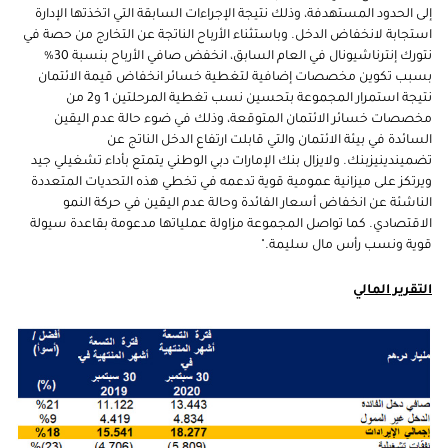
إلى الحدود المستهدفة، وذلك نتيجة الإجراءات السابقة التي اتخذتها الإدارة
استجابة لانخفاض الدخل. وباستثناء الأرباح الناتجة عن التخارج من حصة في
نتورك إنترناشيونال في العام السابق، انخفض صافي الأرباح بنسبة 30%
بسبب تكوين مخصصات إضافية لتغطية خسائر انخفاض قيمة الائتمان
نتيجة استمرار المجموعة بتحسين نسب تغطية المرحلتين 1 و2 من
مخصصات خسائر الائتمان المتوقعة، وذلك في ضوء حالة عدم اليقين
السائدة في بيئة الائتمان والتي قابلت ارتفاع الدخل الناتج عن
تضميندينيزبنك. ولايزال بنك الإمارات دبي الوطني يتمتع بأداء تشغيلي جيد
ويرتكز على ميزانية عمومية قوية تدعمه في تخطي هذه التحديات المتعددة
الناشئة عن انخفاض أسعار الفائدة وحالة عدم اليقين في حركة النمو
الاقتصادي. كما تواصل المجموعة مزاولة عملياتها مدعومة بقاعدة سيولة
قوية ونسب رأس مال سليمة."
التقرير المالي