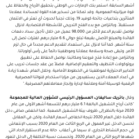
أشهر السابقة، استمر بنك الإمارات دبي الوطني بتحقيق الأرباح والحفاظ على
قوة ميزانيته العمومية. وقد تمكنا من تسخير هذه القوة لمساندة عملاءنا
المتأثرين بتداعيات جائحة كوفيد 19، وذلك تجنباً لحدوث أي تعثر في الائتمان
مستقبلاً. وبالتزامن مع بدء الفتح التدريجي للأنشطة الاقتصادية، لانزال
نواصل تقديم الدعم لأكثر من 98,000 عميل من خلال تأجيل سداد دفعات
الفائدة والمبلغ الأصلي بقيمة تبلغ حوالي 6.6 مليار درهم، لفترات تصل إلى
ستة أشهر. كما أننا لانزال على استعداد لتقديم الدعم مجدداً في حال لزم
الأمر. وتبقى صحة وسلامة عملائنا وموظفينا دائماً على رأس أولوياتنا.
وبالتزامن مع إعادة فتح فروعنا ومكاتبنا، نواصل الحفاظ على تطبيق
بروتوكولات التنظيف والتعقيم الإضافية، فضلاً عن عقد جلسات تدريب على
التدابير الاحترازية لموظفينا في الخطوط الأمامية. وخلال العام، شهدنا زيادة
في أعداد العملاء الذين يستفيدون من مزايا استخدام قنواتنا المصرفية
الرقمية كوسيلة آمنة وملائمة لإدارة وإنجاز معاملاتهم المصرفية."
وقال
باتريك ساليفان، المسؤول الرئيسي للشؤون المالية للمجموعة
:
"كانت أرباح التشغيل البالغة 6.1 مليار درهم للتسعة أشهر الأولى من عام
2020 مرنة بالنظر إلى ظروف بيئة التشغيل الصعبة. كما انخفض صافي دخل
الفائدة خلال العام 2020 نتيجة انخفاض أسعار الفائدة، ولكن في المقابل
تحسن الدخل غير الممول في الربع الثالث من العام 2020 بسبب الإنتعاش
في حجم النشاط التجاري، لا سيما في أعقاب حالة عدم الاستقرار الحاد التي
شهدها الربع الثاني من العام 2020. وتحسنت نسبة التكلفة إلى الدخل لتعود