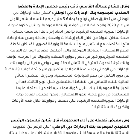
وقال هشام عبدالله القاسم، نائب رئيس مجلس الإدارة والعضو
المنتدب لمجموعة بنك الإمارات دبي الوطني:
"تمكن بنك الإمارات دبي
الوطني من تحقيق صافي أرباح بقيمة 5.6 مليار درهم للتسعة أشهر الأولى
من عام 2020 والمحافظة على قوة ميزانيته العمومية. ولاتزال حكومة دولة
الإمارات العربية المتحدة الرشيدة تواصل اتخاذ إجراءاتها الحاسمة لحماية
صحة سكان الدولة من خلال اتباع إرشادات واضحة وهادفة ومدروسة لإعادة
فتح الاقتصاد، مع استمرار منح السلامة الأولوية القصوى. لقد كان لخطة
الدعم الاقتصادي الشاملة الموجهة والتي أطلقها مصرف الإمارات العربية
المتحدة المركزيدور كبير في دعم ومؤازرة العملاء والبنوك في المرحلة الراهنة
وذلك تجنباً لحدوث تعثر في الائتمان لاحقاً. ومن دواعي فخرنا أن يقوم بنك
الإمارات دبي الوطني بمساعدة العملاء المتضررين من جائحة كوفيد 19، فضلاً
عن دوره الفاعل في دعم المبادرات المجتمعية. وبدورها، تعكس النتائج
المالية للبنك التعافي في النشاط الاقتصادي خلال الربع الثالث، كما أن
الميزانية العمومية للبنك لاتزال قوية، مما سيمكنه من الاعتماد عليها
للمساعدة في دفع عجلة النمو الاقتصادي. ونحن ممتنون لقيادة دولة
الإمارات العربيةالمتحدة الرشيدة على دعمها ومؤازرتها خلال هذه الأوقات
والظروف الاستثنائية."
وفي معرض تعليقه على أداء المجموعة، قال شاين نيلسون، الرئيس
التنفيذي لمجموعة بنك الإمارات دبي الوطني
: "على الرغم من الظروف
الاستثنائية وغير المسبوقة التي واجهها الأفراد والشركات على مدار الستة