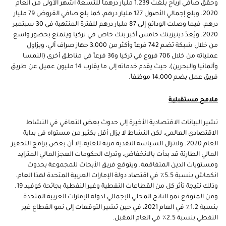
وحقق صافي أرباح بلغت 1.239 مليار درهماً للتسعة أشهر الأولى من العام
2020. وبلغ إجمالي الأصول 127 مليار درهم، كما بلغ صافي القروض 79 مليار
درهم، فيما وصلت الودائع إلى 87 مليار درهم للفترة المنتهية في 30 سبتمبر
2020. ويُعدّ دينيزبنك خامس أكبر بنك خاص في تركيا ويتمتع بحضور واسع
من خلال شبكة تضم 742 فرعاً وأكثر من 3,000 جهاز صراف آلي، ويزاول
عملياته من خلال 706 فروع في تركيا و36 فرعاً في مناطق أخرى (النمسا
وألمانيا والبحرين)، حيث يقدم خدماته إلى ما يقارب 14 مليون عميل عن طريق
فريق عمل يضم 14,000 موظفاً.
ملامح مستقبلية
تشير البيانات الاقتصادية الأخيرة إلى حدوث بعض التعافي في النشاط
الاقتصادي العالمي، لكن النشاط لا يزال أقل بكثير من مستواه في بداية
العام 2020. ولاتزال السياسة النقدية مرنة للغاية، إلا أن بعض برامج التحفيز
المالي الطارئة قد بدأت بالانخفاض، وتدرك الحكومات العجز المالي المتزايد
ومستويات الدين المتفاقمة. ويتوقع فريق الأبحاث للمجموعة بحدوث
انكماش بنسبة 5.5٪ في اقتصاد دولة الإمارات العربية المتحدة لهذا العام،
وذلك نتيجة تأثر كل من القطاعات النفطية وغير النفطية بجائحة كوفيد 19.
ومن المتوقع نمو الناتج المحلي الإجمالي لدولة الإمارات العربية المتحدة
بنسبة 1.2٪ في العام 2021، في حين تشير التوقعات إلى نمو القطاع غير
النفطي بنسبة 2.5٪ في العام المقبل.