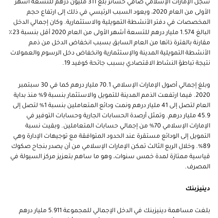
سجل الإمارات الإسلامي صافي خسائر بلغ 311 مليون درهم للتسعة أشهر
الأولى من العام 2020، ويعود السبب الرئيسي في ذلك إلى ارتفاع حجم
المخصصات في دفتر الأنشطة التمويلية والاستثمارية. وكان إجمالي الدخل
البالغ 1.574 مليار درهم للتسعة أشهر الأولى من العام 2020 أقل بنسبة 23٪
مقارنة بالفترة ذاتها من العام السابق بسبب انخفاض الدخل من ذمم
الأنشطة التمويلية المدينة والإستثمارية وانخفاض دخل الرسوم والعمولات
نتيجة تباطؤ النشاط الاقتصادي بسبب جائحة كوفيد 19.
وبلغ إجمالي أصول الإمارات الإسلامي 70.1 مليار درهم كما في 30 سبتمبر
2020. فيما ارتفعت الذمم المدينة للتمويل والاستثمار بنسبة 9% منذ بداية
العام لتصل إلى 41 مليار درهم ونمت ودائع المتعاملين بنسبة 1% لتصل إلى
45.9 مليار درهم. وتمثل أرصدة الحسابات الجارية وحسابات التوفير في
الإمارات الإسلامي 70% من إجمالي حسابات المتعاملين. وبقيت نسبة
التمويل إلى الودائع مستقرة عند الحدود المتوافقة مع توجيهات الإدارة وهي
89%. وخلال الربع الثالث تمكن الإمارات الإسلامي من أن يصدر بنجاح صكوك
قياسية ممتازة لمدة خمس سنوات، وهو ما ساهم بتعزيز مركز السيولة في
المصرف.
دينيزبنك
بلغت مساهمة دينيزبنك في الدخل الإجمالي للمجموعة 5.911 مليار درهم