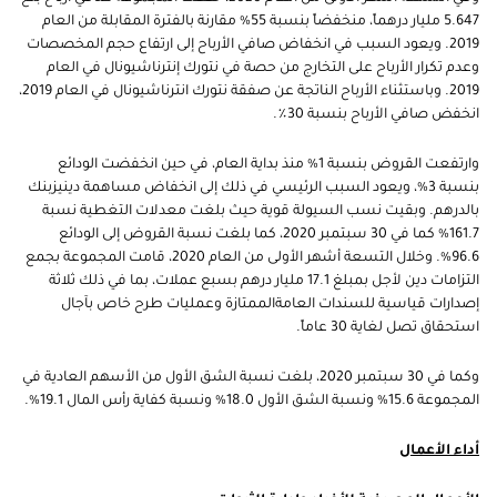
5.647 مليار درهماً، منخفضاً بنسبة 55% مقارنة بالفترة المقابلة من العام
2019. ويعود السبب في انخفاض صافي الأرباح إلى ارتفاع حجم المخصصات
وعدم تكرار الأرباح على التخارج من حصة في نتورك إنترناشيونال في العام
2019. وباستثناء الأرباح الناتجة عن صفقة نتورك انترناشيونال في العام 2019،
انخفض صافي الأرباح بنسبة 30٪.
وارتفعت القروض بنسبة 1% منذ بداية العام، في حين انخفضت الودائع
بنسبة 3%، ويعود السبب الرئيسي في ذلك إلى انخفاض مساهمة دينيزبنك
بالدرهم. وبقيت نسب السيولة قوية حيث بلغت معدلات التغطية نسبة
161.7% كما في 30 سبتمبر 2020، كما بلغت نسبة القروض إلى الودائع
96.6%. وخلال التسعة أشهر الأولى من العام 2020، قامت المجموعة بجمع
التزامات دين لأجل بمبلغ 17.1 مليار درهم بسبع عملات، بما في ذلك ثلاثة
إصدارات قياسية للسندات العامة
الممتازة وعمليات طرح خاص بآجال
استحقاق تصل لغاية 30 عاماً.
وكما في 30 سبتمبر 2020، بلغت نسبة الشق الأول من الأسهم العادية في
المجموعة 15.6% ونسبة الشق الأول 18.0% ونسبة كفاية رأس المال 19.1%.
أداء الأعمال