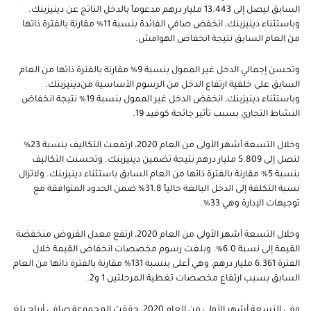
السابق ليصل إلى 13.443 مليار درهم مدعوماً بالدخل الناتج عن دينيزبنك.
وباستثناء دينيزبنك، انخفض صافي الفائدة بنسبة 11% مقارنة بالفترة ذاتها
من العام السابق نتيجة انخفاض الهوامش.
وتحسن إجمالي الدخل غير الممول بنسبة 9% مقارنة بالفترة ذاتها من العام
السابق على خلفية ارتفاع الدخل من الرسوم الأساسية من
دينيزبنك.
وباستثناء دينيزبنك، انخفض الدخل غير الممول بنسبة 19% نتيجة انخفاض
النشاط التجاري بسبب تأثير جائحة كوفيد 19.
وخلال التسعة أشهر الأولى من العام 2020، ارتفعت التكاليف بنسبة 23%
لتصل إلى 5.809 مليار درهم نتيجة تضمين دينيزبنك. وتحسنت التكاليف
بنسبة 5% مقارنة بالفترة ذاتها من العام السابق باستثناء دينيزبنك. ولاتزال
نسبة التكلفة إلى الدخل البالغة حالياً 31.8% ضمن الحدود المتوافقة مع
توجيهات الإدارة وهي 33%.
وخلال التسعة أشهر الأولى من العام 2020، ارتفع معدل القروض منخفضة
القيمة إلى نسبة 6.0%. وبلغت رسوم مخصصات انخفاض القيمة خلال
الفترة 6.361 مليار درهم، وهي أعلى بنسبة 131% مقارنة بالفترة ذاتها من العام
السابق بسبب ارتفاع مخصصات تغطية المرحلتين 1 و2.
وفي التسعة أشهر الأولى من العام 2020، حققت المجموعة صافي أرباح بلغ