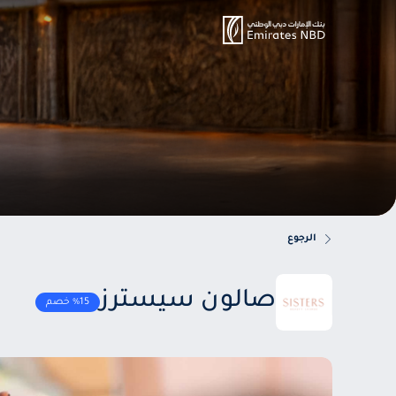
الرجوع
صالون سيسترز
%15 خصم