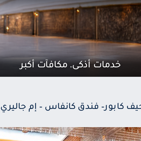
خدمات أذكى. مكافآت أكبر
 كابور– فندق كانفاس – إم جاليري.