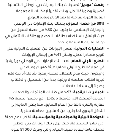
رفعت "موديز"
تصنيفات بنك الإمارات دبي الوطني الائتمانية
قصيرة وطويلة الأجل، وذلك تقديراً لإمكانات المجموعة
المالية المرنة لمرحلة ما بعد الوباء وزيادة التنويع
.
30% من حصة السوق:
يمتلك بنك الإمارات دبي الوطني
والإمارات الإسلامي ما يقرب من 30% من حصة السوق من
حيث الإنفاق باستخدام بطاقات الخصم وبطاقات الائتمان في
دولة الإمارات العربية المتحدة
.
العمليات الدولية:
تعمل الإيرادات من العمليات الدولية على
تنويع مصادر الدخل، وتمثل 41% من إجمالي الإيرادات.
الطرح الأولي العام:
لعب بنك الإمارات دبي الوطني دوراً ريادياً
في عملية الطرح الأولي العام لهيئة كهرباء ومياه دبي
و"تيكوم"، حيث قدم للعملاء منصة رقمية شاملة أتاحت لهم
تجربة اكتتاب سلسة لا ورقية، بدءاً من التسجيل والاكتتاب
وصولاً إلى سداد الدفعات.
المبادرات الرقمية:
93% من طلبات المنتجات والخدمات
الجديدة أصبحت الآن مؤتمتة بالكامل، مع تحسن بنسبة 5%
مقارنة بالفترة ذاتها من العام السابق، مما يلغي الحاجة إلى
التدخل اليدوي لما يقرب من 4 ملايين معاملة سنوياً.
الحوكمة البيئية والمجتمعية والمؤسسية:
نفخر بدعم حملة
"دبي تبادر" للاستدامة، حيث يرعى بنك الإمارات دبي الوطني
محطة عامة لإعادة تعبئة المياه، والتي وفرت 91,000 عبوة