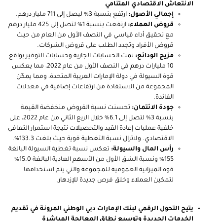
الانتعاش الاقتصادي المتنامي
إجمالي الأصول:
ارتفع بنسبة 3% ليصل إلى 711 مليار درهم.
قروض العملاء:
ارتفعت بنسبة 1% لتصل إلى 425 مليار درهم
مع تحقيق أداء قياسي في النصف الأول من العام من حيث
قروض الأفراد وتجدد الطلب على قروض الشركات
.
مزيج الودائع:
نمت الحسابات الجارية وحسابات التوفير بواقع
10 مليارات درهم في النصف الأول من عام 2022، مما يعكس
قوة السيولة في دولة الإمارات العربية المتحدة، ومما يمكّن
المجموعة من الاستفادة من ارتفاعات إضافية في معدلات
الفائدة
.
جودة الائتمان:
تحسنت نسبة القروض منخفضة القيمة
بنسبة 3% لتصل إلى 6.1% خلال الربع الثاني من عام 2022، على
خلفية عمليات إعادة القيد والتحصيلات نتيجة استمرار التعافي
الاقتصادي. ولاتزال نسبة التغطية قوية حيث بلغت 133.3%.
رأس المال والسيولة:
تعكس نسبة تغطية السيولة البالغة
155% ونسبة الشق الأول من الأسهم العادية البالغة 15.0%
قوة الميزانية العمومية للمجموعة والتي يتم استخدامها
لتمكين العملاء وخلق فرص جديدة للإزدهار.
يتيح التحول الرقمي لبنك الإمارات دبي الوطني المرونة في تقديم
الخدمات الجديدة وتوسيع نطاق المعالجة المباشرة