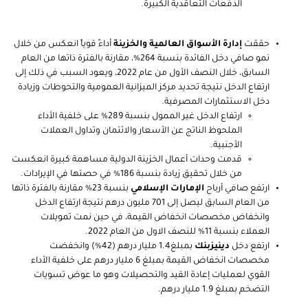
الدفعات التعاقدية الكبيرة.
حققت
إدارة الأسواق العالمية والخزينة
أداءً قوياً انعكس من خلال
نمو صافي دخل الفائدة بنسبة 264%، مقارنة بالفترة ذاتها من العام
السابق، خلال النصف الأول من عام 2022، ويعود السبب في ذلك إلى
ارتفاع الدخل نتيجة تحديد مركز الميزانية العمومية والتحوطات وزيادة
دخل الاستثمارات المصرفية.
ارتفاع الدخل غير الممول بنسبة 289% على خلفية الأداء
الملحوظ الناتج عن الأسعار والائتمان وتداول العملات
الأجنبية.
قدمت وحدات أعمال الخزينة الدولية مساهمة كبيرة انعكست
من خلال تحقيق زيادة بنسبة 186% في حصتها في الإيرادات.
ارتفع صافي أرباح
الإمارات الإسلامي
بنسبة 23% مقارنة بالفترة ذاتها
من العام السابق ليصل إلى 701 مليون درهم نتيجة ارتفاع الدخل
وانخفاض مخصصات انخفاض القيمة، في حين نمت تمويلات
العملاء بنسبة 11% للنصف الاول من العام 2022.
ارتفع دخل
دينيزبنك
بمبلغ1.4 مليار درهم (42%) وانخفضت
مخصصات انخفاض القيمة بمبلغ 6 مليار درهم على خلفية الأداء
القوي لعمليات إعادة القيد والتحصيلات وهو ما عوض تسويات
التضخم بمبلغ 1.9 مليار درهم.