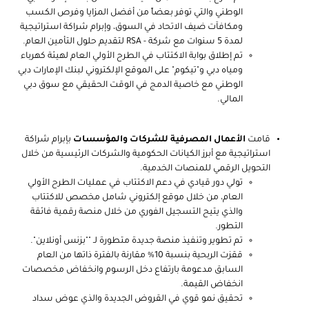
الوطني والتي توفر بعضاً من أفضل المزايا وفرص الكسب
ومكافآت ضيف الاتحاد في السوق، وإبرام شراكة استراتيجية
لمدة 5 سنوات مع شركة
RSA -
لتقديم حلول التأمين العام.
تم إطلاق بوابة الاكتتاب في الطرح الأولي العام لهيئة كهرباء
ومياه دبي و"تيكوم" على الموقع الإلكتروني لبنك الإمارات دبي
الوطني مع خاصية الدمج في الوقت الحقيقي مع سوق دبي
المالي.
قامت
الأعمال المصرفية للشركات والمؤسسات
بإبرام شراكة
استراتيجية مع أبرز الكيانات الحكومية والشركات الرئيسية من خلال
التحويل الرقمي للمنصات الخدمية.
تولي دور قيادي في دعم الاكتتاب في عمليات الطرح الأولي
العام، من خلال موقع إلكتروني شامل مخصص للاكتتاب
والذي يتيح التسجيل الفوري من خلال منصة رقمية فائقة
التطور.
تم تطوير وتنفيذ منصة جديدة متطورة لـ ""بزنس أونلاين".
ققزت الربحية بنسبة 10% مقارنة بالفترة ذاتها من العام
السابق مدعومة بارتفاع دخل الرسوم وانخفاض مخصصات
انخفاض القيمة.
تحقيق نمو قوي في القروض الجديدة والذي عوض سداد