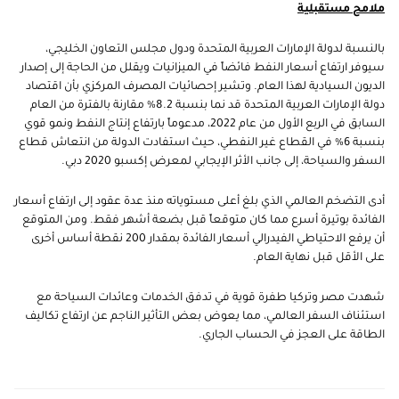
ملامح مستقبلية
بالنسبة لدولة الإمارات العربية المتحدة ودول مجلس التعاون الخليجي،
سيوفر ارتفاع أسعار النفط فائضاً في الميزانيات ويقلل من الحاجة إلى إصدار
الديون السيادية لهذا العام. وتشير إحصائيات المصرف المركزي بأن اقتصاد
دولة الإمارات العربية المتحدة قد نما بنسبة 8.2% مقارنة بالفترة من العام
السابق في الربع الأول من عام 2022، مدعوماً بارتفاع إنتاج النفط ونمو قوي
بنسبة 6% في القطاع غير النفطي، حيث استفادت الدولة من انتعاش قطاع
السفر والسياحة، إلى جانب الأثر الإيجابي لمعرض إكسبو 2020 دبي.
أدى التضخم العالمي الذي بلغ أعلى مستوياته منذ عدة عقود إلى ارتفاع أسعار
الفائدة بوتيرة أسرع مما كان متوقعاً قبل بضعة أشهر فقط. ومن المتوقع
أن يرفع الاحتياطي الفيدرالي أسعار الفائدة بمقدار 200 نقطة أساس أخرى
على الأقل قبل نهاية العام.
شهدت مصر وتركيا طفرة قوية في تدفق الخدمات وعائدات السياحة مع
استئناف السفر العالمي، مما يعوض بعض التأثير الناجم عن ارتفاع تكاليف
الطاقة على العجز في الحساب الجاري.