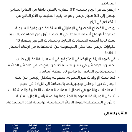
المخاطر
.
ارتفع صافي الربح بنسبة 11% مقارنة بالفترة ذاتها من العام السابق
ليصل إلى 5.3 مليار درهم، وهو ما يتيح استيعاب الأثر الناتج عن
التضخم في تركيا.
يواصل القطاع المصرفي الإماراتي الاستفادة من وفرة السيولة،
مدعوماً بارتفاع أسعار النفط. في النصف الأول من العام 2022، كما
نمت لدينا أرصدة الحسابات الجارية وحسابات التوفير بمقدار 10
مليارات درهم، مما مكّن المجموعة من الاستفادة من ارتفاع أسعار
الفائدة.
في ضوء الارتفاع الإضافي المتوقع في أسعار الفائدة، إلى جانب
تحسن الهوامش في دينيزبنك، تمكنا من رفع صافي هامش الفائدة
الاسترشادي الخاص بنا بواقع 50 نقطة أساس.
كما نمت الإيرادات غير الممولة، مدعومة بشكل رئيسي من بنك
الإمارات دبي الوطني ودينيزبنك، بالإضافة الى الزيادة في حجم
المعاملات والنمو في أعمال العملاء للعملات الأجنبية والمشتقات
.
تشكل الميزانية العمومية المتنوعة وقاعدة رأس المال المتينة
والأرباح التشغيلية القوية الركائز الأساسية الراسخة لقوة المجموعة.
التقرير المالي