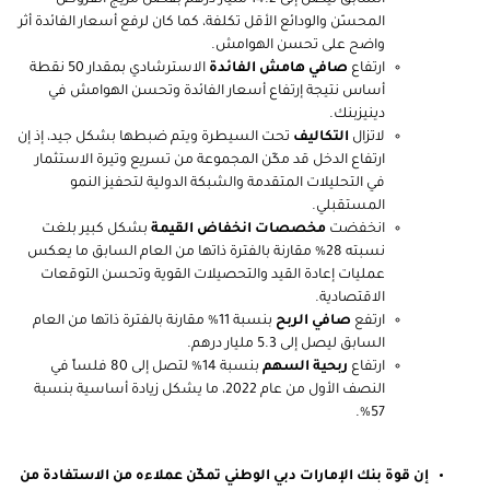
السابق ليصل إلى 14.2 مليار درهم بفضل مزيج القروض
المحسّن والودائع الأقل تكلفة، كما كان لرفع أسعار الفائدة أثر
واضح على تحسن الهوامش.
ارتفاع
صافي هامش الفائدة
الاسترشادي بمقدار 50 نقطة
أساس نتيجة إرتفاع أسعار الفائدة وتحسن الهوامش في
دينيزبنك.
لاتزال
التكاليف
تحت السيطرة ويتم ضبطها بشكل جيد، إذ إن
ارتفاع الدخل قد مكّن المجموعة من تسريع وتيرة الاستثمار
في التحليلات المتقدمة والشبكة الدولية لتحفيز النمو
المستقبلي.
انخفضت
مخصصات انخفاض القيمة
بشكل كبير بلغت
نسبته 28% مقارنة بالفترة ذاتها من العام السابق ما يعكس
عمليات إعادة القيد والتحصيلات القوية وتحسن التوقعات
الاقتصادية.
ارتفع
صافي الربح
بنسبة 11% مقارنة بالفترة ذاتها من العام
السابق ليصل إلى 5.3 مليار درهم.
ارتفاع
ربحية السهم
بنسبة 14% لتصل إلى 80 فلساً في
النصف الأول من عام 2022، ما يشكل زيادة أساسية بنسبة
57%.
إن قوة بنك الإمارات دبي الوطني تمكّن عملاءه من الاستفادة من