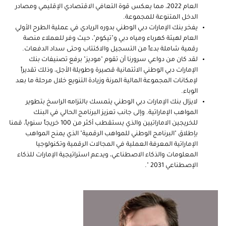
العام 2022، مما يعكس قوة التعافي الاقتصادي الإقليمي ومصادر
الدخل المتنوعة للمجموعة
.
يفخر بنك الإمارات دبي الوطني بدوره الريادي في عملية الطرح الأولي
العام لهيئة كهرباء ومياه دبي و"تيكوم"، حيث وفر للعملاء منصة
رقمية شاملة بدءاً من التسجيل والاكتتاب وحتى سداد الدفعات.
لقد كان من دواعي سرورنا أن تقوم "موديز" برفع تصنيفات بنك
الإمارات دبي الوطني الائتمانية قصيرة وطويلة الأجل، وذلك تقديراً
لإمكانات المجموعة المالية المرنة وزيادة التنويع خلال مرحلة ما بعد
الوباء
.
لايزال بنك الإمارات دبي الوطني يتمسك بالتزامه الراسخ بتطوير
المواهب الإماراتية. وإلى جانب تعزيز البرنامج الحالي في البنك
للخريجين الاماراتيين والذي يستقطب أكثر من 100 خريجاً سنوياً، قمنا
بإطلاق "البرنامج الوطني للمواهب الرقمية" الذي يمنح المواهب
الإماراتية المعرفة العملية في المجالات الرقمية وتكنولوجيا
المعلومات والذكاء الاصطناعي، ويدعم استراتيجية الإمارات للذكاء
الإصطناعي 2031 ".