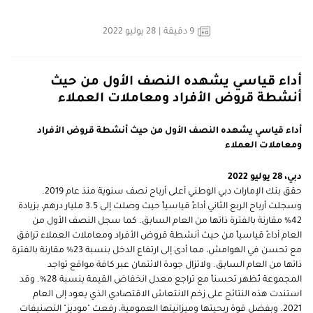
9
دقيقة
| 28 يوليو 2022
أداء قياسي يشهده النصف الأول من حيث
أنشطة قروض الأفراد ومعاملات العملاء
أداء قياسي يشهده النصف الأول من حيث أنشطة قروض الأفراد
ومعاملات العملاء
دبي، 28 يوليو 2022
حقق بنك الإمارات دبي الوطني أعلى أرباح نصف سنوية منذ عام 2019.
وسجلت أرباح الربع الثاني أداءً قياسياً حيث وصلت إلى 3.5 مليار درهم، بزيادة
42% مقارنة بالفترة ذاتها من العام السابق. كما سجل النصف الأول من
العام أداءً قياسياً من حيث أنشطة قروض الأفراد ومعاملات العملاء ترافق
مع تحسن في الهوامش، مما أدى إلى ارتفاع الدخل بنسبة 23% مقارنة بالفترة
ذاتها من العام السابق. ولاتزال جودة الائتمان عبر كافة مواقع تواجد
المجموعة تُظهر تحسناً مع تراجع معدل انخفاض القيمة بنسبة 28%. وقد
استندت هذه النتائج على زخم الانتعاش الاقتصادي الذي يعود إلى العام
2021. وبفضل قوة ربحيتها وميزانيتها العمومية، رفعت "موديز" التصنيفات