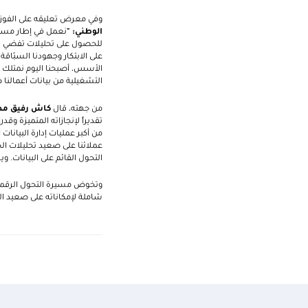
وفي معرض تعليقه على الفوز ب
الوطني: "
نعمل في إطار مسيرة
للحصول على تحليلات تفضي في ن
على الابتكار وجهودنا السبّا
التشغيلية من بيانات أعمالنا 
من جهته، قال
كاش رفيق مدير
تقديراً لإنجازاته المتميزة وق
من أكبر عمليات إدارة البيانا
عملائنا على صعيد تحليلات ال
التحول القائم على البيانات. و
شاملة لإمكاناته على صعيد البي