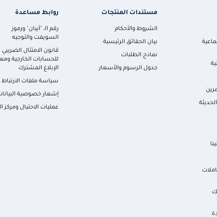
مستندات المنتجات
روابط مساعدة
الشروط والأحكام
رقم الـ "آيبان" ورموز
السويفت والتوجيه
ماعية
بيان الحقائق الرئيسية
قانون الامتثال الضريبي
نماذج الطلبات
للحسابات الخارجية ومعا
ية
جدول الرسوم والأسعار
الإبلاغ المشترك
سياسة ملفات الارتباط
رين
إشعار خصوصية البيانات
لحديثة
عمليات الاحتيال ومركز ال
نا
املات
ك
ة