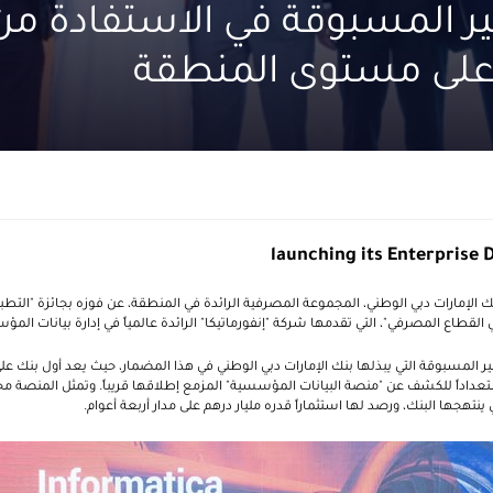
 المسبوقة في الاستفادة من "
على مستوى المنطقة
launching its Enterprise 
ك الإمارات دبي الوطني، المجموعة المصرفية الرائدة في المنطقة، عن فوزه بجائزة "التطب
 القطاع المصرفي"، التي تقدمها شركة "إنفورماتيكا" الرائدة عالمياً في إدارة بيانات الم
د غير المسبوقة التي يبذلها بنك الإمارات دبي الوطني في هذا المضمار، حيث يعد أول بنك
داداً للكشف عن "منصة البيانات المؤسسية" المزمع إطلاقها قريباً. وتمثل المنصة محرك
 ينتهجها البنك، ورصد لها استثماراً قدره مليار درهم على مدار أربعة أعوام.