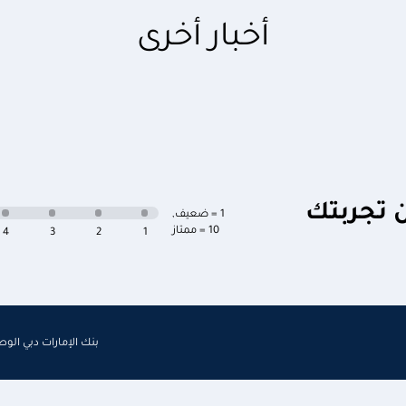
أخبار أخرى
ن تجربتك
1 = ضعيف
,
10 = ممتاز
4
3
2
1
بنك الإمارات دبي الو