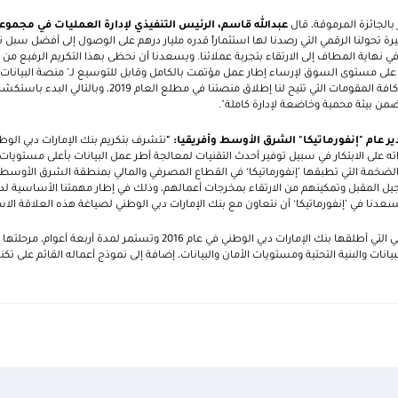
الجائزة المرموقة، قال
عبدالله قاسم، الرئيس التنفيذي لإدارة العمليات في مجموعة
 تحولنا الرقمي التي رصدنا لها استثماراً قدره مليار درهم على الوصول إلى أفضل سبل 
هاية المطاف إلى الارتقاء بتجربة عملائنا. ويسعدنا أن نحظى بهذا التكريم الرفيع من ’إنفو
قة على مستوى السوق لإرساء إطار عمل مؤتمت بالكامل وقابل للتوسيع لـ’ منصة البيانا
الأسس، أصبحنا اليوم نمتلك كافة المقومات التي تتيح لنا إطلاق منص
ضمن بيئة محمية وخاضعة لإدارة كاملة".
 عام "إنفورماتيكا" الشرق الأوسط وأفريقيا: "
نتشرف بتكريم بنك الإمارات دبي الوطني
دراته على الابتكار في سبيل توفير أحدث التقنيات لمعالجة أطر عمل البيانات بأعلى مستويات
ت الضخمة التي تطبقها ’إنفورماتيكا‘ في القطاع المصرفي والمالي بمنطقة الشرق الأوسط، 
جيل المقبل وتمكينهم من الارتقاء بمخرجات أعمالهم، وذلك في إطار مهمتنا الأساسية ل
يسعدنا في ’إنفورماتيكا‘ أن نتعاون مع بنك الإمارات دبي الوطني لصياغة هذه العلاقة الاستر
وتخوض مسيرة التحول الرقمي التي أطلقها بنك الإمارات دبي الوطني في عام 2016 وتست
انات والبنية التحتية ومستويات الأمان والبيانات، إضافة إلى نموذج أعماله القائم على تك