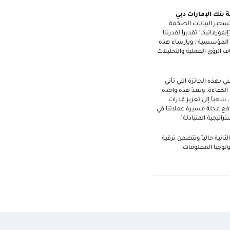
 بنك الإمارات دبي
تسخير البيانات الضخمة
رماتيكا‘ تقديراً لقدرتنا
ت المؤسسية‘. وبإرساء هذه
تنا في مطلع العام 2019، وبالتالي البدء باستكشاف الرؤى العملية والتحليلات
 بهذه الجائزة التي تأتي
 الكفاءة. وتعدّ هذه واحدة
سعياً إلى تعزيز قدرات
دفع عجلة مسيرة عملائنا في
اتيجية المتبادلة".
مر لمدة أربعة أعوام، مرحلتها الثانية حالياً وتتضمن ترقية
نولوجيا المعلومات.