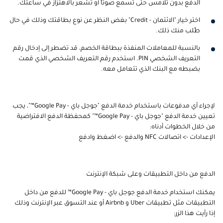
الدفع بدون تلامس حتى تسمع صوتاً أو تشعر بالاهتزاز في ساعتك.
اختر خيار "الائتمان - Credit" بغض النظر عن نوع بطاقتك وذلك في حال
طُلب منك ذلك.
بالنسبة للمعاملات المنفذة ببطاقة الخصم، قد تضطر إلى إدخال رقم
التعريف الشخصي PIN. استخدم رقم التعريف الشخصي الذي قمت
بضبطه مع البنك الذي تتعامل معه.
لإجراء أي مدفوعات باستخدام خدمة الدفع "جوجل باي - Google Pay™"، يجب
تعيين خدمة الدفع "جوجل باي - Google Pay™" كمحفظة الدفع الافتراضية
من خلال الخطوات أدناه:
الإعدادات -> اتصالات NFC والدفع -> اضغط وادفع
الدفع من داخل التطبيقات وعلى شبكة الإنترنت
يمكنك استخدام خدمة الدفع جوجل باي - Google Pay™ للدفع من داخل
التطبيقات مثل تطبيقات Uber و Airbnb أو عند التسوق عبر الإنترنت وذلك
إذا رأيت هذا الزر: