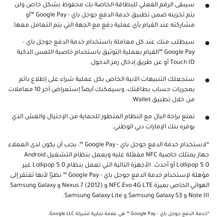
سيبقى الرقم الفعلي للبطاقة الخاصة بك محفوظ بشكل خاص ولن
يتم تخزينه ضمن تطبيق خدمة الدفع جوجل باي - Google Pay ™أو
مشاركته عند القيام بأي عملية دفع مع الجهة التي يتم التعامل معها.
سيطلب منك عند كل معاملة باستخدام خدمة الدفع جوجل باي -
Google Pay ™القيام بعملية التوثيق باستخدام خاصية اللمس الذكية
Touch ID أو عن طريق إدخال رمز الدخول.
ستجعلك التنبيهات الآنية الخاص بكل عملية شراء على إطلاع دائم
بمجريات حساب بطاقتك، وسيمكنك أيضاً إستعراض آخر 10 معاملات
من خلال تطبيق Wallet.
تمتع براحة البال مع النظام المتطور للحماية من الإحتيال والغش الذي
يوفره بنك الإمارات دبي الوطني.
*لاستخدام خدمة الدفع جوجل باي - Google Pay ™، يجب أن يكون لدى العملاء
جهاز يمتلك خاصية NFC مفعّلة عليه ويعمل بنظام التشغيل Android
Lollipop 5.0 أو أحدث. الأجهزة التالية التي تعمل بنظام Lollipop 5.0 غير
مؤهلة لإستخدام خدمة الدفع جوجل باي - Google Pay ™ نظرًا لأنها تفتقر إلى
الهوائي الخاص بميزة NFC:Evo 4G LTE و Nexus 7 (2012) و Samsung Galaxy
Note III و Samsung Galaxy S3 و Samsung Galaxy Lite.
*خدمة الدفع جوجل باي - Google Pay ™ هي علامة تجارية لشركة Google LLC.