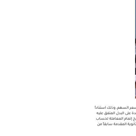
يار ليرة تركية بموجب نظام تثبيت سعر السهم، وذلك استناداً
رات دبي الوطني فائدة على البدل المتفق عليه
حتى تاريخ إتمام المعاملة لحساب
انوية المقدمة سابقاً من