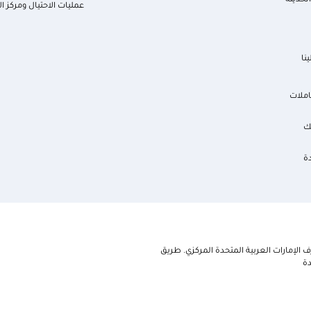
لحديثة
عمليات الاحتيال ومركز ال
نا
املات
ك
ة
الإمارات العربية المتحدة المركزي. طريق