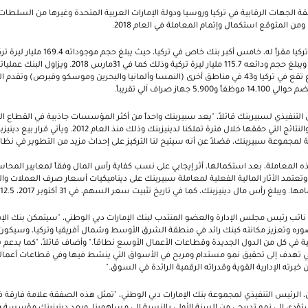
 الجهات الرقابية في تركيا وروسيا ودولة الإمارات العربية المتحدة وغيرها من السلطات
من المتوقع استكمال وإتمام المعاملة في العام 2018.
ويعد دينيزبنك، الذي يتخذ من تركيا مقراً له، خامس
للعملاء 119.2 مليار ليرة تركية ويبلغ حجم ودائعه 115.7 مليار
هاز صراف آلي تقريباً.
لتنفيذي لسبيربنك قائلاً، "يعد سبيربنك واحداً من أكثر المؤسسات جاذبية في القطاع ال
كثيراً أعضاء فريق إدارة البنك والنتائج التي حققها خلال فترة تملكنا ل
لية لمجموعة سبيربنك، فضلاً عن أنه سيتيح لنا التركيز على إحداث مزيد من التطوير في نظ
 المعاملة، بعد استكمالها، أثر إيجابي على نسب كفاية رأس المال وفقاً لمعايير المحاس
ية. وتعتمد الأثار المالية الفعلية لمعاملة سبيربنك على ديناميكيات أسعار صرف العملات وال
لغ رأس مال دينيزبنك، كما في تاريخ تثبيت سعر السهم، في 31 أكتوبر 2017، 12.5 مليار ليرة تركية.
نائب رئيس مجلس الإدارة والعضو المنتدب لبنك الإمارات دبي الوطني، "سيتمكن بنك الإم
ره وتعزيز مكانته كبنك رائد في منطقة الشرق الأوسط وشمال أفريقيا وتركيا، وسيكون ب
ة في كل من الدول الجديدة وقطاعات الأعمال الأوسع نطاقاً." وأضاف قائلاً، "كما يدعم ب
لتي تهدف إلى تحقيق نمو مستدام ومربح في الأسواق التي ينشط فيها وفي قطاعات أعماله
 خبرته الإدارية القوية وقدراته الرقمية الرائدة في السوق."
الرئيس التنفيذي لمجموعة بنك الإمارات دبي الوطني، "تمثل هذه الصفقة علامة فارقة 
 ستؤدي إلى نمو تدريجي من السنة الأولى بالنسبة إلى مساهمينا. ويعد دينيزبنك مؤسسة را