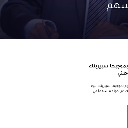
 99.85% من أسهم
 بموجبها سبيربنك
قوم بموجبها سبيربنك ببيع
 سبيربنك عن كونه مساهماً في