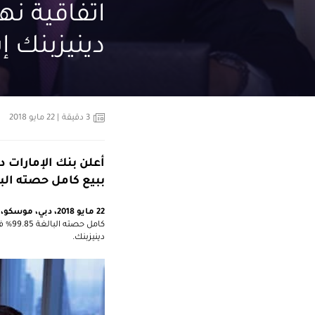
دينيزبنك إ
3
دقيقة
| 22 مايو 2018
أعلن بنك الإمارات 
ببيع كامل حصته البالغة 99.85% في دينيزبنك إيه. إس. إلى بنك الإ
22
مايو 2018، دبي، موسكو، إسطنبول
كامل
دينيزبنك.