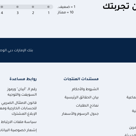
ن تجربتك
1 = ضعيف
,
10 = ممتاز
4
3
2
1
بنك الإمارات دبي الو
مستندات المنتجات
روابط مساعدة
الشروط والأحكام
رقم الـ "آيبان" ورموز
السويفت والتوجيه
ماعية
بيان الحقائق الرئيسية
قانون الامتثال الضريبي
نماذج الطلبات
للحسابات الخارجية ومعا
ية
جدول الرسوم والأسعار
الإبلاغ المشترك
سياسة ملفات الارتباط
رين
إشعار خصوصية البيانات