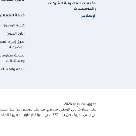
قانون العبودية ا
الخدمات المصرفية للشركات
والمؤسسات
خدمة العملاء
الإسلامي
كيفية الوصول إلي
إدارة الديون
طرق إجراء المع
المصرفية
تحديث معلومات
ومستنداتك
الدعم والمساعد
حقوق الطبع © 2026
بنك الإمارات دبي الوطني ش.م.ع. هو بنك مرخّص من قبل مصرف 
بني ياس ، ديرة ، ص.ب. : 777 ، دبي ، دولة الإمارات العربية المتحدة