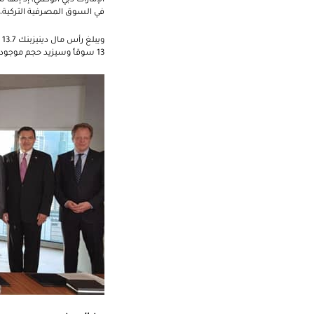
في السوق المصرفية التركية، م
13 سوقاً وسيزيد حجم موجوداته الدولية عن نسبة 30% من الميزانية العمومية الموحدة لمرحلة ما بعد الاستحواذ.