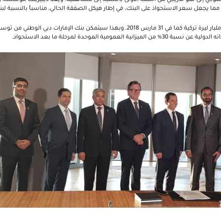
ما يجعل سعر الاستحواذ على البنك، في إطار هيكل الصفقة الحالي، مناسباً بالنسبة لبنك
ويبلغ رأس مال دينيزبنك 13.7 مليار ليرة تركية كما في 31 مارس 2018، وبهذا سيتمكن بنك الإ