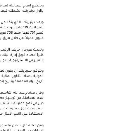
ويخضع إتمام المعاملة لموافقة
يزاول دينيزبنك أنشطته فيها. و
مليون عميلاً، من خلال فريق يضم حوالي 14,100 موظفاً و5,900 ج
وتحدث هورمان جريف، الرئيس ا
التغيير في الاستراتيجية الدو
ويتوقع سبيربنك أن يكون لهذه
الدولية لإعداد التقارير المال
تاريخ إبرام المعاملة وتاريخ إتمامها. ويب
وقال هشام عبد الله القاسم، 
هذه المعاملة، من ترسيخ حضو
كبير في نهج عملياته التشغيلي
استراتيجية عمل دينيزبنك وا
الاستفادة على النحو الأمثل من
ومن جهته قال شاين نيلسون، 
الإمارات دبي الوطني، إذ إنها