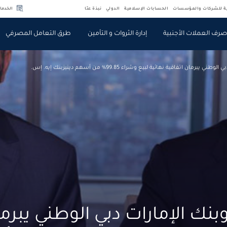
ية للشركات والمؤسسات
الحسابات الإسلامية
الدولي
نبذة عنّا
الخدما
رف العملات الأجنبية
إدارة الثروات و التأمين
طرق التعامل المصرفي
مان اتفاقية نهائية لبيع وشراء 99.85% من أسهم دينيزبنك إيه. إس.
نك الإمارات دبي الوطني يبرم