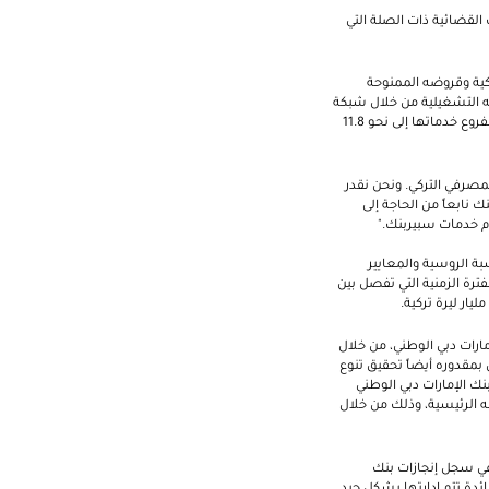
 القضائية ذات الصلة التي
 أكبر بنك خاص في تركيا، حيث يبلغ حجم موجوداته 169.4 مليار ليرة تركية وقروضه الممنوحة
 ليرة تركية وذلك كما في 31مارس 2018. ويزاول البنك عملياته التشغيلية من خلال شبكة
تضم 751 فرعاً، منها 708 فروع تقع في تركيا و43 في مناطق أخرى (النمسا وألمانيا والبحرين وموسكو وقبرص) وتقدم الفروع خدماتها إلى نحو 11.8
مصرفي التركي. ونحن نقدر
دينيزبنك وذلك منذ العام 2012. ويأتي قرار بيع دينيزبنك نابعاً من الحاجة إلى
ام خدمات سبيربنك."
بة الروسية والمعايير
فترة الزمنية التي تفصل بين
ارات دبي الوطني، من خلال
مقدوره أيضاً تحقيق تنوع
نك الإمارات دبي الوطني
 الرئيسية، وذلك من خلال
في سجل إنجازات بنك
ئدة تتم إدارتها بشكل جيد