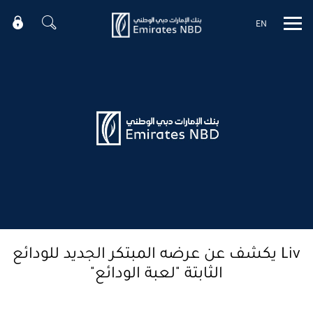
EN
Mobile menu
Liv يكشف عن عرضه المبتكر الجديد للودائع
الثابتة "لعبة الودائع"