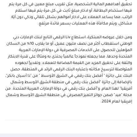
تحقيق أهدافهم المالية الشخصية
، مثل تقريب مبلغ معين في كل مرة يتم
فيها استخدام البطاقة، أو ادخار مبلغ ثابت في كل مرة يتم فيها استلام
الراتب، مما يساعد العملاء على ادخار أموالهم بشكل تلقائي وذكي دون أيّة
مشاكل، ويتم مكافأة هذه العمليات بسعر فائدة مرتفع.
ومن خلال عروضه المبتكرة، استطاع
Liv
الرقمي التابع لبنك الإمارات دبي
الوطني استقطاب أكثر من نصف مليون عميل، أو ما يقارب 10% من السكان
المؤهلين للحصول على الخدمات المصرفية في دولة الإمارات العربية
المتحدة وحدها، مما يجعله نموذجاً عالمياً يحتذى به ومثالًا على قدرة الابتكار
والثقة على تحقيق المزيد من القيمة المضافة للعملاء. وتقديراً لجهوده
المتواصلة لترسيخ مكانته باعتباره البنك الرقمي الرائد في المنطقة، حصل
البنك على جائزة
"
أفضل بنك رقمي في الشرق الأوسط
" من "ذا آسيان بانكر
"،
بالإضافة إلى جائزة "أفضل بنك رقمي في منطقة الشرق الأوسط وشمال
أفريقيا" لهذا العام، و"أفضل بنك رقمي في دولة الإمارات العربية المتحدة. من
مجلة "ميد" ضمن جوائز التميز المصرفي في منطقة الشرق الأوسط وشمال
إفريقيا لعام 2024.