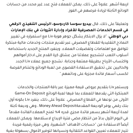
اربعة أشهر. علاوةً على ذلك، يمكن للعملاء فتح عدد غير محدد من حسابات
الودائع الثابتة لزيادة فرصهم في الفوز.
وتعليقاً على ذلك، قال
بيدرو سوسا كاردوسو، الرئيس التنفيذي الرقمي
في قسم الخدمات المصرفية للأفراد وإدارة الثروات في بنك الإمارات
دبي الوطني
: "لا يزال الابتكار يشكّل جوهر هوية
Liv
مع استمراره في تغيير
النماذج التقليدية للقطاع المصرفي عبر تقديم منتجات وخدمات مالية مبتكرة
تتوافق مع اهتمامات وتفضيلات العملاء. وينفرد المنتج الجديد باستخدامه
أسلوب اللعب لتشجيع عملائنا من عشاق كرة القدم على ادخار أموالهم
واكتساب الأرباح بطريقة ممتعة وجذابة.
نشجع جميع عملاء
Liv
الجدد
والحاليين على تحقيق الاستفادة القصوى من لعبة الودائع واغتنام الفرصة
لكسب أسعار فائدة مجزية على ودائعهم."
و
يستمر
Liv
بتقديم عروض قيمة مميزة عبر باقة المنتجات والخدمات
المبتكرة التي يقدمها للعملاء بما فيها لعبة الودائع
Game-On Deposit
الأولى من نوعها في القطاع المصرفي. علاوةً على ذلك، ينفرد
Liv
بكونه
أول
بنك رقمي يوفر الوديعة المقدمة
Money Ahead Deposit
، وهي وديعة ثابتة
لمدة أربعة أشهر بسعر فائدة مجزي قدره 4% تمنح العملاء الفائدة مقدماً
في اليوم الأول بدلاً من انتظار مضي فترة الإيداع لاستلامها. ويمكن
للعملاء
أيضاً
الاستفادة من "حسابات الأهداف" الشهيرة، وهي ميزة رقمية فريدة
تتيح للعملاء تعيين القواعد التلقائية ونسيانها لتوفير الأموال بسهولة بغية