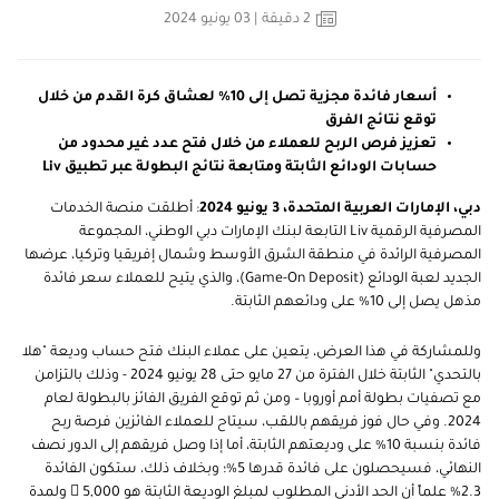
2
دقيقة
| 03 يونيو 2024
أسعار فائدة مجزية تصل إلى 10% لعشاق كرة القدم من خلال
توقع نتائج الفرق
تعزيز فرص الربح للعملاء من خلال فتح عدد غير محدود من
حسابات الودائع الثابتة ومتابعة نتائج البطولة عبر تطبيق Liv
دبي، الإمارات العربية المتحدة،
3
يونيو 2024
: أطلقت منصة الخدمات
المصرفية الرقمية
Liv
التابعة لبنك الإمارات دبي الوطني
،
المجموعة
المصرفية الرائدة في منطقة الشرق الأوسط وشمال
إ
فريقيا وتركيا، عرضها
الجديد لعبة الودائع (
Game-On Deposit
)
، والذي يتيح للعملاء سعر فائدة
مذهل يصل إلى 10% على ودائعهم الثابتة.
وللمشاركة في هذا العرض، يتعين على عملاء البنك فتح حساب وديعة "هلا
بالتحدي" الثابتة خلال الفترة من 27 مايو حتى 28 يونيو 2024 - وذلك بالتزامن
مع تصفيات بطولة أمم أوروبا – ومن ثم توقع الفريق الفائز بالبطولة لعام
2024. وفي حال فوز فريقهم باللقب، سيتاح للعملاء الفائزين فرصة ربح
فائدة بنسبة
10% على وديعتهم الثابتة، أما إذا وصل فريقهم إلى الدور نصف
النهائي، فسيحصلون على فائدة قدرها 5%؛ وبخلاف ذلك، ستكون الفائدة
2.3% علماً أن الحد الأدنى المطلوب لمبلغ الوديعة الثابتة هو 5,000  ولمدة