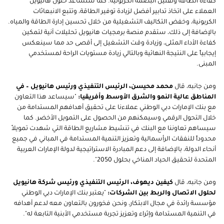
كفاءة الطاقة وتقليل البصمة الكربونية. كما ستساعد حلول هانيويل
العملاء على اتخاذ تدابير أفضل لزيادة توفير الطاقة، وتتبع الانبعاثات
الكربونية، وخفض التكاليف التشغيلية من خلال تحسين إدارة الطاقة والمياه.
بالإضافة إلى ذلك، ستقدم منصة برمجيات هانيويل تحليلات آنية لتمكين
كفاءة الأداء المثلى، وزيادة وقت التشغيل إلى أقصى حد مما سينعكس
إيجابياً على النتيجة النهائية وبالتالي زيادة مستويات الراحة لمستخدمي
المبنى.
ومن جانبه، قال
محمد محيسن، الرئيس التنفيذي ورئيس هانيويل – في
المناطق عالية النمو والشرق الأوسط وأفريقيا:
"سيساعد هذا التعاون
مع بنك الإمارات دبي الوطني عملاءنا على تحقيق أهدافهم المستدامة من
خلال التحول الرقمي وسيمكنهم من الحصول على التمويل الأخضر. كما
سيساهم تعاوننا مع البنك في تنشيط مشاريع الطاقة التي شهدت تمويلاً
محدوداً للنفقات الرأسمالية وتعزيز التنمية المستدامة في المباني في جميع
أنحاء الدولة، بالإضافة إلى دعم المبادرة الاستراتيجية لدولة الإمارات العربية
المتحدة لتحقيق الحياد المناخي بحلول 2050".
ومن جانبه، قال
كيفين ديهوف، الرئيس التنفيذي ورئيس شركة هانيويل
لحلول الاتصال والربط بين الشركات:
"يعتبر بنك الإمارات دبي الوطني
مؤسسة رائدة في مجال الابتكار، ونحن فخورون بالتعاون معه لدعم أهدافه
في التنمية المستدامة وإثراء وتعزيز تجربة مستخدمي الأبنية التابعة له".