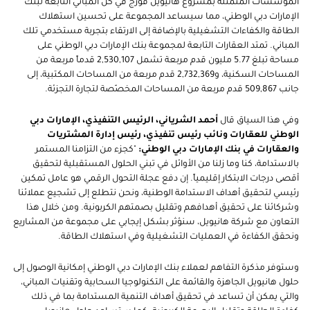
المؤسسات المتمثلة بمشروع هانيويل فورج في كل المباني التابعة لبنك
الإمارات دبي الوطني، مما سيساعد المجموعة على تحسين استهلاك
الطاقة والكفاءات التشغيلية بالإضافة إلى الارتقاء بتجربة مستخدمي تلك
المباني. تمتد العقارات التابعة لمجموعة بنك الإمارات دبي الوطني على
مساحة تبلغ 5.77 مليون قدم مربعة تشمل 2,530,107 قدماً مربعة من
المساحات السكنية، و2,732,369 قدم مربعة من المساحات المكتبية، إلى
جانب 509,867 قدم مربعة من المساحات المخصّصة لتجارة التجزئة.
وفي هذا السياق قال
أحمد الشرياني، الرئيس التنفيذي، الإمارات دبي
الوطني للعقارات ونائب رئيس تنفيذي، رئيس إدارة المشتريات
والعقارات في بنك الإمارات دبي الوطني:
"كجزء من التزامنا المستمر
بالاستدامة، كنا وما زلنا من الأوائل في تبني الحلول المستقبلية لتحقيق
أقصى درجات الابتكار إقليمياً. إن دفع عجلة التحول الرقمي هو عامل تمكين
رئيسي لتحقيق أهداف الاستدامة الوطنية، ونحن نتطلع إلى تشجيع عملائنا
وشركائنا على تحقيق أهدافهم وتقليل بصمتهم الكربونية. ومن خلال هذا
التعاون مع شركة هانيويل، سنؤثر بشكل إيجابي على مجموعة من المشاريع
ونحقق الكفاءة في العمليات التشغيلية وفي استهلاك الطاقة.
وستوفر مذكرة التفاهم لعملاء بنك الإمارات دبي الوطني إمكانية الوصول إلى
حلول هانيويل الجاهزة والقائمة على التكنولوجيا السحابية وتقنيات المباني،
والتي يمكن أن تساعد في تحقيق أهداف التنمية المستدامة بما في ذلك