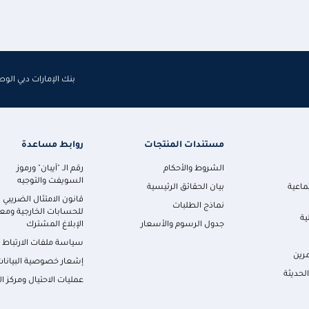
بنك الإمارات دبي الو
مستندات المنتجات
روابط مساعدة
الشروط والأحكام
رقم الـ "آيبان" ورموز
السويفت والتوجيه
ماعية
بيان الحقائق الرئيسية
قانون الامتثال الضريبي
نماذج الطلبات
للحسابات الخارجية ومعا
ية
جدول الرسوم والأسعار
الإبلاغ المشترك
سياسة ملفات الارتباط
رين
إشعار خصوصية البيانات
لحديثة
عمليات الاحتيال ومركز ال