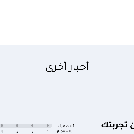
أخبار أخرى
ن تجربتك
1 = ضعيف
,
10 = ممتاز
4
3
2
1