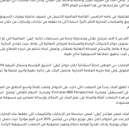
"، والتي حلت في المرتبة الأولى والثانية والثالثة على التوالي. وكان بنك الإمارات دبي الو
تي يتم إدراجها في هذا المؤشر للعام 2015.
للفاعلية، في عامه الخامس، القائمة العالمية الأشمل في تصنيف فاعلية عمليات التسوي
العلامات التجارية الأكثر تأثيراً، استناداً إلى ما حققته من نجاحات وإنجازات من خلال م
.
نقاط، والفضية 6 نقاط، والبرونزية 4 نقاط، والترشّح للمرحلة النهائية نقطتان. وتعمل لجنة تحكيم من خبراء الق
 تثبت تحقيق حملاتها التسويقية نتائج طيبة.
في فئة الخدما
أشهر الـ 12 الماضية، أطلق البنك عدداً من الحملات التي حازت على الجوائز، ولاقت إقبالاً واسع النطاق 
 في المستقبل" ومبادرة
‘Emirates NBD Perspectives’
ومبادرة "الجهاز الثقافي" ومنتج "
تبر هذه الحملات أمثلة واضحة على تميّز البنك في الابتكار، وإرسائه لمعايير غير مسبوقة ف
لمنشودة.
اج البنك ضمن مؤشر "إيفي" ضمن سلسلة من الإنجازات والتكريمات التي حققها بنك الإمارا