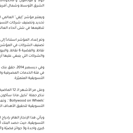
كولا" و"فودافون" و"ماكدونالدز
الشرق الأوسط وشمال أفريقيا ال
ويعتبر مؤشر "إيفي" العالمي 
تحديد وتصنيف شركات التسويق و
تنظيمها في شتى أنحاء العالم
والشركات التي ينبغي عليها أن
التسويقية المتميّزة.
وعلى مر ال
نذكر حملة "تخيل ماذا سأكون
’
Bollywood on Wheels
‘. وتع
التسويقية لتحقيق الأهداف ا
ويأتي هذا الإنجاز الهام بإدر
كبرى واحدة و3 جوائز فضيّة و7 جوائز برونزية، وذلك تقديراً لقيامه بابتكار وتنفيذ مجموعة من الحملات التسويقية الرائدة التي تكلّلت بالنجاح.