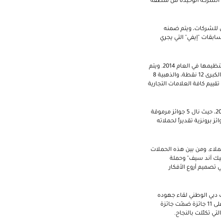
طني الشركة الوحيدة من منطقة
ق للشركات، ويتم ضمنه
سابقات "إيفي" التي يجري
وتم إعداد المؤشر استناداً إلى أكثر من 3 آلاف مرشّح نهائي ومشاركة رابحة من مسابقات جائزة "إيفي" العالمية التي تمّ تنظيمها في العام 2014. ويتم
تصنيف الشركات في المؤشر بتحويل جوائز الشركات الرابحة والمرشّحة للمراحل النهائية إلى نقاط، حيث تعادل الجائزة الكبرى 12 نقطة، والذهبية 8
طاع على تقييم كافة العلامات التجارية
وفي ديسمبر 2014، حقق بنك الإمارات دبي الوطني إنجازاً استثنائياً خلال جوائز "إيفي" الشرق الأوسط وشمال أفريقيا 2014، حيث نال 5 جوائز مرموقة
ت المصرفية والتمويل، وفي فئة تجربة العلامة التجارية. وحصل البنك على جائزة ذهبية وأخرى فضيّة و3 جوائز برونزية تقديراً لحملاته
من العملاء. ومن بين هذه الحملات
شيك آند سيف" وحملة
ي تصميم أروع الأفكار
ت دبي الوطني لقاء جهوده
التسويقية، حيث حصد البنك أكبر عدد من الجوائز خلال حفل توزيع جوائز دبي لينكس 2015 الذي أقيم مؤخراً، حيث حصل على 11 جائزة ضمّت جائزة