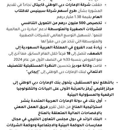
حققت
شركة الإمارات دبي الوطني كابيتال
نجاحاً في تقديم
المشورة بشأن
طرح أسهم شركة سبينيس للاكتتاب
العام
بقيمة 1.38 مليار درهم
تخصيص 500 مليون درهم من التمويل التنافسي
للشركات الصغيرة والمتوسطة
لدعم "مبادرة دبي العالمية
للنمو"، لتسهيل التوسع العالمي للشركات الصغيرة
والمتوسطة التي تتخذ من دبي مقراً لها
زيادة عدد الفروع في المملكة العربية السعودية إلى
الضعف،
لتصل إلى
18
فرعاً خلال العام السابق، مما أدى إلى
نمو القروض بنسبة 33% في النصف الأول من عام 2024
قامت
وكالة موديز
بتحسين
النظرة المستقبلية للتصنيف
الائتماني
لبنك الإمارات دبي الوطني إلى
"إيجابي"
بالتطلع نحو المستقبل، يتحول بنك الإمارات دبي الوطني إلى
مركز إقليمي يُركز بالمرتبة الأولى على البيانات والتكنولوجيا
الرقمية والمسؤولية البيئية
أول بنك في دولة الإمارات العربية المتحدة ينشر
استراتيجية المناخ
من خلال تقرير
فريق العمل المعني
بالإفصاحات المالية المتعلقة بالمناخ
البنك الرائد في دول مجلس التعاون الخليجي في مجال
ممارسات الحوكمة البيئية والاجتماعية وحوكمة الشركات