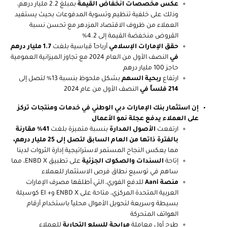
عكس مخصصات انخفاض القيمة
بمبلغ 2.2 مليار درهم،
وذلك على خلفية تنظيم وتسوية المدفوعات بحيث يستفيد
العملاء من ظروف الاقتصاد المزدهر مع تحسن نسبة
القروض منخفضة القيمة إلى 4.2%
حقق الإمارات الإسلامي
أرباحاً قياسية بلغت
1.7 مليار درهم
في
النصف الأول من العام 2024 مع تجاوز الميزانية العمومية
حاجز 100 مليار درهم
ارتفاع
ربحية السهم
بشكل ملحوظ بنسبة 13% لتصل إلى
214 فلساً في
النصف الأول من عام 2024
إن استثمار بنك الإمارات دبي الوطني في خدمات ومنتجات تركز
على العملاء يدفع عجلة نمو الأعمال
ارتفعت
الأصول المدارة
بنسبة متميزة بلغت
41% مقارنة
بالفترة ذاتها من العام السابق لتصل إلى 25 مليار درهم،
مما يعكس النجاح المستمر لاستراتيجية إدارة الثروات لدينا
إتاحة
السندات والصكوك الجزئية
على تطبيق ENBD X، مما
ساهم في توسيع نطاق فرص الاستثمار للعملاء
منصة Aani
للدفع الفوري، التي أطلقها مصرف الإمارات
العربية المتحدة المركزي، متاحة على ENBD X و+ EI كوسيلة
بسيطة وسريعة لتحويل الأموال محلياً باستخدام أرقام
الهواتف المتحركة
طرح أول معاملة
مرابحة للسلع التجارية
للعملاء