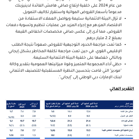
من عام 2024 على خلفية ارتفاع صافي هامش الفائدة لدينيزبنك
مدعوماً بأسعار القروض المواتية واستقرار تكاليف التمويل.
لا تزال البيئة الائتمانية سليمة ويواصل العملاء الاستفادة من
الاقتصاد المزدهر مع إجراء المزيد من عمليات تنظيم وتسوية دفعات
القروض، مما أدى إلى عكس صافي مخصصات انخفاض القيمة
بمبلغ 2.2 مليار درهم.
كما تمت مراجعة الحدود التوجيهية للقروض صعوداً نتيجة الطلب
الإقليمي القوي، في حين تمت مراجعة تكلفة المخاطر بشكل إيجابي
وبالتالي خفضها على خلفية البيئة الائتمانية السليمة.
حظي أداء المجموعة المتميز وقوة ميزانيتها العمومية بتقدير وكالة
"موديز" التي قامت بتحسين النظرة المستقبلية للتصنيف الائتماني
لبنك الإمارات دبي الوطني إلى "إيجابي".
التقرير المالي