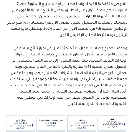
القروض منخفضة القيمة. وقد تخطت أرباح البنك ربع السنوية حاجز 7
مليارات درهم للمرة الأولى على الإطلاق بفضل النتائج المالية الأقوى على
الإطلاق التي أحرزها الإمارات الإسلامي، إلى جانب تحسن الهوامش في
دينيزبنك وعمليات التحصيل الكبيرة بفضل الازدهار الاقتصادي. وارتفع حجم
الإقراض بنسبة 6% في النصف الأول من العام 2024 ليتخطى حاجز نصف
تريليون درهم نتيجة الطلب الإقليمي القوي.
وحققت جميع وحدات الأعمال أداءً متميّزاً تمثل في إحراز نتائج ملفتة في
قروض الأفراد، فيما شكل الإنفاق باستخدام بطاقات الائتمان في دولة
الإمارات العربية المتحدة ثلث حصة السوق، إلى جانب النمو الاستثنائي في
الأصول المدارة بنسبة 41% مقارنة بالفترة ذاتها من العام السابق. وبلغ
إجمالي القروض الجديدة المقدمة للشركات 48 مليار درهم، وهو ما عكس
حجم الصفقات البارزة التي تم إبرامها عبر شبكة المجموعة والتي استفادت
من الحضور الإقليمي القوي للمجموعة. وقد عززت الأرباح المحتجزة نسب
رأس المال، كما أن الميزانية العمومية القوية، إلى جانب البنية التحتية
المصرفية الرائدة في السوق، تجعل من بنك الإمارات دبي الوطني قوة
إقليمية لدفع عجلة النمو المستقبلي.