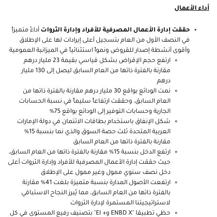
أداء الأعمال
حققت إدارة الأعمال المصرفية للأفراد وإدارة الثروات
أداءً متميزاً
في النصف الأول من العام بتسجيل أعلى إيرادات لها على الإطلاق
وأقوى أنشطة إصدار للقروض ونمواً استثنائياً في الميزانية العمومية
ارتفع حجم الإقراض بشكل قياسي بقيمة 23 مليار درهم
مقارنة بالفترة ذاتها من العام السابق ليصل إلى 130 مليار
درهم
نمت الودائع بواقع 30 مليار درهم مقارنة بالفترة ذاتها من
العام السابق، وحققت ارتفاعاً سليماً في نسبة الحسابات
الجارية وحسابات التوفير إلى الودائع بواقع 75%
شكل الإنفاق باستخدام بطاقات الائتمان في دولة الإمارات
العربية المتحدة ثلث حصة السوق والذي نما بنسبة 15%
مقارنة بالفترة ذاتها من العام السابق
ارتفع الدخل بنسبة 15% مقارنة بالفترة ذاتها من العام السابق،
حيث حققت إدارة الأعمال المصرفية للأفراد وإدارة الثروات أعلى
دخل نصف سنوي ممول وغير ممول على الإطلاق
ارتفعت الأصول المدارة بنسبة متميزة بلغت 41% مقارنة
بالفترة ذاتها من العام السابق، مما يُبرز النجاح الاستباقي
لاستراتيجيتنا المستمرة لإدارة الثروات
حظي تطبيقا "ENBD X و+ EI" بتصنيف رفيع المستوى في كل