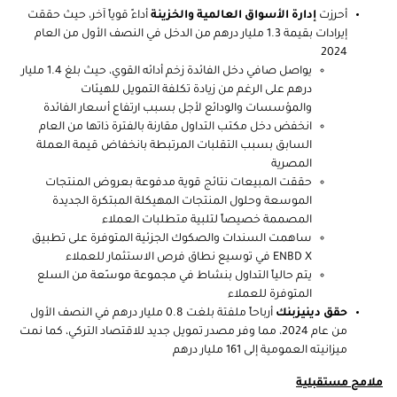
أحرزت
إدارة الأسواق العالمية والخزينة
أداءً قوياً آخر، حيث حققت
إيرادات بقيمة 1.3 مليار درهم من الدخل في النصف الأول من العام
2024
يواصل صافي دخل الفائدة زخم أدائه القوي، حيث بلغ 1.4 مليار
درهم على الرغم من زيادة تكلفة التمويل للهيئات
والمؤسسات والودائع لأجل بسبب ارتفاع أسعار الفائدة
انخفض دخل مكتب التداول مقارنة بالفترة ذاتها من العام
السابق بسبب التقلبات المرتبطة بانخفاض قيمة العملة
المصرية
حققت المبيعات نتائج قوية مدفوعة بعروض المنتجات
الموسعة وحلول المنتجات المهيكلة المبتكرة الجديدة
المصممة خصيصاً لتلبية متطلبات العملاء
ساهمت السندات والصكوك الجزئية المتوفرة على تطبيق
ENBD X في توسيع نطاق فرص الاستثمار للعملاء
يتم حالياً التداول بنشاط في مجموعة موسّعة من السلع
المتوفرة للعملاء
حقق دينيزبنك
أرباحاً ملفتة بلغت 0.8 مليار درهم في النصف الأول
من عام 2024، مما وفر مصدر تمويل جديد للاقتصاد التركي، كما نمت
ميزانيته العمومية إلى 161 مليار درهم
ملامح مستقبلية