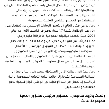
حققت جميع وحدات الأعمال أداءً متميّزاً تمثل في إحراز نتائج ملفتة
في قروض الأفراد، فيما شكل الإنفاق باستخدام بطاقات الائتمان في
دولة الإمارات العربية المتحدة ثلث حصة السوق، وبلغ إجمالي
القروض الجديدة المقدمة للشركات 48 مليار درهم، وذلك نتيجة
الاستفادة من الحضور الإقليمي المثبت للمجموعة.
ومن دواعي فخرنا البالغ أن يتمكن الإمارات الإسلامي من تحقيق أعلى
أرباح على الإطلاق بقيمة 1.7 مليار درهم في النصف الأول من عام
2024، حيث تخطت ميزانيته العمومية حاجز 100 مليار درهم.
كما نفخر بأننا من الرواد في مجال أمن وخدمة العملاء، وذلك خلال
تطبيق تقنية الذكاء الاصطناعي التوليدي عبر عمليات الأعمال
بالشراكة مع مايكروسوفت، وإطلاق برنامج مسرع التكنولوجيا
المستدامة العالمي لتمكين شركات التكنولوجيا المالية الخضراء من
تطوير حلول مبتكرة في مجال ممارسات الحوكمة البيئية والاجتماعية
وحوكمة الشركات.
ومن جهة أخرى، عززت الأرباح المحتجزة نسب رأس المال، كما أن
الميزانية العمومية القوية، إلى جانب البنية التحتية المصرفية الرائدة
في السوق، تجعل من بنك الإمارات دبي الوطني قوة إقليمية لدفع
عجلة النمو المستقبلي."
وتحدث باتريك ساليفان، المسؤول الرئيسي للشؤون المالية
للمجموعة، قائلاً: