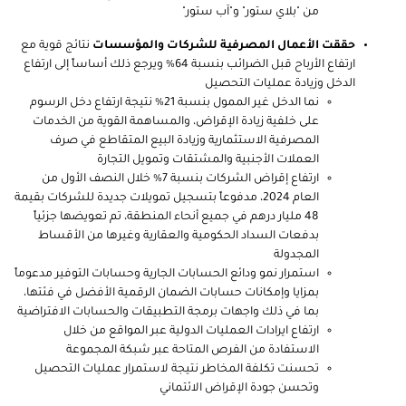
من "بلاي ستور" و"آب ستور"
حققت الأعمال المصرفية للشركات والمؤسسات
نتائج قوية مع
ارتفاع الأرباح قبل الضرائب بنسبة 64% ويرجع ذلك أساساً إلى ارتفاع
الدخل وزيادة عمليات التحصيل
نما الدخل غير الممول بنسبة 21% نتيجة ارتفاع دخل الرسوم
على خلفية زيادة الإقراض، والمساهمة القوية من الخدمات
المصرفية الاستثمارية وزيادة البيع المتقاطع في صرف
العملات الأجنبية والمشتقات وتمويل التجارة
ارتفاع إقراض الشركات بنسبة 7% خلال النصف الأول من
العام 2024، مدفوعاً بتسجيل تمويلات جديدة للشركات بقيمة
48 مليار درهم في جميع أنحاء المنطقة، تم تعويضها جزئياً
بدفعات السداد الحكومية والعقارية وغيرها من الأقساط
المجدولة
استمرار نمو ودائع الحسابات الجارية وحسابات التوفير مدعوماً
بمزايا وإمكانات حسابات الضمان الرقمية الأفضل في فئتها،
بما في ذلك واجهات برمجة التطبيقات والحسابات الافتراضية
ارتفاع ايرادات العمليات الدولية عبر المواقع من خلال
الاستفادة من الفرص المتاحة عبر شبكة المجموعة
تحسنت تكلفة المخاطر نتيجة لاستمرار عمليات التحصيل
وتحسن جودة الإقراض الائتماني