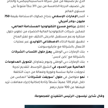
الذي تم تصنيفه من قبل شركة «ساستيناليتيكس» والحائز
على تصنيف الدرجة الخامسة من بين 311 بنكاً متنوعاً على
مستوى العالم
أصدر
الإمارات الإسلامي
بنجاح صكوك الاستدامة بقيمة
750
مليون دولار أمريكي
إطلاق
برنامج مسرع التكنولوجيا المستدامة العالمي،
لتمكين شركات التكنولوجيا المالية الخضراء من تطوير حلول
مبتكرة ودعم مستقبل قادرعلى التكيّف مع تغيّر المناخ
تطبيق تقنية الذكاء
الاصطناعي التوليدي
عبر عمليات
الأعمال بالشراكة مع مايكروسوفت
بنك الإمارات دبي الوطني
يعزز حلول اكتساب الشركات
بالشراكة مع "باين لابس"
بنك الإمارات دبي الوطني ونيوم يتعاونان
لتحويل المدفوعات
العالمية عبر الحدود في
الشرق الأوسط، لتقديم تجربة
تحويلات مالية سلسة وفورية وفعالة من حيث التكلفة
نمو
متواصل في
حلول "سويفت للشركات"
انعكس من
خلال قيام 120 عميلاً نشطاً بإتاحة إمكانية إجراء معاملات تزيد
قيمتها عن 100 مليار درهم
وقال شاين نيلسون، الرئيس التنفيذي للمجموعة: