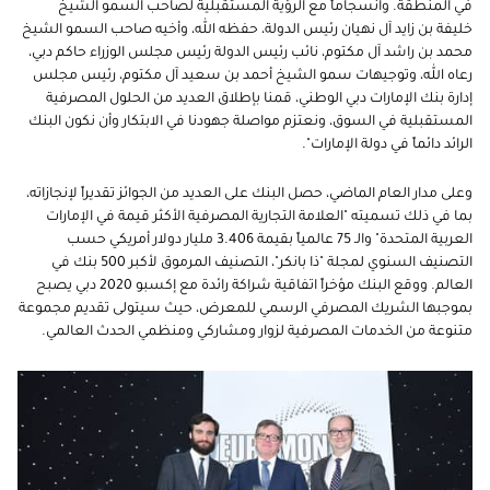
في المنطقة. وانسجاماً مع الرؤية المستقبلية لصاحب السمو الشيخ
خليفة
بن زايد آل نهيان
رئيس الدولة، حفظه الله، وأخيه صاحب السمو الشيخ
محمد بن راشد آل مكتوم، نائب رئيس الدولة رئيس مجلس الوزراء حاكم دبي،
رعاه الله، وتوجيهات سمو الشيخ أحمد بن سعيد آل مكتوم، رئيس مجلس
إدارة بنك الإمارات دبي الوطني، قمنا بإطلاق العديد من الحلول المصرفية
المستقبلية في السوق، ونعتزم مواصلة جهودنا في الابتكار وأن نكون البنك
الرائد دائماً في دولة الإمارات".
وعلى مدار العام الماضي، حصل البنك على العديد من الجوائز تقديراً لإنجازاته،
بما في ذلك تسميته "العلامة التجارية المصرفية الأكثر قيمة في الإمارات
العربية المتحدة" والـ 75 عالمياً بقيمة 3.406 مليار دولار أمريكي حسب
التصنيف السنوي لمجلة "ذا بانكر"، التصنيف المرموق لأكبر 500 بنك في
العالم. ووقع البنك مؤخراً اتفاقية شراكة رائدة مع إكسبو 2020 دبي يصبح
بموجبها الشريك المصرفي الرسمي للمعرض، حيث سيتولى تقديم مجموعة
متنوعة من الخدمات المصرفية لزوار ومشاركي ومنظمي الحدث العالمي
.