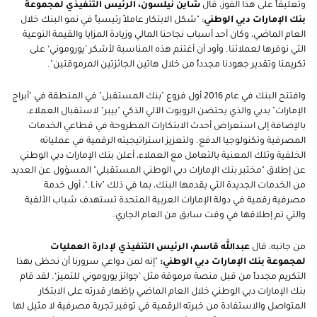
وتعليقاً على هذا الفوز، قال
شاين نيلسون، الرئيس التنفيذي لمجموعة
بنك الإمارات دبي الوطني
: "شكل الابتكار عاملاً رئيسياً في نمو البنك خلال
العام الماضي، وكان أحد أسباب نجاحنا المالي وزيادة المزايا والقيمة النوعية
التي نوفرها لعملائنا. وأود أن أغتنم هذه المناسبة لأشكر ’يوروموني‘ على
تكريمنا وتقدير جهودنا مجدداً من خلال هاتين الجائزتين المرموقتين".
وافتتح البنك في عام 2016 أول فروع "بنك المستقبل" في المنطقة في "أبراج
الإمارات" بدبي والذي يحتضن الروبوت الآلي الذكي "بيبر" لاستقبال العملاء،
بالإضافة إلى استعراض أحدث الابتكارات المطروحة في قطاعي الخدمات
المصرفية وتكنولوجيا الدفع. ولتعزيز استراتيجيته الرقمية في عملياته
الخلفية وتلك المعنية بالتعامل مع العملاء، أعلن بنك الإمارات دبي الوطني
عن إطلاق "مختبر بنك الإمارات دبي الوطني المستقبلي" المسؤول عن العديد
من الخدمات الجديدة التي يقدمها البنك، بما في ذلك "
Liv.
"، أول خدمة
مصرفية رقمية في دولة الإمارات العربية المتحدة تستهدف شباب الألفية
والتي تم إطلاقها في وقت سابق من العام الجاري.
من جانبه، قال
عبدالله قاسم، الرئيس التنفيذي لإدارة العمليات
لمجموعة بنك الإمارات دبي الوطني:
"إنه لمن دواعي سرورنا أن نحظى بهذا
التكريم مجدداً من قبل منصة مرموقة مثل ’جوائز يوروموني للتميز‘. لقد قام
بنك الإمارات دبي الوطني خلال العام الماضي بإظهار قدرته على الابتكار
المتواصل والاستفادة من خبرته الرقمية في توفير تجربة مصرفية لا مثيل لها