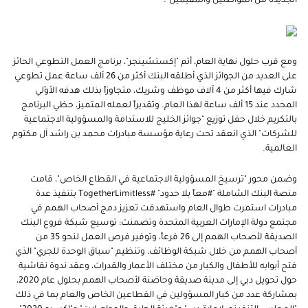
الجديدة من المواطنين والمقيمين".
ومع قرب حلول نهاية العام، أتم "إكستشينجر"، برنامج العمل التطوعي الحائز
على العديد من الجوائز الذي أطلقه البنك أكثر من 26 ألف ساعة عمل تطوعي
شارك فيها أكثر من 4 آلاف موظف وشريك، متجاوزاً بذلك هدفه الأوّلي
المحدد عند 15 ألف ساعة لهذا العام. وتقديراً لعمله المتميز، حظي البرنامج
بالتكريم خلال حفل توزيع "جوائز الخليج للاستدامة والمسؤولية الاجتماعية
للشركات" الذي انعقد تحت رعاية مؤسسة مبادرات محمد بن راشد آل مكتوم
العالمية.
وضمن محور "ترسيخ المسؤولية الاجتماعية في القطاع الخاص"، قامت
منصة البنك الشاملة "#معاً بلا حدود"
#TogetherLimitless
بتنفيذ عدة
مبادرات استمرت طوال العام واستهدفت تعزيز دمج أصحاب الهمم في
مجتمع دولة الإمارات العربية المتحدة وتضمنت: توسيع شبكة فروع البنك
الصديقة لأصحاب الهمم إلى 26 فرعاً، وتوفير فرص العمل لنحو 35 من
أصحاب الهمم من خلال شبكة الوظائف، وتنظيم "سباق الوحدة للجري" الذي
فتح أبوابه للأطفال والكبار من مختلف الأعمار والقدرات، وعقد ندوة نقاشية
حول تحويل دبي إلى مدينة صديقة وحاضنة لأصحاب الهمم بحلول عام 2020،
بمشاركة عدد من كبار المسؤولين في القطاعين الخاص والعام بما في ذلك