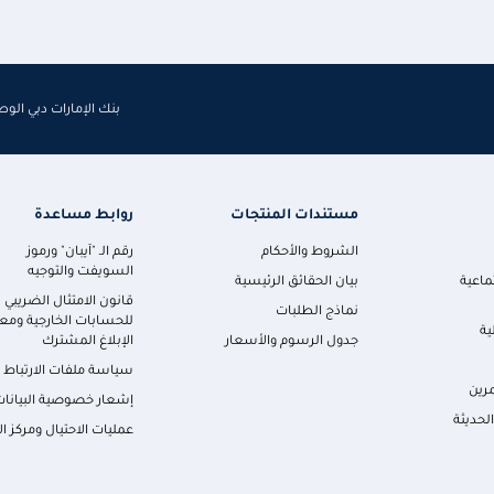
بنك الإمارات دبي الو
مستندات المنتجات
روابط مساعدة
الشروط والأحكام
رقم الـ "آيبان" ورموز
السويفت والتوجيه
ماعية
بيان الحقائق الرئيسية
قانون الامتثال الضريبي
نماذج الطلبات
للحسابات الخارجية ومعا
ية
جدول الرسوم والأسعار
الإبلاغ المشترك
سياسة ملفات الارتباط
رين
إشعار خصوصية البيانات
لحديثة
عمليات الاحتيال ومركز ال