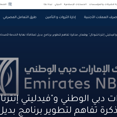
ية للشركات والمؤسسات
الحسابات الإسلامية
الدولي
نبذة عنّا
الخدما
رف العملات الأجنبية
إدارة الثروات و التأمين
طرق التعامل المصرفي
و"فيدليتي إنترناشونال" يوقعان مذكرة تفاهم لتطوير برنامج بديل لمكافأة نهاية الخدمة لأصحاب
ات دبي الوطني و"فيدليتي إنترن
رة تفاهم لتطوير برنامج بديل