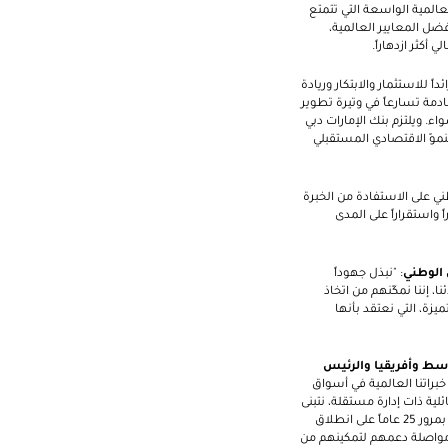
عالمية الواسعة التي تتمتع
ضل المعايير العالمية،
 أكثر ازدهاراً
.
اً للاستثمار والابتكار وريادة
دمة تسارعاً في وتيرة تطوير
اء. ويلتزم بنك الإمارات دبي
لنموّ الاقتصادي المستقبلي
ني على الاستفادة من الخبرة
 واستقراراً على المدى
 الوطني
: "نبذل جهوداً
، إننا نمكّنهم من اتخاذ
يزة، التي نعتقد بأنها
وسط وأفريقيا والرئيس
براتنا العالمية في أسواق
لية ذات إدارة مستقلة، نتبنى
وفي حين نحتفي بمرور 25 عاماً على انطلاق
ن، ومواصلة دعمهم لتمكينهم من