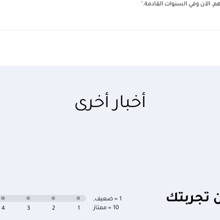
م، الآن وفي السنوات القادمة."
أخبار أخرى
ن تجربتك
1 = ضعيف
,
10 = ممتاز
4
3
2
1