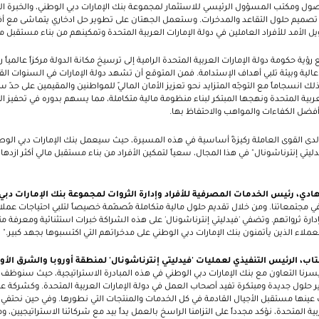
لأصول ومكتب المسؤول الرئيسي للاستثمار لمجموعة بنك الإمارات دبي الوطني، والخبرة ال
ي تصميم حلول التقاعد والمدخرات. وستعمل الجهتان على تطوير حل ادخاري يتماشى مع أف
 الأمد للأفراد العاملين في دولة الإمارات العربية المتحدة وتمكينهم من بناء مستقبل مالي
ؤية حكومة دولة الإمارات العربية المتحدة الرامية إلى ترسيخ مكانة الدولة مركزاً عالمياً رائد
الية وبيئة تلبي أهداف الإستدامة. فمن المتوقع أن تشهد دولة الإمارات في السنوات القا
ك انسجاماً مع التوجّه المتزايد نحو تعزيز الأمان الماليّ للمواطنين والمقيمين على حدّ سو
لعربية المتحدة ونهجها المبتكر لبناء منظومة مالية متكاملة، مما يسهم بدوره في تحفيز ا
فضل الكفاءات والمواهب والاحتفاظ بها.
ة لدى القوى العاملة ركيزةً أساسية في هذه المسيرة، حيث سيعمل بنك الإمارات دبي الوط
تي إنترناشونال" في هذا المجال، سعياً لتمكين الأفراد من بناء مستقبل مالي أكثر ازدهاراً
ادي، رئيس الخدمات المصرفية للأفراد وإدارة الثروات لمجموعة بنك الإمارات دبي
 في مجتمعاتنا
.
ومن خلال تقديم حلول مالية متكاملة مُصمّمة خصيصاً لتلبي احتياجات عملائنا
ارة ثرواتهم. وتضفي 'فيدليتي إنترناشونال' على هذه الشراكة خبرات
استثنائية
ومعرفة متم
عملاء الذين يأتمنون بنك الإمارات دبي الوطني على مدخراتهم
التي اكتسبوها بجهد كبير
.
"
ب، الرئيس التنفيذي لعمليات 'فيدليتي إنترناشونال' لمنطقة أوروبا والشرق الأ
يسرنا التعاون مع بنك الإمارات دبي الوطني في هذه المبادرة الاستراتيجية، حيث سنوظف خ
 حلول جديدة ومبتكرة تفيد أصحاب العمل في دولة الإمارات العربية المتحدة.
و
كشركة عائ
ينها مستقبل الأجيال القادمة في كل الخدمات والمنتجات التي نطورها.
ربية المتحدة، نؤكد مجدداً على التزامنا الراسخ بالعمل يداً بيد مع شركائنا الاستراتيجيي