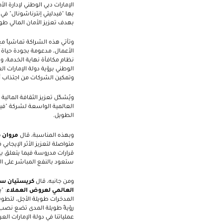
الإمارات دبي الوطني لإدارة ا
بها "فيدليتي إنترناشونال" ف
بهدف تعزيز الأمان المالي طويل
وتأتي هذه الشراكة تماشياً مع ر
الأعمال، مدعومة بجودة حياة ع
نظام مكافأة نهاية الخدمة، وذل
الوطني برؤية دولة الإمارات ا
وتمكين الشركات من اجتذاب أ
ويُشكّل تعزيز الثقافة المالي
العالمية الواسعة لشركة "فيدلي
الطويل.
وبهذه المناسبة، قال
مروان ه
متواصلة لتعزيز الأثر الإيجابي
قرارات مدروسة فيما يتعلق بإد
ستعود بالنفع المباشر على ال
ومن جانبه، قال
كريستيان ستا
العالمي لعروض العملاء
: "
المدخرات طويلة الأجل، لتطوير
رؤيةً طويلة المدى تضع نصب ع
عملياتنا في دولة الإمارات الع