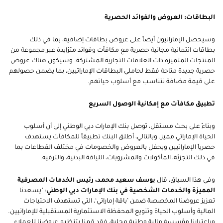
البطاقات: العروض والفوائد الحصرية
وسيحصل الإماراتيون أيضاً على عروض بطاقات إضافية، بما في ذلك
بطاقات ائتمانية مجانية حصرية مع مكافآت وفوائد متزايدة عبر مجموعة من
المنتجات المتميزة ذات العلامات التجارية المشتركة. وسيكون هناك عروض
حصرية جديدة متاحة فقط لحاملي البطاقات الإماراتيين، بما يضمن حصولهم
على قيمة مضافة تتناسب مع أسلوب حياتهم.
تطبيق مكافآت مع إمكانية الوصول السريع
وبناءً على بحث مستقل، توصل بنك الإمارات دبي الوطني إلى أن أسلوب
الحياة الإماراتي مميز. وبالتالي، أطلق البنك تطبيقاً للمكافآت يستهدف
حصرياً الإماراتيين ويحفل بالعروض والخصومات في مختلف القطاعات بما
في ذلك التجزئة، المأكولات والمشروبات، اللياقة البدنية، والترفيه.
وفي هذا السياق، قال
يوسف سعيد محمد، رئيس الخدمات المصرفية
المميزة والخدمات الشخصية في بنك الإمارات دبي الوطني
: "يسعدنا
تعزيز عروضنا المخصصة ضمن ’باقة إماراتي‘، التي تستهدف الاحتياجات
المالية وأسلوب الحياة وتنويع المحفظة الاستثمارية المستقبلية للإماراتيين.
وباعتبارنا مؤسسة مالية وطنية محلية، فقد قمنا بتنظيم عروضنا للعملاء