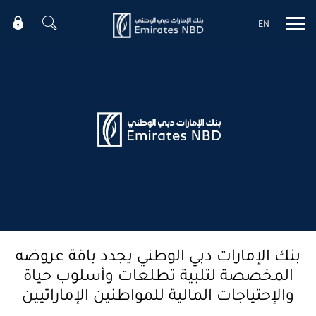
EN
Mobile menu
بنك الإمارات دبي الوطني يجدد باقة عروضه
المخصصة لتلبية تطلعات وأسلوب حياة
والإحتياجات المالية للمواطنين الإماراتيين