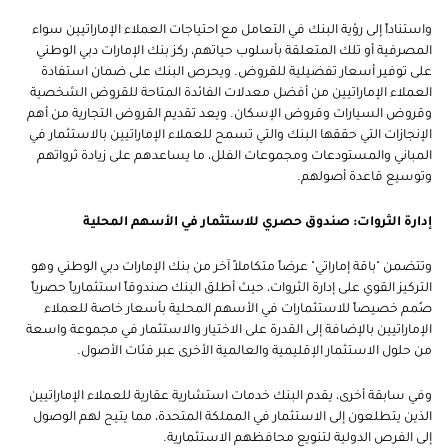
واستناداً إلى رؤية البنك في التعامل مع احتياجات العملاء الإماراتيين سواء
المصرفية أو تلك المتعلقة بأسلوب حياتهم، ركز بنك الإمارات دبي الوطني
على توفير أسعار تفضيلية للقروض. ويحرص البنك على ضمان استفادة
العملاء الإماراتيين من أفضل معدلات الفائدة المتاحة للقروض الشخصية
وقروض السيارات وقروض الإسكان. ويعد تقديم القروض التجارية من أهم
الإنجازات التي حققها البنك والتي تسمح للعملاء الإماراتيين بالاستثمار في
المباني والمستودعات ومجموعات الفلل، ما يساعدهم على زيادة ثرواتهم
وتوسيع قاعدة أصولهم.
إدارة الثروات: صندوق حصري للاستثمار في الأسهم المحلية
وتتضمن "باقة إماراتي" عرضاً متكاملاً آخر من بنك الإمارات دبي الوطني وهو
التركيز القوي على إدارة الثروات، حيث أطلق البنك صندوقاً استثمارياً حصرياً
صُمم خصيصاً للاستثمارات في الأسهم المحلية بأسعار خاصة للعملاء
الإماراتيين بالإضافة إلى القدرة على الاختيار والاستثمار في مجموعة واسعة
من حلول الاستثمار الإقليمية والعالمية الأخرى عبر فئات الأصول.
وفي سابقة أخرى، يقدم البنك خدمات استشارية عقارية للعملاء الإماراتيين
الذين يتطلعون إلى الاستثمار في المملكة المتحدة، مما يتيح لهم الوصول
إلى الفرص الدولية لتنويع محافظهم الاستثمارية.