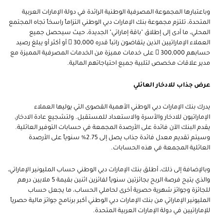
وباعتبارها المجموعة المصرفية الوطنية الرائدة في دولة الإمارات العربية
المتحدة، تلتزم مجموعة بنك الإمارات دبي الوطني التزاماً راسخاً تجاه المجتمع
المحلي، ما أدى إلى إطلاق "باقة إماراتي" الجديدة، حيث سيحصل جميع
العملاء الإماراتيين الذين يتقاضون راتباً قدره 30,000  أو أكثر أو يبلغ رصيد
حسابهم 300,000  على خدمات مميزة من الخدمات المصرفية المميزة مع
مدير علاقات مخصص لتلبية جميع احتياجاتهم المالية.
عرض جذاب للادخار العائلي
يدرك بنك الإمارات دبي الوطني الأهمية القصوى التي يوليها العملاء
الإماراتيون للادخار والأسرة والاستعداد للمستقبل. ولتشجيع عادة الادخار،
يقدم البنك الآن فائدة على الأرصدة المجمعة في حسابات التوفير العائلية.
وسيتم تقديم معدل فائدة جذاب يصل إلى 2.75% سنوياً على الأرصدة
العائلية المجمعة في هذه الحسابات.
وبالإضافة إلى ذلك، أطلق بنك الإمارات دبي الوطني حساب المليونير الإماراتي،
والذي يتيح فرصة الربح بجائزتين سنوياً لفائزين اثنين بقيمة 5 ملايين درهم
للجائزة وجوائز شهرية حصرية أخرى لحاملي الحساب، ما يجعل حساب
المليونير الإماراتي من بنك الإمارات دبي الوطني أكبر برنامج جوائز مالية حصرياً
للإماراتيين في دولة الإمارات العربية المتحدة.