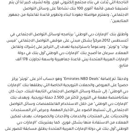
الناجحة التي بُذلت في بناء مجتمع إلكتروني قوي. وإنه لشرف كبير لنا أن يتم
تصنيفنا ضمن قائمة ’أقوى 100 بنك نشاطاً على وسائل التواصل
الاجتماعي‘، ونعتزم مواصلة جهودنا لبناء وتطوير قاعدة تفاعلية من جمهور
المتابعين".
وأطلق بنك "الإمارات دبي الوطني" برنامجه لوسائل التواصل الاجتماعي في
أغسطس 2012،مركزاً بشكل مبدئي على موقعي التواصل الاجتماعي "فيس
بوك" و"تويتر". ومدعوماً باستراتيجية تهدف إلى التركيز على إشراك وتفاعل
العملاء، سرعان ما أصبح بنك "الإمارات دبي الوطني"أول بنك في دولة
الإمارات العربية المتحدة يبني قاعدة جماهيرية واسعة تجاوزت 178 ألف
متابع.
ولاحقاً، تم إضافة "Emirates NBD Deals" وهو حساب آخر على "تويتر" يركز
حصرياً على العروض والحملات الترويجية الخاصة التي يطلقها بنك "الإمارات
دبي الوطني"، إلى شبكة وسائل التواصل الاجتماعي التابعة للبنك، حيث كان
بمثابةمنصة مهمة في الترويج لأكثر من 2,500 حملة ترويجية. ويهدف بنك
"الإمارات دبي الوطني" من خلال الاستخدام الفاعللمنصات وسائل التواصل
الاجتماعي إلى تسليط الضوء على الأخبار المهمة، وعرض آخر المستجدات
والتحديثات على المنتجات والخدمات والأحداث والخصومات، بهدف تمكين
العملاء من الاستفادة منها بشكل فوري. كما يعتبربنك "الإمارات دبي
الوطني"أول بنك في دولة الإمارات العربية المتحدة يطلق مسابقة للصور على