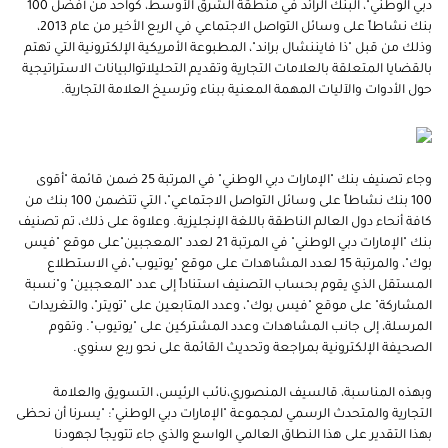
دبي الوطني"، البنك الرائد في منطقة الشرق الأوسط، كواحد من أفضل 100
بنك نشاطاً على وسائل التواصل الاجتماعي في الربع الأخير من عام 2013،
وذلك من قبل "ذا فايننشال براند"، المطبوعة الأمريكية الإلكترونية التي تهتم
بالقضايا المتعلقة بالعلامات التجارية وتقديم التحليلاتوالبيانات الاستراتيجية
حول الأدوات والآليات المهمة المعنية ببناء وترسيخ العلامة التجارية.
وجاء تصنيف بنك "الإمارات دبي الوطني" في المرتبة 25 ضمن قائمة "أقوى
100 بنك نشاطاً على وسائل التواصل الاجتماعي"، التي تتضمن 100 بنك من
كافة أنحاء دول العالم الناطقة باللغة الإنجليزية. وعلاوة على ذلك، تم تصنيف
بنك "الإمارات دبي الوطني" في المرتبة 21 لعدد "المعجبين"على موقع "فيس
بوك"، والمرتبة 15 لعدد المشاهدات على موقع "يوتيوب"،في الاستطلاع
المستقل الذي يقوم بحساب التصنيف استناداً إلى عدد "المعجبين" و"نسبة
المشاركة" على موقع "فيس بوك"، وعدد المتابعين على "تويتر"، والتغريدات
المرسلة، إلى جانب المشاهدات وعدد المشتركين على "يوتيوب". وتقوم
الصحيفة الإلكترونية بمراجعة وتحديث القائمة على نحو ربع سنوي.
وبهذه المناسبة، قالسيف المنصوري،نائب الرئيس، التسويق والعلامة
التجارية والمتحدث الرسمي لمجموعة "الإمارات دبي الوطني": "يسرنا أن نحظى
بهذا التقدير على هذا النطاق العالمي الواسع والذي جاء تتويجاً لجهودنا