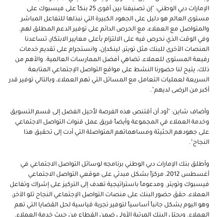
الإمارات دبي الوطني: "إن تصنيفنا بين أقوى 25 بنكاً على فيسبوك على
مستوى العالم هو دليل على الجهود الكبيرة التي نبذلها للتفاعل المباشر
والمتواصل مع العملاء، مع الحرص الدائم على توفير الدعم المطلق لهم.
وفي الوقت الذي نحرص فيه على الالتزام بأعلى معايير الابتكار، تساعدنا
المنصات الأخرى للبنك مثل تويتر، لينكدإن، وانستجرام على تقديم خدمات
رفيعة المستوى للعملاء، تضاهي أفضل الممارسات العالمية. والأهم من
ذلك، يتيح لنا حضورنا النشط على مواقع التواصل الإجتماعي المتابعة
السريعة لعمليات التعامل مع المسائل التي تهم العملاء، وبالتالي توفير قدر
أكبر من الرضى لديهم".
وأضاف شاين: "أود أن أقتنص هذه الفرصة لأُحيل الفضل إلى قسم التسويق
وخدمة العملاء في المجموعة وأيضاً فريق عمل قنوات التواصل الاجتماعي
على جهودهم الحثيثة ومساهماتهم المتواصلة التي أدت إلى تحقيق هذا
النجاح".
وأطلق بنك الإمارات دبي الوطني برنامجه لوسائل التواصل الاجتماعي في
أغسطس 2012، مركزاً بشكل مبدئي على موقعي التواصل الاجتماعي
فيسبوك وتويتر. ومدعوماً باستراتيجية تهدف إلى التركيز على إشراك وتفاعل
العملاء، حقق حضور البنك على منصات التواصل الإجتماعي النجاح تلو الآخر،
وهو اليوم يشكل جانباً أساسياً لتوفير تجربة قياسية لحل القضايا التي تهم
العملاء. ويحتل البنك المرتبة الأولى ضمن القطاع من حيث خدمة العملاء.