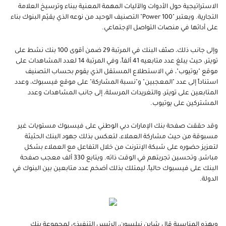
الاستراتيجية حول الأدوات والآليات المهمة المعنية ببناء وترسيخ العلامة
التجارية. ويعتبر "Power 100" التصنيف الوحيد من نوعه الذي يقيّم البنوك بناء
على أدائها في منصات التواصل الإجتماعي.
وإلى جانب ذلك، صنّف البنك في المرتبة 29 ضمن أقوى 100 بنك نشط على
تويتر، حيث يبلغ عدد متابعيه 41 ألفاً، وفي المرتبة 14 لعدد المشاهدات على
موقع "يوتيوب"، في الاستطلاع المستقل الذي يقوم بحساب التصنيف
استناداً إلى عدد "المعجبين" و"نسبة المشاركة" على موقع فيسبوك، وعدد
المتابعين على تويتر، والتغريدات المرسلة، إلى جانب المشاهدات وعدد
المشتركين على يوتيوب.
وقد حققت صفحة بنك الإمارات دبي الوطني على فيسبوك مستويات غير
مسبوقة من حيث مشاركة العملاء، لتعكس بذلك جهود البنك الحثيثة
لتعزيز حضوره على شبكة الإنترنت من خلال التفاعل مع العملاء بشكل
مباشر، وتحسين تجربتهم في الوقت ذاته. ويتابع 330 ألف معجب صفحة
البنك على فيسبوك حالياً، ليمتلك بذلك أضخم عدد متابعين بين البنوك في
الدولة.
وبهذه المناسبة قال شاين نيلسون، الرئيس التنفيذي لمجموعة بنك