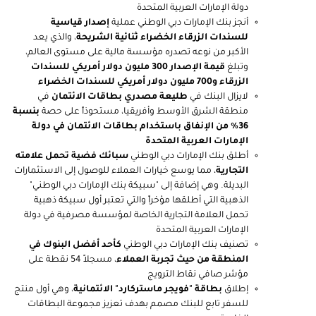
دولة الإمارات العربية المتحدة
أنجز بنك الإمارات دبي الوطني عملية
إصدار قياسية
للسندات الزرقاء الخضراء ثنائية الشريحة
، والذي يعد
الأكبر من نوعه تصدره مؤسسة مالية على مستوى العالم،
وتبلغ
قيمة الإصدار 300 مليون دولار أمريكي للسندات
الزرقاء و700 مليون دولار أمريكي للسندات الخضراء
لايزال البنك في
طليعة مصدري بطاقات الائتمان
في
منطقة الشرق الأوسط وأفريقيا، مستحوذاً على حصة
بنسبة
36% من الإنفاق باستخدام بطاقات الائتمان في دولة
الإمارات العربية المتحدة
أطلق بنك الإمارات دبي الوطني
سبائك فضية تحمل علامته
التجارية
، مما يوسع خيارات العملاء للوصول إلى الاستثمارات
البديلة. وهي إضافة إلى "سبيكة بنك الإمارات دبي الوطني"
الذهبية التي أطلقها مؤخراً والتي تعتبر أول سبيكة ذهبية
تحمل العلامة التجارية الخاصة لمؤسسة مصرفية في دولة
الإمارات العربية المتحدة
تصنيف بنك الإمارات دبي الوطني
كأحد أفضل البنوك في
المنطقة من حيث تجربة العملاء
، مسجلاً 54 نقطة على
مؤشر صافي نقاط الترويج
إطلاق
بطاقة "فويجر ماستركارد" الائتمانية
، وهي أول منتج
للسفر تابع للبنك مصمم بهدف تعزيز مجموعة البطاقات