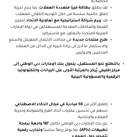
الخاصة به
لف
يطلق
بطاقة فيزا متعددة العملات
، بما يتيح تجربة
إنفاق عالمية سلسة من خلال التوجيه التلقائي للعملات
لف
يبرم شراكة استراتيجية مع تعاونية الاتحاد
لتعزيز
القيمة والمكافآت المقدمة للمستهلكين في دولة الإمارات
العربية المتحدة بالتعاون مع ماستركارد
طرح منتجات جديدة
في مجالات الائتمان المهيكل والسلع
والاستثمار، ما أدى إلى زيادة كبيرة في الدخل من العملاء
المحليين والدوليين
بالتطلع نحو المستقبل، يتحول بنك الإمارات دبي الوطني إلى
مركز إقليمي يُركز بالمرتبة الأولى على البيانات والتكنولوجيا
الرقمية والمسؤولية البيئية
إطلاق أكثر من
50 مبادرة في مجال الذكاء الاصطناعي
تسهم في تحسين عمليات اتخاذ القرار والضوابط وتجربة
العملاء والإنتاجية
عزز بنك الإمارات دبي الوطني تكامل
187 واجهة برمجة
تطبيقات (APIs)
، بما يوفّر ربطاً سلساً
وتجارب رقمية
تتمحور حول العملاء