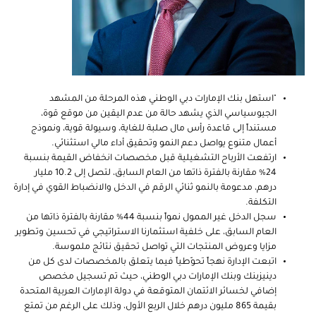
"استهل بنك الإمارات دبي الوطني هذه المرحلة من المشهد
الجيوسياسي الذي يشهد حالة من عدم اليقين من موقع قوة،
مستنداً إلى قاعدة رأس مال صلبة للغاية، وسيولة قوية، ونموذج
أعمال متنوع يواصل دعم النمو وتحقيق أداء مالي استثنائي.
ارتفعت الأرباح التشغيلية قبل مخصصات انخفاض القيمة بنسبة
24% مقارنة بالفترة ذاتها من العام السابق، لتصل إلى 10.2 مليار
درهم، مدعومة بالنمو ثنائي الرقم في الدخل والانضباط القوي في إدارة
التكلفة.
سجل الدخل غير الممول نمواً بنسبة 44% مقارنة بالفترة ذاتها من
العام السابق، على خلفية استثمارنا الاستراتيجي في تحسين وتطوير
مزايا وعروض المنتجات التي تواصل تحقيق نتائج ملموسة.
اتبعت الإدارة نهجاً تحوّطياً فيما يتعلق بالمخصصات لدى كل من
دينيزبنك وبنك الإمارات دبي الوطني، حيث تم تسجيل مخصص
إضافي لخسائر الائتمان المتوقعة في دولة الإمارات العربية المتحدة
بقيمة 865 مليون درهم خلال الربع الأول، وذلك على الرغم من تمتع