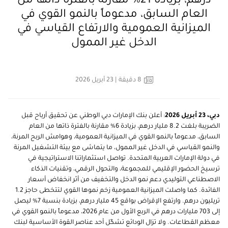
درهم، بزيادة 21% مقارنة بالفترة ذاتها من
العام السابق، مدعوماً بالنمو القوي في
الميزانية العمومية والارتفاع القياسي في
الدخل غير الممول
8
دقيقة
| 23 أبريل 2026
دبي، 23
أبريل
2026
: أعلن بنك الإمارات دبي الوطني عن تحقيق أرباح قبل
الضريبة بلغت 8.2 مليار درهم، بزيادة 6% مقارنة بالفترة ذاتها من العام
السابق، مدعوماً بالنمو القوي في الميزانية العمومية، وهوامش الربح المرنة،
والنمو القياسي في الدخل غير الممول، ما يتماشى مع بيئة التشغيل المرنة
في دولة الإمارات العربية المتحدة. تواصل استثماراتنا الاستراتيجية في
ترسيخ الحضور الإقليمي للمجموعة، والتحول الرقمي، وتقنيات الذكاء
الاصطناعي التوليدي دعم نمو الدخل والتخفيف من أثر انخفاض أسعار
الفائدة. كما واصلت الميزانية العمومية زخم نموها القوي لتتخطى حاجز 1.2
تريليون درهم. وارتفع الإقراض بواقع 45 مليار درهم، بزيادة بنسبة 7% ليصل
إلى 703 مليارات درهم في الربع الأول من عام 2026، مدعوماً بالنمو القوي في
معظم القطاعات. ولا تزال الودائع تشكّل أحد عناصر القوة الأساسية لبنك