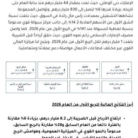
الإمارات دبي الوطني، حيث نمت بمقدار 44 مليار درهم منذ بداية العام حتى
تاريخه، بزيادة قدرها 6% لتصل إلى 830 مليار درهم. وتواصل المجموعة
نشاطها التشغيلي بمعدلات رأس مال رائدة في السوق، حيث بلغت نسبة
الشق الأول من الأسهم العادية 14.2%، إلى جانب مركز سيولة قوي مدعوماً
بنسبة تغطية للسيولة عند 141% في الربع الأول من عام 2026. كما واصل
مصرف الإمارات الإسلامي زخم نموه القوي، حيث حقق أرباحاً قبل الضريبة
بلغت 1 مليار درهم خلال الربع الأول من عام 2026. ويتيح لنا مركزنا المالي
القوي عبر مختلف قطاعات الأعمال مواصلة دعم عملائنا ومتعاملينا.
أبرز النتائج المالية للربع الأول من العام 2026
ارتفاع الأرباح قبل الضريبة إلى 8.2 مليار درهم، بزيادة 6% مقارنة
بالفترة ذاتها من العام السابق و28% مقارنة بالربع السابق،
مدعوماً بالنمو القوي في الميزانية العمومية، وهوامش الربح