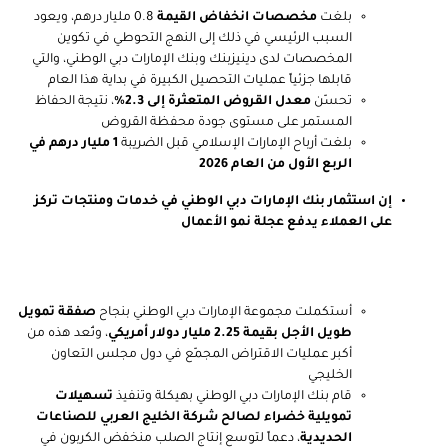
بلغت
مخصصات انخفاض القيمة
0.8 مليار درهم، ويعود
السبب الرئيسي في ذلك إلى النهج التحوطي في تكوين
المخصصات لدى دينيزبنك وبنك الإمارات دبي الوطني، والتي
قابلها جزئياً عمليات التحصيل الكبيرة في بداية هذا العام
تحسّن
معدل القروض المتعثرة إلى 2.3%
، نتيجة الحفاظ
المستمر على مستوى جودة محفظة القروض
بلغت أرباح الإمارات الإسلامي قبل الضريبة
1 مليار درهم في
الربع الأول من العام 2026
إن استثمار بنك الإمارات دبي الوطني في خدمات ومنتجات تركز
على العملاء يدفع عجلة نمو الأعمال
أستكملت مجموعة الإمارات دبي الوطني بنجاح
صفقة تمويل
طويل الأجل بقيمة 2.25 مليار دولار أمريكي
، وتُعد هذه من
أكبر عمليات الاقتراض المجمّع في دول مجلس التعاون
الخليجي
قام بنك الإمارات دبي الوطني بهيكلة وتنفيذ
تسهيلات
تمويلية خضراء لصالح شركة الخليج العربي للصناعات
الحديدية
، دعماً لتوسع إنتاج الصلب منخفض الكربون في