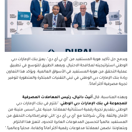
وبدمج حل تأكيد هوية المستفيد من "آي بي آي دي"، يعزز بنك الإمارات دبي
الوطني استراتيجيته لمكافحة الاحتيال، ويمهد الطريق للتوسع في تطبيق
عملية التحقق من هوية المستفيد في الأسواق العالمية. ويؤكد هذا التعاون
ريادة بنك الإمارات دبي الوطني في تبني التقنيات المبتكرة والمتطورة لتوفير
تجربة مصرفية أكثر أماناً.
وبهذه المناسبة، قال
أنيث دانيال، رئيس المعاملات المصرفية
للمجموعة في بنك الإمارات دبي الوطني
: "نلتزم في بنك الإمارات دبي
الوطني بتقديم تجربة رقمية استثنائية لعملائنا، مبنية على أسس متينة من
الأمان والثقة. وتأتي شراكتنا مع ’آي بي آي دي‘ التي توفر إمكانيات التحقق من
المستفيد عالمياً لتحسين المدفوعات العابرة للحدود، لتعزز هذا الالتزام.
وبتعاوننا، نضمن لعملائنا مدفوعات رقمية أكثر أماناً وكفاءة، محلياً وعالمياً."