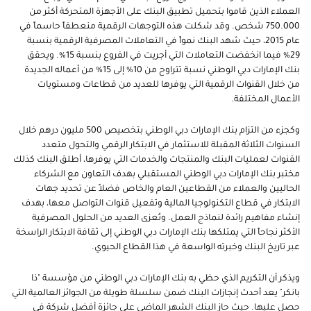
العملاء الذين قاموا بتحميل تطبيق البنك على الأجهزة المتحركة أكثر من
750.000 شخص. وقد شكلت هذه التوجهات الرقمية منعطفاً حاسماً في
عام 2015، حيث شهد البنك نمواً في التعاملات المصرفية الرقمية بنسبة
29% فيما انخفضت التعاملات التي أجريت في الفروع بنسبة 15%. ويحقق
بنك الإمارات دبي الوطني نسبة تتراوح من 10% إلى 15% من أعماله الجديدة
من خلال القنوات الرقمية التي يوفرها للعديد من قطاعات ومستويات
الأعمال المختلفة.
وكجزء من التزام بنك الإمارات دبي الوطني بتخصيص 500 مليون درهم خلال
السنوات الثلاثة المقبلة للاستثمار في الابتكار الرقمي والتحول متعدد
القنوات لعمليات البنك والمنتجات والخدمات التي يوفرها، أطلق البنك كذلك
مختبر بنك الإمارات دبي الوطني المستقبلي بهدف التعاون مع الشركاء
الحاليين والعملاء من القطاعين العام والخاص فضلاً عن تحديد جهات
الابتكار في قطاع التكنولوجيا المالية وتفعيل قنوات التواصل معها، بهدف
إنشاء مفاهيم رائدة لنماذج العمل. وتُعزى العديد من الحلول المصرفية
الأكثر نجاحاً التي يمتلكها بنك الإمارات دبي الوطني إلى ثقافة الابتكار الراسخة
عبر تاريخ البنك وخبرته الواسعة في هذا القطاع الحيوي.
ويذكر أن التكريم الذي حظي به بنك الإمارات دبي الوطني من مؤسسة "ذا
بانكر" يعد أحدث إنجازات البنك ضمن سلسلة طويلة من الجوائز العالمية التي
حصل عليها. حيث حاز البنك الشهر الماضي على جائزة أفضل شركة في