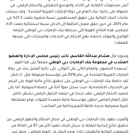
أعلى مستويات الكفاءة في الأداء، والتوسع الجغرافي والابتكار الرقمي، في
حصوله على جائزة ’بنك العام في دولة الإمارات العربية المتحدة‘. وقد سجلت
عائدات البنك المالية على حقوق المساهمين نسبة متميزة بلغت 21.5% في
عام 2015، في حين حقق معدل التكلفة إلى الدخل نسبة استثنائية بلغت 31%،
لتعكس هذه النتائج القوية التي سجلها بنك الإمارات دبي الوطني التزامه
الواضح والمؤكد باعتماد نهج الابتكار في الخدمات والمنتجات التي يتيحها
للعملاء".
وبدوره قال
هشام عبدالله القاسم، نائب رئيس مجلس الإدارة والعضو
المنتدب في مجموعة بنك الإمارات دبي الوطني
معلقاً على هذا الفوز:
"يسعدنا الحصول، وللعام الثاني على التوالي، على جائزة أفضل بنك في دولة
الإمارات العربية المتحدة في عام 2016 من مؤسسة مرموقة مثل ’ذا بانكر‘.
لقد حافظ بنك الإمارات دبي الوطني على تحقيق نتائج مالية قوية على الرغم
من التحديات الاقتصادية، حيث سجل نمواً ثابتاً في حصته السوقية. أما على
صعيد الابتكار الرقمي، فقد نجحنا في اعتماد التحول الرقمي بشكل كامل
خلال العام الماضي لنكون مؤسسة مالية متعددة القنوات توفر لعملائها
تجربة مصرفية جديدة فائقة التميز وخالية من المتاعب".
وأثمرت جهود بنك الإمارات دبي الوطني في مجال الابتكار والتطور الرقمي عن
تحقيق نتائج إيجابية للغاية؛ إذ سجل البنك تنفيذ أكثر من 87 في المائة من
التحويلات المالية والطلبات خارج فروع البنك في العام الماضي. وبلغ عدد