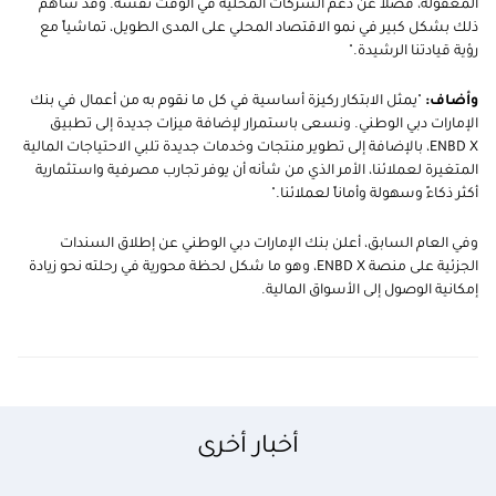
المعقولة، فضلاً عن دعم الشركات المحلية في الوقت نفسه. وقد ساهم
ذلك بشكل كبير في نمو الاقتصاد المحلي على المدى الطويل، تماشياً مع
رؤية قيادتنا الرشيدة
.
"
وأضاف:
"يمثل الابتكار ركيزة أساسية في كل ما نقوم به من أعمال في بنك
الإمارات دبي الوطني. ونسعى باستمرار لإضافة ميزات جديدة إلى تطبيق
ENBD X
، بالإضافة إلى تطوير منتجات وخدمات جديدة تلبي الاحتياجات المالية
المتغيرة لعملائنا، الأمر الذي من شأنه أن يوفر تجارب مصرفية واستثمارية
أكثر ذكاءً وسهولة وأماناً لعملائنا."
وفي العام السابق، أعلن بنك الإمارات دبي الوطني عن إطلاق السندات
الجزئية على منصة ENBD X، وهو ما شكل لحظة محورية في رحلته نحو زيادة
إمكانية الوصول إلى الأسواق المالية.
أخبار أخرى