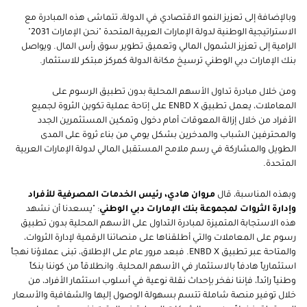
وبالإضافة إلى تعزيز النمو الاقتصادي في الدولة، تتماشى هذه المبادرة مع
الاستراتيجية الوطنية لدولة الإمارات العربية المتحدة "نحن الإمارات 2031"
الرامية إلى تعزيز الشمول المالي وتعميق تطوير سوق رأس المال. ويواصل
بنك الإمارات دبي الوطني ترسيخ مكانة الدولة كمركز مبتكر للاستثمار.
ومن خلال مبادرة
تداول الأسهم المحلية بدون تطبيق الرسوم على
المعاملات
، يعمل تطبيق
ENBD X
على إتاحة عملية تكوين الثروة لجميع
الأفراد من خلال إزالة المعوقات أمام دخول وتمكين المستثمرين الجدد
والمحترفين الشباب والمدخرين بشكل يومي من بناء ثروة على المدى
الطويل والمشاركة في رسم ملامح المستقبل المالي لدولة الإمارات العربية
المتحدة.
وبهذه المناسبة، قال
مروان هادي، رئيس الخدمات المصرفية للأفراد
وإدارة الثروات لمجموعة بنك الإمارات دبي الوطني
: "يسعدنا أن نشهد
هذه الاستجابة المتميزة لمبادرة التداول على الأسهم المحلية بدون تطبيق
رسوم على المعاملات والتي أطلقناها على منصاتنا الرقمية لإدارة الثروات،
والمتاحة عبر تطبيق
ENBD X
. فبعد مرور عام على الإطلاق، تبنى عملاؤنا نهجاً
استثمارياً هادفاً بالاستثمار في الأسهم المحلية. وانطلاقاً من كوننا بنكاً
وطنياً رائداً، فإننا نفخر بإحداث نقلة نوعية في أسلوب استثمار الأفراد، من
خلال توفير منصة شاملة تتسم بسهولة الوصول إليها والشفافية والأسعار