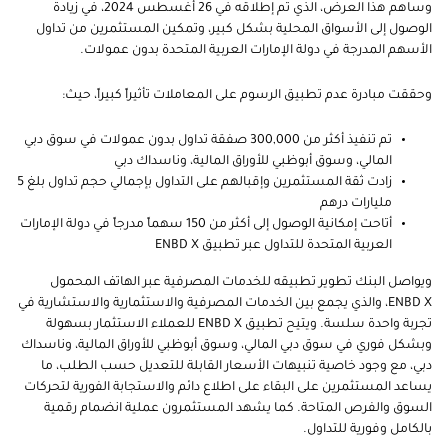
وساهم هذا العرض، الذي تم إطلاقه في 26 أغسطس 2024، في زيادة
الوصول إلى الأسواق المحلية بشكل كبير، وتمكين المستثمرين من تداول
الأسهم المدرجة في دولة الإمارات العربية المتحدة بدون عمولات.
وحققت مبادرة عدم تطبيق الرسوم على المعاملات تأثيراً كبيراً، حيث:
تم تنفيذ أكثر من 300,000 صفقة تداول بدون عمولات في سوق دبي
المالي، وسوق أبوظبي للأوراق المالية، وناسداك دبي
زادت ثقة المستثمرين وإقبالهم على التداول بإجمالي حجم تداول بلغ 5
مليارات درهم
أتاحت إمكانية الوصول إلى أكثر من 150 سهماً مدرجاً في دولة الإمارات
العربية المتحدة للتداول عبر تطبيق
ENBD X
ويواصل البنك تطوير تطبيقه للخدمات المصرفية عبر الهاتف المحمول
ENBD X
، والذي يجمع بين الخدمات المصرفية والاستثمارية والاستشارية في
تجربة واحدة سلسة. ويتيح تطبيق
ENBD X
للعملاء الاستثمار بسهولة
وبشكل فوري في سوق دبي المالي، وسوق أبوظبي للأوراق المالية، وناسداك
دبي، مع وجود خاصية تنبيهات الأسعار القابلة للتعديل حسب الطلب، ما
يساعد المستثمرين على البقاء على اطلاع دائم والاستجابة الفورية لتحركات
السوق والفرص المتاحة. كما يشهد المستثمرون عملية انضمام رقمية
بالكامل وفورية للتداول.