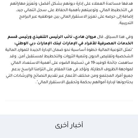
هدفها مساعدة العملاء على إدارة ديونهم بشكل أفضل؛ وتعزيز مهاراتهم
في التخطيط المالي، وتوعيتهم بأهمية الحفاظ على سجل ائتماني جيد،
إضافة إلى حرصه على تعزيز الاستقرار المالي بين موظفيه عبر البرامج
التدريبية.
وفي هذا السياق، قال
مروان هادي، نائب الرئيس التنفيذي ورئيس قسم
الخدمات المصرفية للأفراد في الإمارات لبنك الإمارات دبي الوطني:
"تمثل التوعية المالية خطوة أساسية نحو ضمان الإدارة الجيدة للموارد المالية
الشخصية وتقليص الديون وتنمية الثروات والتخطيط لمستقبل آمن. وقد
ساهمت جائحة كوفيد-19 في تسليط الضوء على أهمية الاستعداد المالي
لمواجهة الظروف الطارئة، ونؤكد في هذا المقام على التزامنا الراسخ بدعم
جميع أفراد المجتمع ومن مختلف الأعمار عبر تقديم النصائح والإرشادات التي
يحتاجونها لإدارة أموالهم بحكمة وتحقيق الاستقرار المالي".
أخبار أخرى