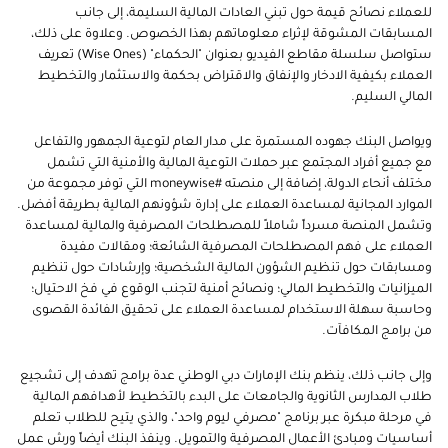
للعملاء نصائح قيمة حول تبني العادات المالية السليمة، إلى جانب
المسابقات المشوقة لإثراء معلوماتهم بهذا الخصوص. وعلاوة على ذلك،
ستواصل سلسلة مقاطع الفيديو بعنوان "الحكماء" (Wise Ones) تعريف
العملاء بكيفية الادخار والإنفاق والاقتراض بحكمة والاستثمار والتخطيط
المالي السليم.
ويواصل البنك جهوده المستمرة على مدار العام لتوعية الجمهور والتفاعل
مع جميع أفراد المجتمع عبر حملات التوعية المالية والأمنية التي تشمل
مختلف أنحاء الدولة، إضافة إلى منصته #moneywise التي توفر مجموعة من
الموارد المجانية لمساعدة العملاء على إدارة شؤونهم المالية بطريقة أفضل.
وتشمل المنصة مسرداً شاملاً للمصطلحات المصرفية والمالية لمساعدة
العملاء على فهم المصطلحات المصرفية الشائعة؛ ومقالات مفيدة
ومسابقات حول تنظيم الشؤون المالية الشخصية؛ وإرشادات حول تنظيم
الميزانيات والتخطيط المالي؛ ونصائح أمنية لتجنب الوقوع في فخ الاحتيال؛
وحاسبة سهلة الاستخدام لمساعدة العملاء على تحقيق الفائدة القصوى
من برامج المكافآت.
وإلى جانب ذلك، ينظم بنك الإمارات دبي الوطني عدة برامج تهدف إلى تشجيع
طلاب المدارس الثانوية والجامعات على البدء بالتخطيط لأهدافهم المالية
في مرحلة مبكرة عبر برنامج "مصرفي ليوم واحد"، والذي يتيح للطلاب تعلم
أساسيات ومبادئ الأعمال المصرفية والتمويل. وينفذ البنك أيضاً ورش عمل