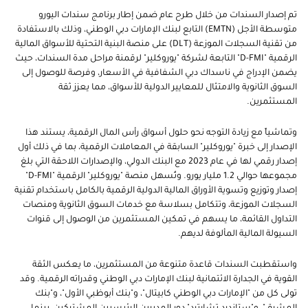
تم إصدار السندات من خلال طرح عام ضمن إطار برنامج سندات اليورو
متوسطة الأجل (EMTN) التابع لبنك الإمارات دبي الوطني، وذلك بالاستفادة
من تقنية السجلات الموزعة (DLT) على منصة البنية التحتية للأسواق المالية
الرقمية "D-FMI" التابعة لشركة "يوروكلير" لرقمنة مراحل مدة السندات، حيث
يضمن الإدراج في ناسداك دبي الشفافية في الأسعار، وفرصة للوصول إلى
السوق الثانوية والامتثال للمعايير الدولية للأسواق، مما يعزز ثقة
المستثمرين.
وتماشياً مع زيادة التوجه نحو حلول أسواق رأس المال الرقمية، يستند هذا
الإصدار إلى خبرة "يوروكلير" السابقة في المعاملات الرقمية، بما في ذلك أول
إصدار رقمي لها في عام 2023 مع البنك الدولي، والإصدارات اللاحقة التي بلغ
مجموعها حوالي 1.2 مليار يورو. وتُسهل منصة "يوروكلير" الرقمية "D-FMI"
إصدار وتوزيع وتسوية الأوراق المالية الدولية الرقمية بالكامل باستخدام تقنية
السجلات الموزعة، وتتكامل بسلاسة مع خدمات السوق الثانوية ومنصات
التداول القائمة، ما يسهم في تمكين المستثمرين من الوصول إلى قنوات
السيولة المالية المألوفة لديهم.
واستقطبت السندات قاعدة متنوعة من المستثمرين، ما يعكس الثقة
القوية في الجدارة الائتمانية لبنك الإمارات دبي الوطني وقدراته الرقمية. وقد
تولى كل من "الإمارات دبي الوطني كابيتال"، و"بنك أبوظبي الأول"، و"بنك