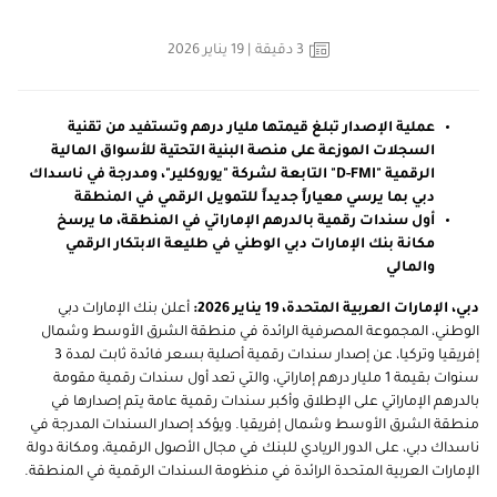
3
دقيقة
| 19 يناير 2026
عملية الإصدار تبلغ قيمتها مليار درهم وتستفيد من تقنية
السجلات الموزعة على منصة البنية التحتية للأسواق المالية
الرقمية "D-FMI" التابعة لشركة "يوروكلير"، ومدرجة في ناسداك
دبي بما يرسي معياراً جديداً للتمويل الرقمي في المنطقة
أول سندات رقمية بالدرهم الإماراتي في المنطقة، ما يرسخ
مكانة بنك الإمارات دبي الوطني في طليعة الابتكار الرقمي
والمالي
دبي، الإمارات العربية المتحدة، 19 يناير 2026:
أعلن بنك الإمارات دبي
الوطني، المجموعة المصرفية الرائدة في منطقة الشرق الأوسط وشمال
إفريقيا وتركيا، عن إصدار سندات رقمية أصلية بسعر فائدة ثابت لمدة 3
سنوات بقيمة 1 مليار درهم إماراتي، والتي تعد أول سندات رقمية مقومة
بالدرهم الإماراتي على الإطلاق وأكبر سندات رقمية عامة يتم إصدارها في
منطقة الشرق الأوسط وشمال إفريقيا. ويؤكد إصدار السندات المدرجة في
ناسداك دبي، على الدور الريادي للبنك في مجال الأصول الرقمية، ومكانة دولة
الإمارات العربية المتحدة الرائدة في منظومة السندات الرقمية في المنطقة.