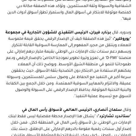
الشفافية والسيولة وثقة المستثمرين. وتؤكد هذه الصفقة مكانة دبي
كمنصة موثوقة للابتكار في أسواق المال واستمرار تطوّر أسواق أدوات الدين
فيها".
وبدوره، قال
برنارد فيران، الرئيس التنفيذي للشؤون التجارية في مجموعة
"يوروكلير":
"تُبرز هذه الصفقة كيف أن الإصدار الرقمي يحقق قيمة ملموسة
للعملاء وينتقل من مجرد المفهوم إلى الممارسة السوقية القابلة للتكرار.
ويسهم دعم سندات بنك الإمارات دبي الوطني بقيمة مليار درهم إماراتي على
منصتنا ’D-FMI‘ في تعزيز وتيرة تطوير نموذجنا الخاصّ بالإصدار الرقمي ودعم
طموحاتنا للنمو في منطقة الشرق الأوسط. ويوضح ذلك أن العملاء
يمكنهم الاستفادة من الابتكار دون التضحية بثقة الأسواق، حيث يحققون
سرعة أكبر في التنفيذ مع الحفاظ على وصول سلس للمستثمرين، وسيولة
عميقة، والالتزام بالمعايير السوقية المعتمدة. ومن خلال الجمع بين الكفاءة
والبنية التحتية الموثوقة، يحافظ الإصدار الرقمي على السيولة والوصول
للسوق مع تبسيط عملية التنفيذ".
وقال
سلمان أنصاري، الرئيس العالمي لأسواق رأس المال في
"ستاندرد تشارترد":
"يشكل هذا الإصدار محطة مفصلية ليس فقط لبنك
الإمارات دبي الوطني، بل لأسواق رأس المال في المنطقة ككل. فمن خلال
إصدار أول سندات رقمية مقومة بالدرهم الإماراتي على الإطلاق، جسّد بنك
الإمارات دبي الوطني كيف يمكن للبنية التحتية الموثوقة للأسواق وتقنيات