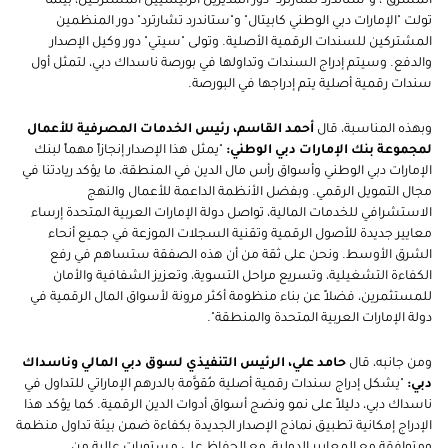
المشرق"، و"ستاندرد تشارترد" دور المديرين الرئيسيين المشتركين، بينما
تولت "الإمارات دبي الوطني كابيتال" و"ستاندرد تشارترد" دور المنظمين
المشتركين للسندات الرقمية الأصلية. وتولى "سيتي" دور وكيل الإصدار
والدفع. وسيتم إدراج السندات وتداولها في بورصة ناسداك دبي، لتمثل أول
سندات رقمية أصلية يتم إدراجها في البورصة.
وبهذه المناسبة، قال
أحمد القاسم، رئيس الخدمات المصرفية للأعمال
لمجموعة بنك الإمارات دبي الوطني:
"يمثل هذا الإصدار إنجازاً مهماً لبنك
الإمارات دبي الوطني وأسواق رأس مال الدين في المنطقة، ما يؤكد ريادتنا في
مجال التمويل الرقمي. وبفضل الأنظمة الداعمة للأعمال والنهج
الاستشرافي للخدمات المالية، تواصل دولة الإمارات العربية المتحدة إرساء
معايير جديدة للأصول الرقمية وتقنية السجلات الموزعة في جميع أنحاء
الشرق الأوسط. ونحن على ثقة من أن هذه الصفقة ستساهم في رفع
الكفاءة التشغيلية، وتسريع مراحل التسوية، وتعزيز الشفافية والأمان
للمستثمرين، فضلاً عن بناء منظومة أكثر مرونة لأسواق المال الرقمية في
دولة الإمارات العربية المتحدة والمنطقة".
ومن جانبه، قال
حامد علي، الرئيس التنفيذي لسوق دبي المالي وناسداك
دبي:
"يشكل إدراج سندات رقمية أصلية مُقوَّمة بالدرهم الإماراتي للتداول في
ناسداك دبي، دليلاً على نمو ونضج أسواق أدوات الدين الرقمية. كما يؤكد هذا
الإدراج إمكانية تطبيق نماذج الإصدار الجديدة بكفاءة ضمن بيئة تداول منظمة
ومتوافقة مع المعايير الدولية، مع الحفاظ على مستويات عالية من