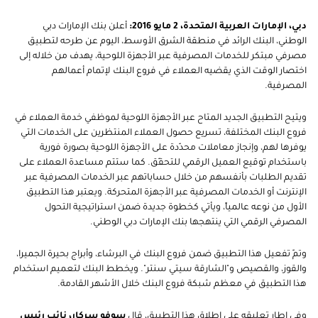
دبي، الإمارات العربية المتحدة، 2 مايو 2016:
أعلن بنك الإمارات دبي
الوطني، البنك الرائد في منطقة الشرق الأوسط، اليوم عن طرحه لتطبيق
مصرفي مبتكر للخدمات المصرفية عبر الأجهزة اللوحية، يهدف من خلاله إلى
اختصار الوقت الذي يقضيه العملاء في فروع البنك لإتمام أعمالهم
المصرفية.
ويتيح التطبيق الجديد المتاح عبر الأجهزة اللوحية لموظفي خدمة العملاء في
فروع البنك المختلفة، تسريع حصول العملاء المنتظرين على الخدمات التي
يوفرها لهم، وإنجاز معاملات محدّدة على الأجهزة اللوحية بصورة فورية
باستخدام توقيع العميل الرقمي للتحقّق. كما ستتم مساعدة العملاء على
تقديم الطلبات بأنفسهم من خلال حساباتهم عبر الخدمات المصرفية عبر
الإنترنت أو الخدمات المصرفية عبر الأجهزة المتحركة. ويعتبر هذا التطبيق
الأول من نوعه عالمياً، ويأتي كخطوة جديدة ضمن استراتيجية التحول
المصرفي الرقمي التي ينتهجها بنك الإمارات دبي الوطني.
وتمّ تفعيل هذا التطبيق ضمن فروع البنك في البرشاء، وأبراج بحيرة الجميرا،
والقوز، والقصيص و"الشارقة سيتي سنتر". ويخطط البنك لتعميم استخدام
هذا التطبيق في معظم شبكة فروع البنك خلال الأشهر القادمة.
وفي إطار تعليقه على إطلاق هذا التطبيق، قال
سوفو سركار، نائب رئيس