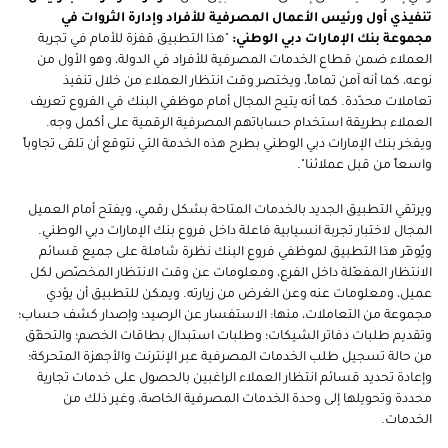
تنفيذي أول ورئيس الأعمال المصرفية للأفراد وإدارة الثروات في
مجموعة بنك الإمارات دبي الوطني:
"هذا التطبيق قفزة للأمام في تجربة
العملاء ضمن قطاع الخدمات المصرفية للأفراد في الدولة، وهو الأول من
نوعه، كما أنه آمن تماماً، ويختصر وقت انتظار العملاء من خلال تنفيذ
تعاملات محدّدة. كما أنه يتيح المجال أمام موظفي البنك في الفروع تعريف
العملاء بطريقة استخدام حساباتهم المصرفية الرقمية على أكمل وجه.
ويفخر بنك الإمارات دبي الوطني بطرح هذه الخدمة التي نتوقع أن تلقى تجاوباً
واسعاً من قبل عملائنا".
ويرتقي التطبيق الجديد بالخدمات المتاحة بشكل رقمي، ويفتح أمام العميل
المجال لاختبار تجربة انسيابية فاعلة داخل فروع بنك الإمارات دبي الوطني.
ويُوفّر هذا التطبيق لموظفي فروع البنك نظرة شاملة على جميع قسائم
الانتظار المفعّلة داخل الفرع، ومعلومات عن وقت الانتظار المخصّص لكل
عميل، ومعلومات عنه وعن الغرض من زيارته. ويمكن للتطبيق أن يؤدي
مجموعة من التعاملات، منها: الاستفسار عن الرصيد؛ وإصدار كشف حساب؛
وتقديم طلبات دفاتر الشيكات؛ وطلبات استبدال بطاقات الخصم؛ والتحقّق
من حالة تسجيل طلب الخدمات المصرفية عبر الإنترنت والأجهزة المتحركة؛
وإعادة تحديد قسائم انتظار العملاء الراغبين بالحصول على خدمات تجارية
محددة وتحويلها إلى وحدة الخدمات المصرفية الخاصة، وغير ذلك من
الخدمات.