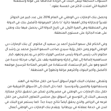
السنوات السابقة ليبقى البنك في الريادة محافظاً على قوته وسمعته
الطيبة التي امتدت لأكثر من خمسة عقود."
وحصل بنك الإمارات دبي الوطني في العام 2016 على عدد كبير من الجوائز
تقديراً لإنجازاته وكان أهمها جائزة "ذا بانكر" المرموقة كأفضل بنك في الدولة
وفي المنطقة وهي المرة الأولى في تاريخ الدولة التي يحصل فيها بنك وطني
على هذه الجائزة على مستوى المنطقة.
وفي الختام قال سمو الشيخ أحمد بن سعيد آل مكتوم: "إن بنك الإمارات دبي
الوطني اليوم ومن خلال رؤية سيدي صاحب السمو الشيخ محمد بن راشد آل
مكتوم نائب رئيس الدولة رئيس مجلس الوزراء حاكم دبي ودعم وجهود كبار
مساهميه إضافة إلى تفاني إداريّه وموظفيه يقف على أبواب مرحلة جديدة من
النمو وهو على أتم الإستعداد للاستفادة من الفرص المتاحة لترسيخ موقعه
كأفضل وأكبر البنوك وأكثرهم عراقة وتطوراً في المنطقة."
وتغطي عمليات البنك اليوم أسواق آسيا من خلال مكاتبه في الهند
وسنغافورة والصين وأندونسيا. كما دخل البنك إلى الأسواق الأفريقية من
خلال بنك الإمارات دبي الوطني في مصر والذي تمكن من تحقيق نتائج ممتازة.
ويسعى البنك إلى التوسع في أسواق دول مجلس التعاون الخليجي من خلال
فرعه في الرياض والذي يحقق أيضاً نتائج جيدة جداً. كما يستمر فرع البنك في
لندن في خدمة عملائه في بريطانيا. ويقدم بنك الإمارات دبي الوطني أعمال