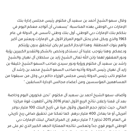
وقال سمو الشيخ أحمد بن سعيد آل مكتوم، رئيس مجلس إدارة بنك
الإمارات دبي الوطني بهذه المناسبة: "يسعدني أن أتواجد معكم اليوم في
بنككم بنك الإمارات دبي الوطني، أول بنك وطني تأسس في الدولة في عام
1963 والذي وبكل فخر يحتل اليوم المركز الأول في الإمارات ويعتبر من أكبر
وأهم بنوك المنطقة. وهذا الإنجاز الكبير لم يكن ليتحقق بدون رؤيتكم
ودعمكم، وهنا يتوجب علينا أن نستذكر ونخص بالشكر والتقدير الكبيرين رؤية
ودور المغفور لهما بإذن الله تعالى الشيخ زايد بن سلطان آل نهيان والشيخ
راشد بن سعيد آل مكتوم ورؤية ودور سيدي صاحب السمو الشيخ خليفة بن
زايد آل نهيان رئيس الدولة وأخيه صاحب السمو الشيخ محمد بن راشد آل
مكتوم نائب رئيس الدولة رئيس مجلس الوزراء حاكم دبي وكل من سبقونا من
المساهمين المؤسسين ومن أعضاء مجالس الإدارة السابقين."
وأضاف سمو الشيخ أحمد بن سعيد آل مكتوم: "نحن فخورون اليوم وخاصة
بعد أن قمنا بإعلان نتائج الربع الأول لعام 2016 والتي أظهرت قوة مركزنا
المالي، حيث تجاوز حجم الأصول ولأول مرة في تاريخ البنك 100 مليار دولار
أمريكي أو ما يعادل 400 مليار درهم. كما تمكنا من تحقيق صافي ربح تاريخي
في العام 2015 تجاوز 7.1 مليار درهم. إن المركز المالي لبنك الإمارات دبي
الوطني اليوم قوي جداً وتعكس نتائجه الممتازة الجهد الكبير الذي تم على مر