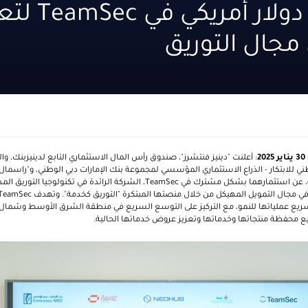
7.6 مليون دولار أمريكي
ي مجال التوريق
30
يناير 2025
: أعلنت "دينيز
فنتشرز
"، صندوق رأس المال الاستثماري التابع لدينيزبنك، 
ي للابتكار - الذراع الاستثماري المؤسسي لمجموعة بنك الإمارات دبي الوطني، و"
راسمال 
وحة، عن استثمارهما بشكل مشترك في
TeamSec
، الشركة الرائدة في تكنولوجيا التوريق ال
في مجال التمويل المهيكل من خلال منصتها المبتكرة "التوريق كخدمة". وتهدف
TeamSec
لى تسريع عملياتها للنمو، مع التركيز على التوسع السريع في منطقة الشرق الأوسط وشمال إ
ويع محفظة منتجاتها وخدماتها وتعزيز عروض خدماتها الحالية.