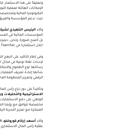
وتعليقاً على هذا الاستثمار، ق
الإمكانات الهائلة لعملية التو
التكنولوجيا المالية ومتخصصة
حيث ندعم المؤسسة والفريق ف
وأكد
الرئيس التنفيذي لشرك
المؤسسات المالية في المستقب
بل أصبح ضرورة. ونحن، دينيزب
خلال استثمارنا في
TeamSec
.
وفي إطار التأكيد على النهج ال
لإحداث نقلة نوعية في مجال ا
رسالتها نوع الطموح والابتكار 
شأنها إعادة تعريف العمليات 
الرقمي وتعزيز المنظومة المالي
وتأكيداً على دور ذراع رأس ال
الاستراتيجية والتحليلات و
الوطني على دفع الاستثمارات 
مخصصة تتوافق مع رؤيتنا المتم
المبتكرة مع تعزيز التجربة الرق
وأكد
أسعد إركام كوروغلو، 
عقلية رأس المال الاستثماري 