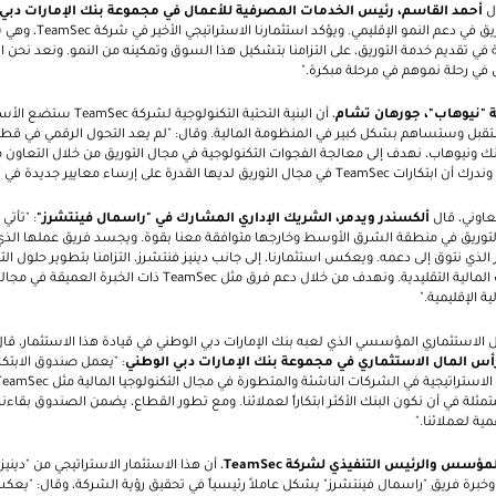
ال
أحمد القاسم، رئيس الخدمات المصرفية للأعمال في مجموعة بنك الإمارات دبي
ريق في دعم النمو الإقليمي. ويؤكد استثمارنا الاستراتيجي الأخير في شركة
TeamSec
، وهي 
 في تقديم خدمة التوريق، على التزامنا بتشكيل هذا السوق وتمكينه من النمو. ونعد نحن 
ي رحلة نموهم في مرحلة مبكرة."
ة "نيوهاب"، جورهان تشام
، أن البنية التحتية التكنولوجية لشركة
TeamSec
ستضع الأساس
ل وستساهم بشكل كبير في المنظومة المالية. وقال: "لم يعد التحول الرقمي في قطاع ال
نك ونيوهاب، نهدف إلى معالجة الفجوات التكنولوجية في مجال التوريق من خلال التعاون
 وندرك أن ابتكارات
TeamSec
في مجال التوريق لديها القدرة على إرساء معايير جديدة في ه
تعاوني، قال
ألكسندر ويدمر، الشريك الإداري المشارك في "راسمال فينتشرز"
: "تأتي
لتوريق في منطقة الشرق الأوسط وخارجها متوافقة معنا بقوة. ويجسد فريق عملها الذي 
الذي نتوق إلى دعمه. ويعكس استثمارنا، إلى جانب دينيز فنتشرز، التزامنا بتطوير حلول التك
المالية التقليدية. ونهدف من خلال دعم فرق مثل
TeamSec
ذات الخبرة العميقة في مجاله
ة الإقليمية."
مال الاستثماري المؤسسي الذي لعبه بنك الإمارات دبي الوطني في قيادة هذا الاستثمار، قا
رأس المال الاستثماري في مجموعة بنك الإمارات دبي الوطني
: "يعمل صندوق الابتكار
الاستراتيجية في الشركات الناشئة والمتطورة في مجال التكنولوجيا المالية مثل
TeamSec
ثلة في أن نكون البنك الأكثر ابتكاراً لعملائنا. ومع تطور القطاع، يضمن الصندوق بقاءن
مية لعملائنا."
المؤسس والرئيس التنفيذي لشركة
TeamSec
، أن هذا الاستثمار الاستراتيجي من
"دينيز
وخبرة فريق
"راسمال فينتشرز"
يشكل عاملاً رئيسياً في تحقيق رؤية الشركة، وقال: "يع