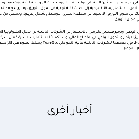
وطني
و’
راسمال فينتشرز‘
الثقة التي توليها هذه المؤسسات المرموقة لرؤية
TeamSec
وبرا
 من الاستثمار رسالتنا الرامية إلى إحداث نقلة نوعية في سوق التوريق، بما يرسخ مكانة
ذلك في سوق التوريق، لا سيما في منطقة الشرق الأوسط وشمال إفريقيا. ونسعى من خلال 
ي مجال التوريق."
 الوطني ودينيز
فنتشرز ملتزمين بالاستثمار في الشركات الناشئة في مجال التكنولوجيا ال
يز الابتكار والتحول الرقمي في القطاع المالي. واستكمالاً للاستثمارات السابقة مثل شرك
Ne
، فإن دعمهما للشركات الناشئة عالية النمو مثل
TeamSec
يسلط الضوء على التزامه
ل التمويل.
أخبار أخرى