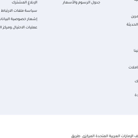
ية
جدول الرسوم والأسعار
الإبلاغ المشترك
سياسة ملفات الارتباط
رين
إشعار خصوصية البيانات
لحديثة
عمليات الاحتيال ومركز ال
نا
املات
ك
ة
الإمارات العربية المتحدة المركزي. طريق