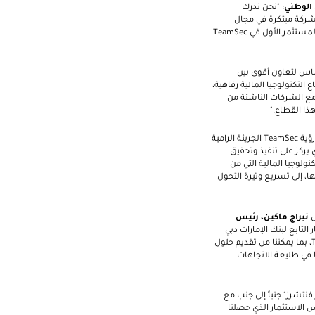
 الوطني
: "نحن ندرك
شركة مبتكرة في مجال
المستثمر الأول في
TeamSec
 لتعاون أقوى بين
تكنولوجيا المالية رفاهية،
 مع الشركات الناشئة من
ذا القطاع."
 رؤية
TeamSec
الجريئة الرامية
يركز على تنفيذ وتحقيق
نولوجيا المالية التي من
ا، إلى تسريع وتيرة التحول
ل
نيراج ماكين، رئيس
 التابع لبنك الإمارات دبي
، بما يمكننا من تقديم حلول
ا في طليعة الاتجاهات
فنتشرز
"
جنباً إلى جنب مع
كس
الاستثمار الذي حصلنا