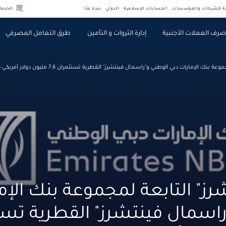
ية للشركات والمؤسسات
الحسابات الإسلامية
الدولي
نبذة عنّا
الخدما
رف العملات الأجنبية
إدارة الثروات و التأمين
طرق التعامل المصرفي
ات دبي الوطني و"راسمال فينتشرز" القطرية تستثمران 7.6 مليون دولار أمريكي في TeamSec لتعزيز الابتكار في مجال التوريق
شرز" التابعة لمجموعة بنك الإم
راسمال فينتشرز" القطرية تست