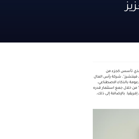
 في TeamSec لتعزيز
والذي تأسس كجزء من
فينتشرز"
، شركة رأس المال
مدعومة بالذكاء الاصطناعي،
من خلال جمع استثمار قدره
فريقيا. بالإضافة إلى ذلك،