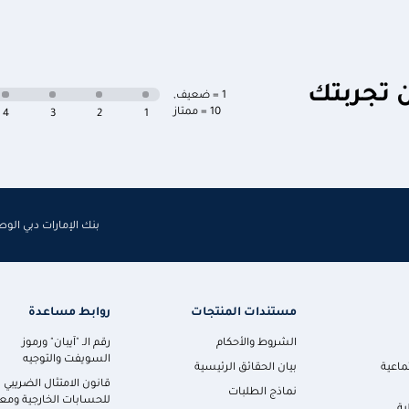
ن تجربتك
1 = ضعيف
,
10 = ممتاز
4
3
2
1
بنك الإمارات دبي الو
مستندات المنتجات
روابط مساعدة
الشروط والأحكام
رقم الـ "آيبان" ورموز
السويفت والتوجيه
ماعية
بيان الحقائق الرئيسية
قانون الامتثال الضريبي
نماذج الطلبات
للحسابات الخارجية ومعا