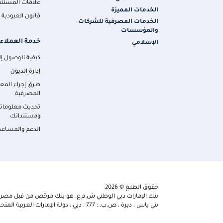
علاقات المستثم
الخدمات المميزة
قانون العبودية ا
الخدمات المصرفية للشركات
والمؤسسات
خدمة العملاء
الإسلامي
كيفية الوصول إلي
إدارة الديون
طرق إجراء المع
المصرفية
تحديث معلومات
ومستنداتك
الدعم والمساعد
حقوق الطبع © 2026
بنك الإمارات دبي الوطني ش.م.ع. هو بنك مرخّص من قبل مصرف 
بني ياس ، ديرة ، ص.ب. : 777 ، دبي ، دولة الإمارات العربية المتحدة