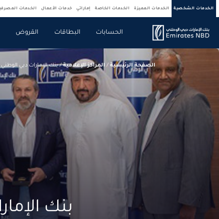
الخدمات الشخصية
الخدمات المميزة
الخدمات الخاصة
إماراتي
خدمات الأعمال
الخدمات المصرف
الحسابات
البطاقات
القروض
ص
الصفحة الرئيسية
/
المراكز الإعلامية
/
بنك الإمارات دبي الوطني يعلن فوز 350 من عملائه بجوائز حملته الترويجية "احتفل بيو