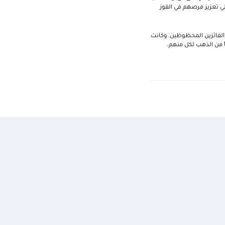
الي تعزيز فرصهم في الفوز
 الفائزين المحظوظين. وكانت
بالجائزة الكبرى وقدرها نصف كيلوجرام من الذهب، في حين فاز سبعة عملاء بجائزة 50 جراماً من الذهب لكل منهم،