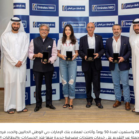
انطلقت الحملة في نوفمبر 2021 واستمرت لمدة 50 يوماً، وأتاحت لعملاء بنك الإمارات دبي الوطني الحاليين
حملة عبر التقديم على خدمات ومنتجات مصرفية جديدة منها فتح الحسابات؛ والبطاقات ا