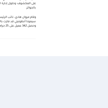
على المكشوف؛ وحلول إدارة الث
بالجوائز.
وقام مروان هادي، نائب الرئي
وحصل 342 عميل على 25 جراماً من الذهب لكل منهم أيضاً.