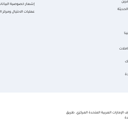
رين
إشعار خصوصية البيانات
لحديثة
عمليات الاحتيال ومركز ال
نا
املات
ك
ة
الإمارات العربية المتحدة المركزي. طريق