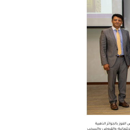
 والجدد فرص الفوز بالجوائز الذهبية
لائتمانية؛ والقروض؛ والسحب