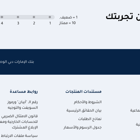
ن تجربتك
1 = ضعيف
,
10 = ممتاز
4
3
2
1
بنك الإمارات دبي الو
مستندات المنتجات
روابط مساعدة
الشروط والأحكام
رقم الـ "آيبان" ورموز
السويفت والتوجيه
ماعية
بيان الحقائق الرئيسية
قانون الامتثال الضريبي
نماذج الطلبات
للحسابات الخارجية ومعا
ية
جدول الرسوم والأسعار
الإبلاغ المشترك
سياسة ملفات الارتباط