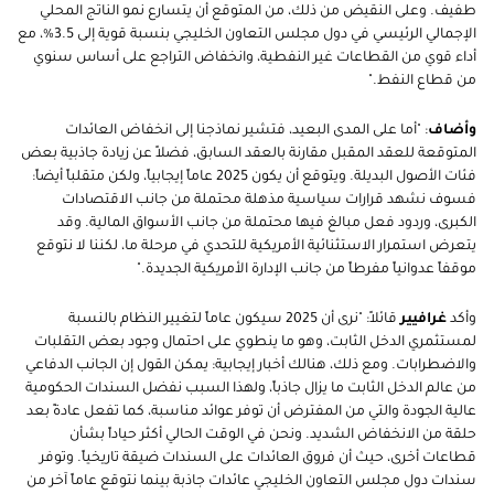
طفيف. وعلى النقيض من ذلك، من المتوقع أن يتسارع نمو الناتج المحلي
الإجمالي الرئيسي في دول مجلس التعاون الخليجي بنسبة قوية إلى 3.5%، مع
أداء قوي من القطاعات غير النفطية، وانخفاض التراجع على أساس سنوي
من قطاع النفط."
وأضاف
:
"أما على المدى البعيد، فتشير نماذجنا إلى انخفاض العائدات
المتوقعة للعقد المقبل مقارنة بالعقد السابق، فضلاً عن زيادة جاذبية بعض
فئات الأصول البديلة. ويتوقع أن يكون 2025 عاماً إيجابياً، ولكن متقلباً أيضاً:
فسوف نشهد قرارات سياسية مذهلة محتملة من جانب الاقتصادات
الكبرى، وردود فعل مبالغ فيها محتملة من جانب الأسواق المالية. وقد
يتعرض استمرار الاستثنائية الأمريكية للتحدي في مرحلة ما، لكننا لا نتوقع
موقفاً عدوانياً مفرطاً من جانب الإدارة الأمريكية الجديدة."
وأكد
غرافيير
قائلاً: "نرى أن 2025 سيكون عاماً لتغيير النظام بالنسبة
لمستثمري الدخل الثابت، وهو ما ينطوي على احتمال وجود بعض التقلبات
والاضطرابات. ومع ذلك، هنالك أخبار إيجابية: يمكن القول إن الجانب الدفاعي
من عالم الدخل الثابت ما يزال جاذباً، ولهذا السبب نفضل السندات الحكومية
عالية الجودة والتي من المفترض أن توفر عوائد مناسبة، كما تفعل عادةً بعد
حلقة من الانخفاض الشديد. ونحن في الوقت الحالي أكثر حياداً بشأن
قطاعات أخرى، حيث أن فروق العائدات على السندات ضيقة تاريخياً. وتوفر
سندات دول مجلس التعاون الخليجي عائدات جاذبة بينما نتوقع عاماً آخر من