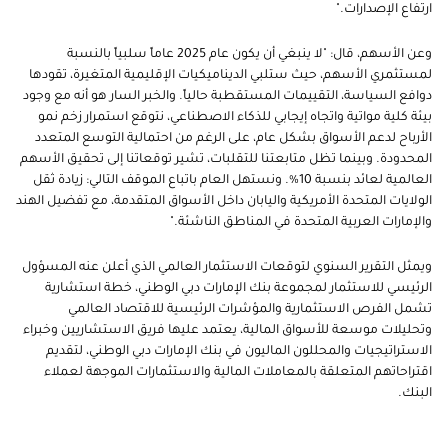
ارتفاع الإصدارات."
وعن الأسهم، قال: "لا ينبغي أن يكون عام 2025 عاماً سلبياً بالنسبة
لمستثمري الأسهم، حيث ستلبي الديناميكيات الإقليمية المتغيرة، تقودها
دوافع السياسة، التقييمات المستقطبة حالياً. والخبر السار هو أنه مع وجود
بيئة كلية مواتية واتجاه إيجابي للذكاء الاصطناعي، نتوقع استمرار زخم نمو
الأرباح لدعم الأسواق بشكل عام، على الرغم من احتمالية التوسع المتعدد
المحدودة. وبينما تظل متابعتنا للتقلبات، تشير توقعاتنا إلى تحقيق الأسهم
العالمية لعائد بنسبة 10%. ونستهل العام باتباع الموقف التالي: زيادة ثقل
الولايات المتحدة الأمريكية واليابان داخل الأسواق المتقدمة، مع تفضيل الهند
والإمارات العربية المتحدة في المناطق الناشئة."
ويمثل التقرير السنوي لتوقعات الاستثمار العالمي الذي أعلن عنه المسؤول
الرئيسي للاستثمار لمجموعة بنك الإمارات دبي الوطني، خطة استشارية
تشمل الفرص الاستثمارية والمؤشرات الرئيسية للاقتصاد العالمي
وتحليلات موسعة للأسواق المالية، يعتمد عليها فريق الاستشاريين وخبراء
الاستراتيجيات والمحللون الماليون في بنك الإمارات دبي الوطني، لتقديم
اقتراحاتهم المتعلقة بالمعاملات المالية والاستثمارات الموجهة لعملاء
البنك.