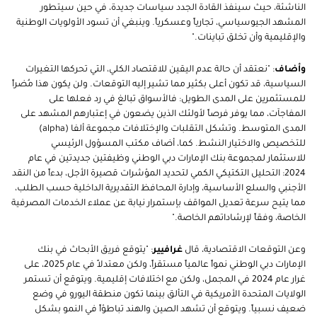
الناشئة، حيث سينفذ القادة الجدد سياسات جديدة، في حين سيتطور
المشهد الجيوسياسي، تجارياً وعسكرياً. وينبغي أن تسود الأولويات الوطنية
والإقليمية وأن تخلق تباينات."
وأضاف
:
"نعتقد أن حالة عدم اليقين للاقتصاد الكلي، التي تحركها التغيرات
السياسية، قد تكون أعلى بكثير مما تشير إليه التوقعات. ولن يكون هذا مُضراً
للمستثمرين على المدى الطويل: فالأسواق تبالغ في رد فعلها على
المفاجآت، مما يوفر فرصاً لأولئك الذين يضعون في إعتبارهم المشهد على
المدى المتوسط. وتشكل التقلبات والإختلافات مجموعة ألفا
(alpha)
للتخصيص والاختيار النشط. كما، أضاف مكتب المسؤول الرئيسي
للاستثمار لمجموعة بنك الإمارات دبي الوطني وظيفتين جديدتين في عام
2024: التحليل التكتيكي الكمي لتحديد المؤشرات قصيرة الأجل، بدءاً من النقد
الأجنبي والسلع الأساسية، وإدارة المحافظ التقديرية الداخلية حسب الطلب،
مما يتيح سرعة تعديل المواقف بإستمرار نيابة عن عملاء الخدمات المصرفية
الخاصة، وفقاً لإرشاداتهم الخاصة."
وعن التوقعات الاقتصادية، قال
غرافيير
: "يتوقع فريق الأبحاث في بنك
الإمارات دبي الوطني نمواً عالمياً مستقراً، ولكن معتدلاً في عام 2025، على
غرار عام 2024 في المجمل، ولكن مع اختلافات إقليمية. ويتوقع أن تستمر
الولايات المتحدة الأمريكية في التألق بينما تكون منطقة اليورو في وضع
ضعيف نسبياً. ويتوقع أن تشهد الصين والهند تباطؤاً في النمو بشكل